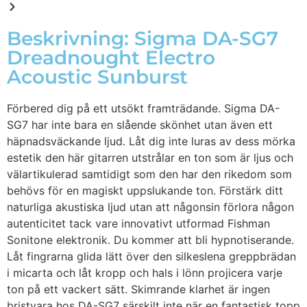
Beskrivning: Sigma DA-SG7
Dreadnought Electro
Acoustic Sunburst
Förbered dig på ett utsökt framträdande. Sigma DA-
SG7 har inte bara en slående skönhet utan även ett
häpnadsväckande ljud. Låt dig inte luras av dess mörka
estetik den här gitarren utstrålar en ton som är ljus och
välartikulerad samtidigt som den har den rikedom som
behövs för en magiskt uppslukande ton. Förstärk ditt
naturliga akustiska ljud utan att någonsin förlora någon
autenticitet tack vare innovativt utformad Fishman
Sonitone elektronik. Du kommer att bli hypnotiserande.
Låt fingrarna glida lätt över den silkeslena greppbrädan
i micarta och låt kropp och hals i lönn projicera varje
ton på ett vackert sätt. Skimrande klarhet är ingen
bristvara hos DA-SG7 särskilt inte när en fantastisk topp