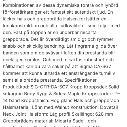
Kombinationen av dessa dynamiska tonträ och lyhörd
förförstärkare ger ett fantastiskt autentiskt ljud. En
läcker hals och greppbräda Halsen fortsätter en
lönnkonstruktion och alla ljudkvaliteter som följer med
den. Fäst på toppen är en underbar micarta
greppbräda. Det är överdådigt smidigt och rymmer
snabb och skicklig bandning. Låt fingrarna glida över
banden som om de svävar i luften din prestanda blir
onekligen sömlös. Och med micartas robusthet och
hållbarhet kan du vara säker på att Sigma DA-SG7
kommer att kunna uthärda ett ansträngande turnéliv
samt alla orädda prestanda. Specifikationer
Produktkod: SIG-GTR-DA-SG7 Kropp Kroppsdel: Solid
sitkagran Body Rygg & Sides: Maple Kroppsstorlek: D-
14 band Kroppsfinish: Hög glans Hals och greppbräda
Halsmaterial: Lönn med Walnut Konstruktion: Dovetail
Neck Joint Halsform: Låg profil Skallängd: 628 mm
Greppbrädans material: Micarta Sadel- och