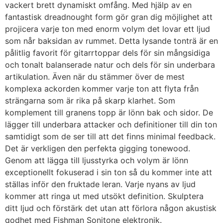
vackert brett dynamiskt omfång. Med hjälp av en
fantastisk dreadnought form gör gran dig möjlighet att
projicera varje ton med enorm volym det lovar ett ljud
som når baksidan av rummet. Detta lysande tonträ är en
pålitlig favorit för gitarrtoppar dels för sin mångsidiga
och tonalt balanserade natur och dels för sin underbara
artikulation. Även när du stämmer över de mest
komplexa ackorden kommer varje ton att flyta från
strängarna som är rika på skarp klarhet. Som
komplement till granens topp är lönn bak och sidor. De
lägger till underbara attacker och definitioner till din ton
samtidigt som de ser till att det finns minimal feedback.
Det är verkligen den perfekta gigging tonewood.
Genom att lägga till ljusstyrka och volym är lönn
exceptionellt fokuserad i sin ton så du kommer inte att
ställas inför den fruktade leran. Varje nyans av ljud
kommer att ringa ut med utsökt definition. Skulptera
ditt ljud och förstärk det utan att förlora någon akustisk
godhet med Fishman Sonitone elektronik.