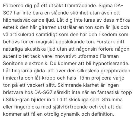
Förbered dig på ett utsökt framträdande. Sigma DA-
SG7 har inte bara en slående skönhet utan även ett
häpnadsväckande ljud. Låt dig inte luras av dess mörka
estetik den här gitarren utstrålar en ton som är ljus och
välartikulerad samtidigt som den har den rikedom som
behövs för en magiskt uppslukande ton. Förstärk ditt
naturliga akustiska ljud utan att någonsin förlora någon
autenticitet tack vare innovativt utformad Fishman
Sonitone elektronik. Du kommer att bli hypnotiserande.
Låt fingrarna glida lätt över den silkeslena greppbrädan
i micarta och låt kropp och hals i lönn projicera varje
ton på ett vackert sätt. Skimrande klarhet är ingen
bristvara hos DA-SG7 särskilt inte när en fantastisk topp
i Sitka-gran bjuder in till ditt skickliga spel. Strumma
eller fingerpicka med självförtroende och vet att du
kommer att få en otrolig dynamik och definition.