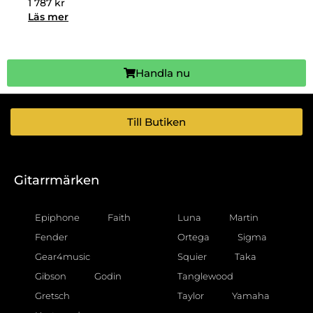
1 787
kr
Läs mer
Handla nu
Till Butiken
Gitarrmärken
Epiphone
Faith
Luna
Martin
Fender
Ortega
Sigma
Gear4music
Squier
Taka
Gibson
Godin
Tanglewood
Gretsch
Taylor
Yamaha