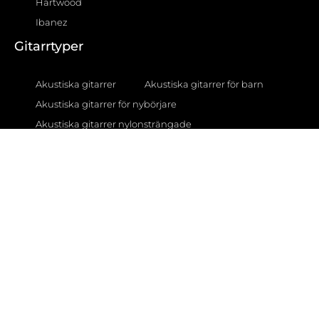
Hartwood
Ibanez
Gitarrtyper
Akustiska gitarrer
Akustiska gitarrer för barn
Akustiska gitarrer för nybörjare
Akustiska gitarrer nylonsträngade
Akustiska gitarrer stålsträngade
Klassiska akustiska gitarrer
Semiakustiska gitarrer
12-strängade akustiska gitarrer
Gitarrförstärkare
AER förstärkare
BOSS förstärkare
Fender förstärkare
Fishman förstärkare
Gear4music förstärkare
Hartwood förstärkare