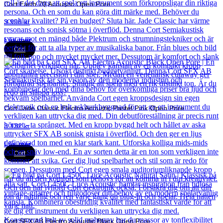
Cort Earth 70 Acoustic Open Pore
3 990
kr
Läs mer
Cort
Cort Jade Classic Electro Acoustic Pastel Pink Open Pore
3 132
kr
Läs mer
Cort
Cort SFX AB Electro Acoustic Black Open Pore