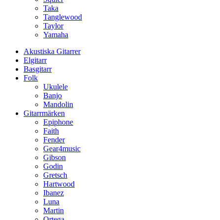
Taka
Tanglewood
Taylor
Yamaha
Akustiska Gitarrer
Elgitarr
Basgitarr
Folk
Ukulele
Banjo
Mandolin
Gitarrmärken
Epiphone
Faith
Fender
Gear4music
Gibson
Godin
Gretsch
Hartwood
Ibanez
Luna
Martin
Ortega