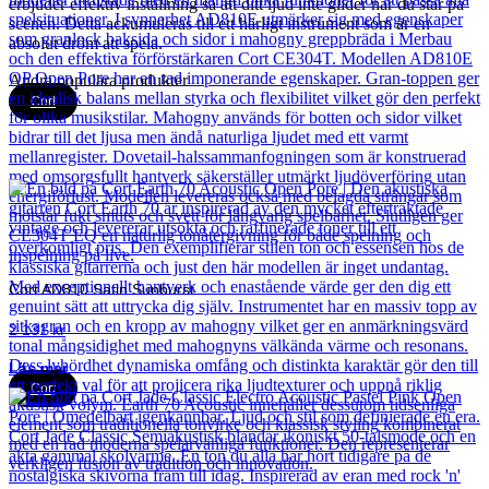
erbjuder effektiv inställning så att ditt ljud inte glider när du står på
scenen. Detta ackumuleras till ett härligt instrument som är en
absolut dröm att spela.
Andra populära produkter
Cort
Cort AD810 Satin Sunburst
2 131
kr
Läs mer
Cort