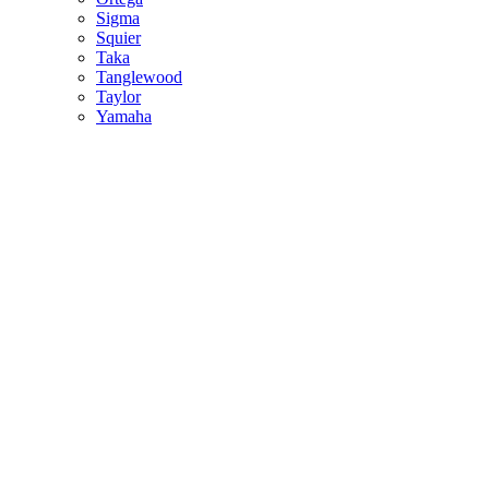
Sigma
Squier
Taka
Tanglewood
Taylor
Yamaha