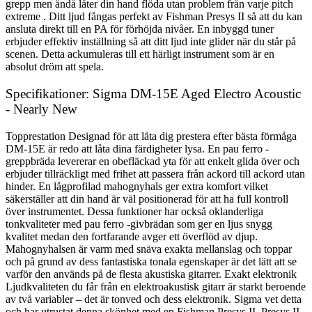
grepp men ändå låter din hand flöda utan problem från varje pitch
extreme . Ditt ljud fångas perfekt av Fishman Presys II så att du kan
ansluta direkt till en PA för förhöjda nivåer. En inbyggd tuner
erbjuder effektiv inställning så att ditt ljud inte glider när du står på
scenen. Detta ackumuleras till ett härligt instrument som är en
absolut dröm att spela.
Specifikationer: Sigma DM-15E Aged Electro Acoustic
- Nearly New
Topprestation Designad för att låta dig prestera efter bästa förmåga
DM-15E är redo att låta dina färdigheter lysa. En pau ferro -
greppbräda levererar en obefläckad yta för att enkelt glida över och
erbjuder tillräckligt med frihet att passera från ackord till ackord utan
hinder. En lågprofilad mahognyhals ger extra komfort vilket
säkerställer att din hand är väl positionerad för att ha full kontroll
över instrumentet. Dessa funktioner har också oklanderliga
tonkvaliteter med pau ferro -givbrädan som ger en ljus snygg
kvalitet medan den fortfarande avger ett överflöd av djup.
Mahognyhalsen är varm med snäva exakta mellanslag och toppar
och på grund av dess fantastiska tonala egenskaper är det lätt att se
varför den används på de flesta akustiska gitarrer. Exakt elektronik
Ljudkvaliteten du får från en elektroakustisk gitarr är starkt beroende
av två variabler – det är tonved och dess elektronik. Sigma vet detta
och har utrustat denna skönhet med en Fishman Presys II. Presys II