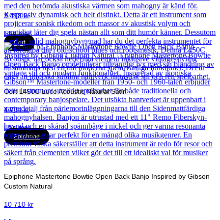
3 418
kr
Läs mer
Cort
Cort L450C Luce Acoustic Natural Satin
4 704
kr
Läs mer
Epiphone
Epiphone Mastertone Bowtie Open Back Banjo Inspired by Gibson
Custom Natural
10 710
kr