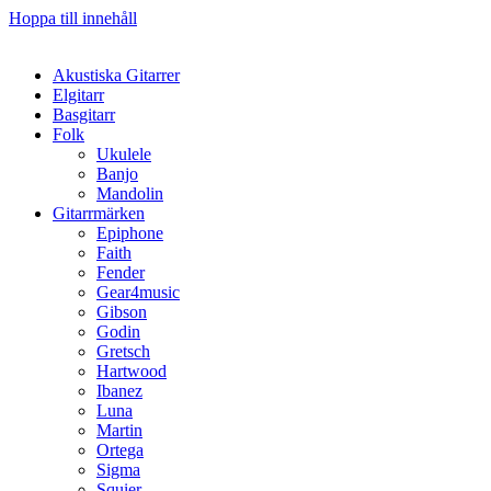
Hoppa till innehåll
Akustiska Gitarrer
Elgitarr
Basgitarr
Folk
Ukulele
Banjo
Mandolin
Gitarrmärken
Epiphone
Faith
Fender
Gear4music
Gibson
Godin
Gretsch
Hartwood
Ibanez
Luna
Martin
Ortega
Sigma
Squier