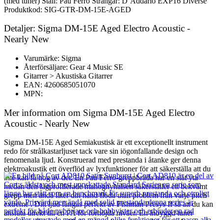
(med tuner) Stall: Pau Ferro Strängar: D´Addario EXP16 Diverse
Produktkod: SIG-GTR-DM-15E-AGED
Detaljer: Sigma DM-15E Aged Electro Acoustic -
Nearly New
Varumärke: Sigma
Återförsäljare: Gear 4 Music SE
Gitarrer > Akustiska Gitarrer
EAN: 4260685051070
MPN:
Mer information om Sigma DM-15E Aged Electro
Acoustic - Nearly New
Sigma DM-15E Aged Semiakustisk är ett exceptionellt instrument
redo för strålkastarljuset tack vare sin iögonfallande design och
fenomenala ljud. Konstruerad med prestanda i åtanke ger denna
elektroakustik ett överflöd av lyxfunktioner för att säkerställa att du
inte kan få nog av det. En Pau Ferro-greppbräda har en slät yta
medan den lågprofilerade mahognyhalsen säkerställer ett bekvämt
grepp men ändå låter din hand flöda utan problem från varje pitch
extreme . Ditt ljud fångas perfekt av Fishman Presys II så att du kan
ansluta direkt till en PA för förhöjda nivåer. En inbyggd tuner