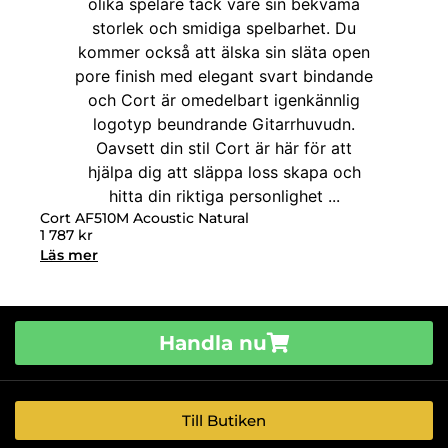
Cort AF510M Acoustic Natural
1 787
kr
Läs mer
Handla nu
Till Butiken