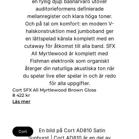
Cort SFX All Myrtlewood Brown Gloss
8 422
kr
Läs mer
Cort