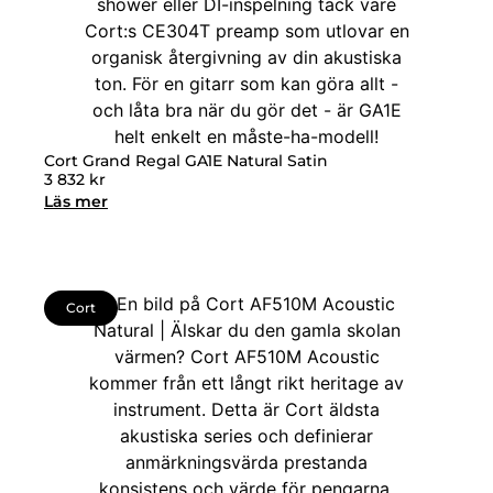
Cort Grand Regal GA1E Natural Satin
3 832
kr
Läs mer
Cort