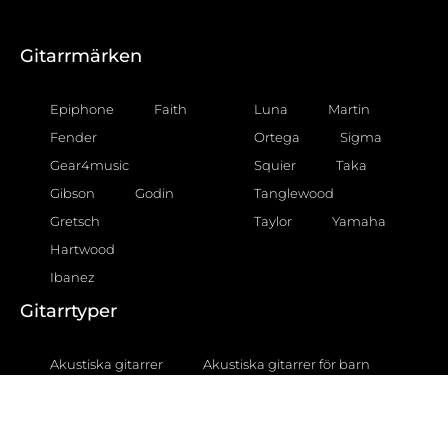
Gitarrmärken
Epiphone
Faith
Luna
Martin
Fender
Ortega
Sigma
Gear4music
Squier
Taka
Gibson
Godin
Tanglewood
Gretsch
Taylor
Yamaha
Hartwood
Ibanez
Gitarrtyper
Akustiska gitarrer
Akustiska gitarrer för barn
Akustiska gitarrer för nybörjare
Akustiska gitarrer nylonsträngade