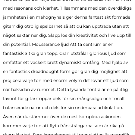
med resonans och klarhet. Tillsammans med den överdådiga
jämnheten i en mahognyhals ger denna fantastiskt formade
gitarr dig otrolig spelbarhet så att du kan uppträda utan att
något saktar ner dig. Släpp lös din kreativitet och live upp till
din potential. Mousserande ljud Att ta centrum är en
fantastisk Sitka gran topp. Gran utstrålar glorious ljud som
omfattar ett vackert brett dynamiskt omfång. Med hjälp av
en fantastisk dreadnought form gör gran dig möjlighet att
projicera varje ton med enorm volym det lovar ett ljud som
når baksidan av rummet. Detta lysande tonträ är en pålitlig
favorit för gitarrtoppar dels för sin mångsidiga och tonalt
balanserade natur och dels för sin underbara artikulation.
Även när du stämmer över de mest komplexa ackorden
kommer varje ton att flyta från strängarna som är rika på
skarp klarhet. Som komplement till granplattan är magnifik