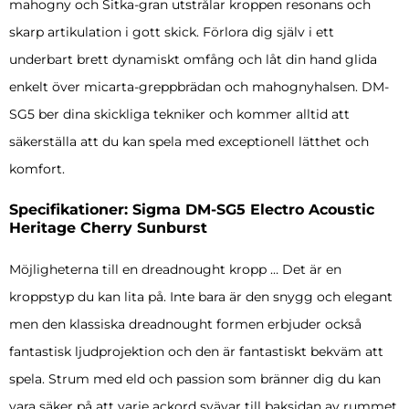
mahogny och Sitka-gran utstrålar kroppen resonans och
skarp artikulation i gott skick. Förlora dig själv i ett
underbart brett dynamiskt omfång och låt din hand glida
enkelt över micarta-greppbrädan och mahognyhalsen. DM-
SG5 ber dina skickliga tekniker och kommer alltid att
säkerställa att du kan spela med exceptionell lätthet och
komfort.
Specifikationer: Sigma DM-SG5 Electro Acoustic
Heritage Cherry Sunburst
Möjligheterna till en dreadnought kropp … Det är en
kroppstyp du kan lita på. Inte bara är den snygg och elegant
men den klassiska dreadnought formen erbjuder också
fantastisk ljudprojektion och den är fantastiskt bekväm att
spela. Strum med eld och passion som bränner dig du kan
vara säker på att varje ackord svävar till baksidan av rummet