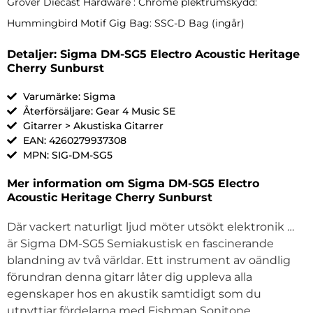
Grover Diecast Hardware : Chrome plektrumskydd:
Hummingbird Motif Gig Bag: SSC-D Bag (ingår)
Detaljer: Sigma DM-SG5 Electro Acoustic Heritage
Cherry Sunburst
Varumärke: Sigma
Återförsäljare: Gear 4 Music SE
Gitarrer > Akustiska Gitarrer
EAN: 4260279937308
MPN: SIG-DM-SG5
Mer information om Sigma DM-SG5 Electro
Acoustic Heritage Cherry Sunburst
Där vackert naturligt ljud möter utsökt elektronik …
är Sigma DM-SG5 Semiakustisk en fascinerande
blandning av två världar. Ett instrument av oändlig
förundran denna gitarr låter dig uppleva alla
egenskaper hos en akustik samtidigt som du
utnyttjar fördelarna med Fishman Sonitone