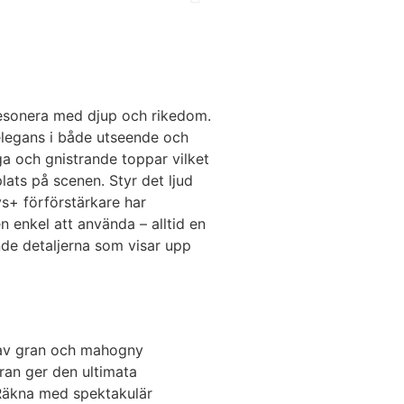
 resonera med djup och rikedom.
elegans i både utseende och
a och gnistrande toppar vilket
lats på scenen. Styr det ljud
ys+ förförstärkare har
n enkel att använda – alltid en
nde detaljerna som visar upp
n av gran och mahogny
ran ger den ultimata
 Räkna med spektakulär