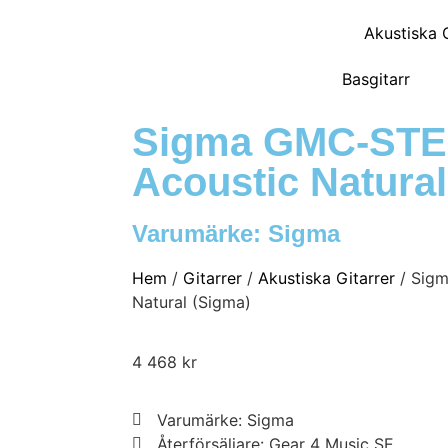
Akustiska G
Basgitarr
Sigma GMC-STE 
Acoustic Natural
Varumärke:
Sigma
Hem
/
Gitarrer
/
Akustiska Gitarrer
/ Sigm
Natural (Sigma)
4 468
kr
Varumärke: Sigma
Återförsäljare: Gear 4 Music SE