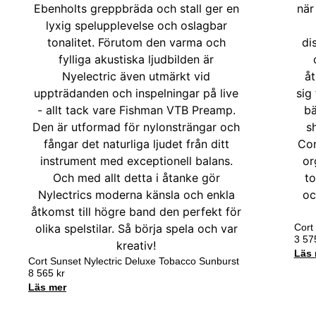
Cort
3 5
Läs 
Cort Sunset Nylectric Deluxe Tobacco Sunburst
8 565
kr
Läs mer