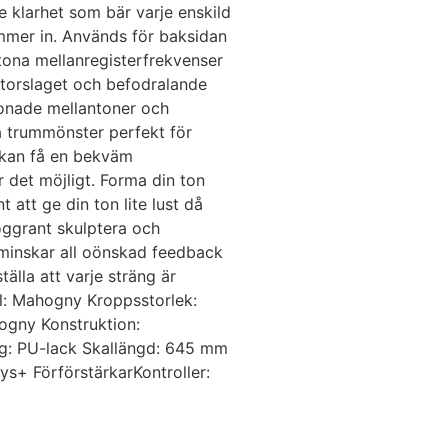
 klarhet som bär varje enskild
ommer in. Används för baksidan
tona mellanregisterfrekvenser
 Storslaget och befodralande
tonade mellantoner och
a trummönster perfekt för
u kan få en bekväm
 det möjligt. Forma din ton
att ge din ton lite lust då
oggrant skulptera och
p minskar all oönskad feedback
älla att varje sträng är
l: Mahogny Kroppsstorlek:
ogny Konstruktion:
ing: PU-lack Skallängd: 645 mm
s+ FörförstärkarKontroller: