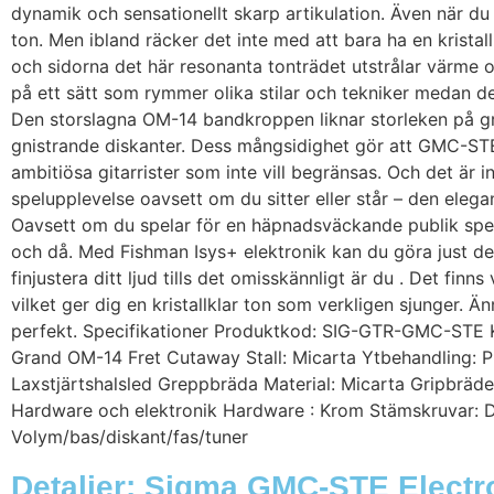
dynamik och sensationellt skarp artikulation. Även när d
ton. Men ibland räcker det inte med att bara ha en krist
och sidorna det här resonanta tonträdet utstrålar värme
på ett sätt som rymmer olika stilar och tekniker medan de
Den storslagna OM-14 bandkroppen liknar storleken på gr
gnistrande diskanter. Dess mångsidighet gör att GMC-STE 
ambitiösa gitarrister som inte vill begränsas. Och det är 
spelupplevelse oavsett om du sitter eller står – den ele
Oavsett om du spelar för en häpnadsväckande publik spelar
och då. Med Fishman Isys+ elektronik kan du göra just de
finjustera ditt ljud tills det omisskännligt är du . Det f
vilket ger dig en kristallklar ton som verkligen sjunger. Ä
perfekt. Specifikationer Produktkod: SIG-GTR-GMC-STE Kr
Grand OM-14 Fret Cutaway Stall: Micarta Ytbehandling: P
Laxstjärtshalsled Greppbräda Material: Micarta Gripbräd
Hardware och elektronik Hardware : Krom Stämskruvar: Di
Volym/bas/diskant/fas/tuner
Detaljer: Sigma GMC-STE Electro