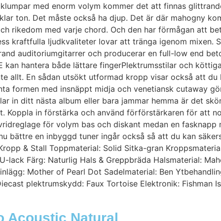
u klumpar med enorm volym kommer det att finnas glittrande
allklar ton. Det måste också ha djup. Det är där mahogny k
 och rikedom med varje chord. Och den har förmågan att be
ss kraftfulla ljudkvaliteter lovar att tränga igenom mixen.
and auditoriumgitarrer och producerar en full-low end be
kan hantera både lättare fingerPlektrumsstilar och köttig
inte allt. En sådan utsökt utformad kropp visar också att d
ganta formen med insnäppt midja och venetiansk cutaway gör
 in ditt nästa album eller bara jammar hemma är det skönt 
t. Koppla in förstärka och använd förförstärkaren för att n
inns vridreglage för volym bas och diskant medan en fasknap
nnu bättre en inbyggd tuner ingår också så att du kan säkerst
opp & Stall Toppmaterial: Solid Sitka-gran Kroppsmateria
U-lack Färg: Naturlig Hals & Greppbräda Halsmaterial: Mah
einlägg: Mother of Pearl Dot Sadelmaterial: Ben Ytbehandl
ecast plektrumskydd: Faux Tortoise Elektronik: Fishman Isy
 Acoustic Natural