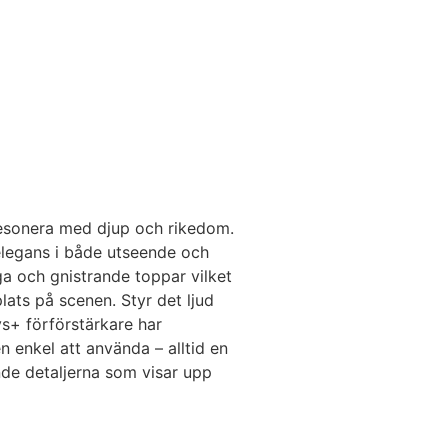
 resonera med djup och rikedom.
elegans i både utseende och
a och gnistrande toppar vilket
lats på scenen. Styr det ljud
ys+ förförstärkare har
n enkel att använda – alltid en
nde detaljerna som visar upp