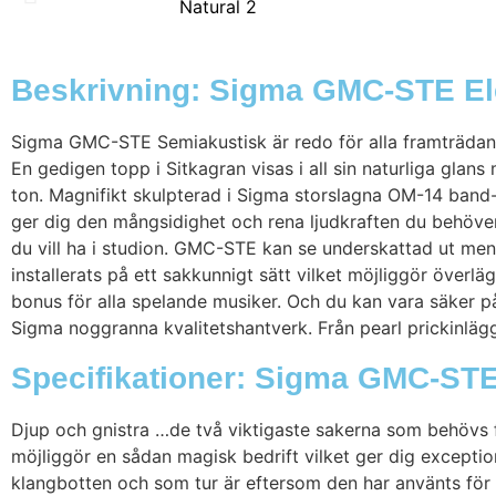
Beskrivning: Sigma GMC-STE Ele
Sigma GMC-STE Semiakustisk är redo för alla framträdande
En gedigen topp i Sitkagran visas i all sin naturliga gl
ton. Magnifikt skulpterad i Sigma storslagna OM-14 band-
ger dig den mångsidighet och rena ljudkraften du behöver f
du vill ha i studion. GMC-STE kan se underskattad ut men 
installerats på ett sakkunnigt sätt vilket möjliggör överl
bonus för alla spelande musiker. Och du kan vara säker på
Sigma noggranna kvalitetshantverk. Från pearl prickinlägg t
Specifikationer: Sigma GMC-STE 
Djup och gnistra …de två viktigaste sakerna som behövs 
möjliggör en sådan magisk bedrift vilket ger dig excepti
klangbotten och som tur är eftersom den har använts för