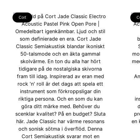
Cort
C