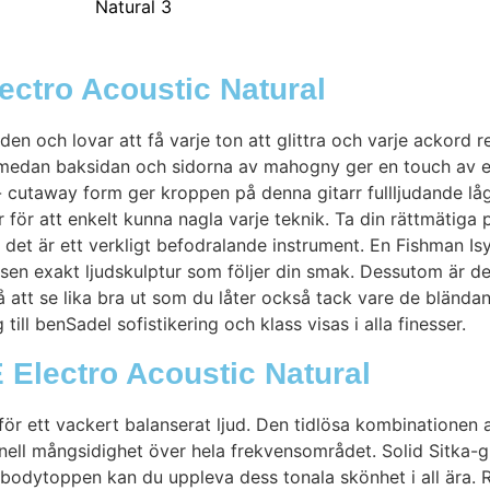
ctro Acoustic Natural
n och lovar att få varje ton att glittra och varje ackord
ans medan baksidan och sidorna av mahogny ger en touch av 
 cutaway form ger kroppen på denna gitarr fullljudande låg
ör att enkelt kunna nagla varje teknik. Ta din rättmätiga p
det är ett verkligt befodralande instrument. En Fishman Is
ägsen exakt ljudskulptur som följer din smak. Dessutom är de
 att se lika bra ut som du låter också tack vare de blända
ill benSadel sofistikering och klass visas i alla finesser.
Electro Acoustic Natural
för ett vackert balanserat ljud. Den tidlösa kombinatione
onell mångsidighet över hela frekvensområdet. Solid Sitka-g
 bodytoppen kan du uppleva dess tonala skönhet i all ära.