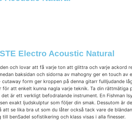
TE Electro Acoustic Natural
n och lovar att få varje ton att glittra och varje ackord
ans medan baksidan och sidorna av mahogny ger en touch av 
 cutaway form ger kroppen på denna gitarr fullljudande låg
ör att enkelt kunna nagla varje teknik. Ta din rättmätiga p
det är ett verkligt befodralande instrument. En Fishman Is
ägsen exakt ljudskulptur som följer din smak. Dessutom är de
 att se lika bra ut som du låter också tack vare de blända
ill benSadel sofistikering och klass visas i alla finesser.