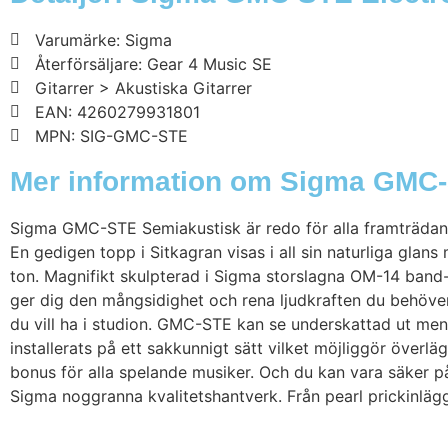
Varumärke: Sigma
Återförsäljare: Gear 4 Music SE
Gitarrer > Akustiska Gitarrer
EAN: 4260279931801
MPN: SIG-GMC-STE
Mer information om Sigma GMC-S
Sigma GMC-STE Semiakustisk är redo för alla framträdande
En gedigen topp i Sitkagran visas i all sin naturliga gl
ton. Magnifikt skulpterad i Sigma storslagna OM-14 band-
ger dig den mångsidighet och rena ljudkraften du behöver f
du vill ha i studion. GMC-STE kan se underskattad ut men 
installerats på ett sakkunnigt sätt vilket möjliggör överl
bonus för alla spelande musiker. Och du kan vara säker på
Sigma noggranna kvalitetshantverk. Från pearl prickinlägg t