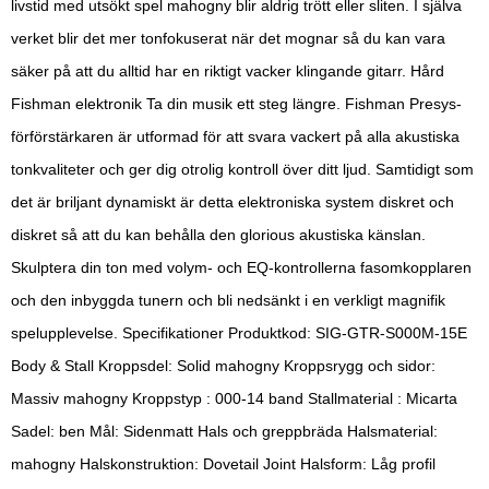
livstid med utsökt spel mahogny blir aldrig trött eller sliten. I själva
verket blir det mer tonfokuserat när det mognar så du kan vara
säker på att du alltid har en riktigt vacker klingande gitarr. Hård
Fishman elektronik Ta din musik ett steg längre. Fishman Presys-
förförstärkaren är utformad för att svara vackert på alla akustiska
tonkvaliteter och ger dig otrolig kontroll över ditt ljud. Samtidigt som
det är briljant dynamiskt är detta elektroniska system diskret och
diskret så att du kan behålla den glorious akustiska känslan.
Skulptera din ton med volym- och EQ-kontrollerna fasomkopplaren
och den inbyggda tunern och bli nedsänkt i en verkligt magnifik
spelupplevelse. Specifikationer Produktkod: SIG-GTR-S000M-15E
Body & Stall Kroppsdel: Solid mahogny Kroppsrygg och sidor:
Massiv mahogny Kroppstyp : 000-14 band Stallmaterial : Micarta
Sadel: ben Mål: Sidenmatt Hals och greppbräda Halsmaterial:
mahogny Halskonstruktion: Dovetail Joint Halsform: Låg profil