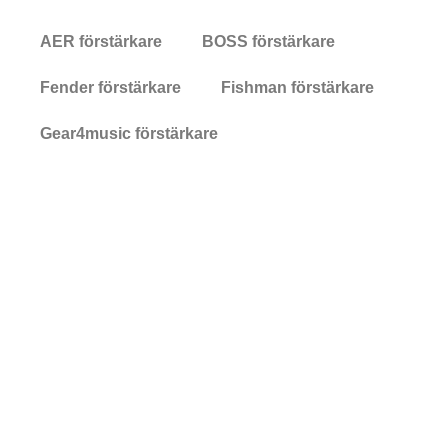
AER förstärkare
BOSS förstärkare
Fender förstärkare
Fishman förstärkare
Gear4music förstärkare
Hartwood förstärkare
Marshall förstärkare
Subzero förstärkare
Yamaha förstärkare
© All rights reserved
Sidan drivs av FouTho AB. För
kontakt maila oss gärna på
info(at)auroraconsulting.se
Made with ❤ by Aurora