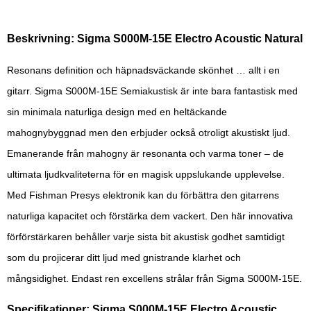
Beskrivning: Sigma S000M-15E Electro Acoustic Natural
Resonans definition och häpnadsväckande skönhet … allt i en
gitarr. Sigma S000M-15E Semiakustisk är inte bara fantastisk med
sin minimala naturliga design med en heltäckande
mahognybyggnad men den erbjuder också otroligt akustiskt ljud.
Emanerande från mahogny är resonanta och varma toner – de
ultimata ljudkvaliteterna för en magisk uppslukande upplevelse.
Med Fishman Presys elektronik kan du förbättra den gitarrens
naturliga kapacitet och förstärka dem vackert. Den här innovativa
förförstärkaren behåller varje sista bit akustisk godhet samtidigt
som du projicerar ditt ljud med gnistrande klarhet och
mångsidighet. Endast ren excellens strålar från Sigma S000M-15E.
Specifikationer: Sigma S000M-15E Electro Acoustic