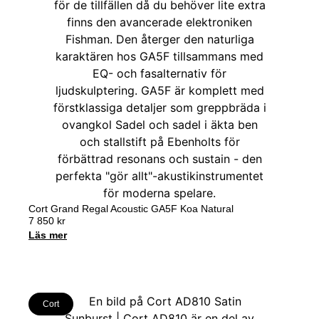
Cort Grand Regal Acoustic GA5F Koa Natural
7 850
kr
Läs mer
Cort