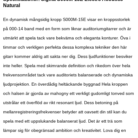
Natural
En dynamisk mångsidig kropp S000M-15E visar en kroppsstorlek
på 000-14 band med en form som liknar auditoriumgitarrer och är
utmärkt att spela tack vare bekväma och eleganta konturer. Öva i
timmar och verkligen perfekta dessa komplexa tekniker den här
gitarr kommer aldrig att sakta ner dig. Dess ljudfunktioner besviker
inte heller. Spela med skimrande definition och rikedom över hela
frekvensområdet tack vare auditoriets balanserade och dynamiska
ljudprojektion. En överdådig heltäckande byggnad Hela kroppen
och halsen är gjorda av mahogny ett verkligt gudomligt tonved som
utstrålar ett överflöd av rikt resonant ljud. Dess betoning på
mellanregistreringsfrekvenser betyder att oavsett din stil kan du
spela med ett uppslukande balanserat ljud. Det är ett trä som
lämpar sig för obegränsad ambition och kreativitet. Lova dig en