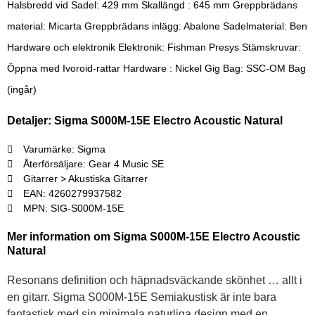
Halsbredd vid Sadel: 429 mm Skallängd : 645 mm Greppbrädans
material: Micarta Greppbrädans inlägg: Abalone Sadelmaterial: Ben
Hardware och elektronik Elektronik: Fishman Presys Stämskruvar:
Öppna med Ivoroid-rattar Hardware : Nickel Gig Bag: SSC-OM Bag
(ingår)
Detaljer: Sigma S000M-15E Electro Acoustic Natural
Varumärke: Sigma
Återförsäljare: Gear 4 Music SE
Gitarrer > Akustiska Gitarrer
EAN: 4260279937582
MPN: SIG-S000M-15E
Mer information om Sigma S000M-15E Electro Acoustic
Natural
Resonans definition och häpnadsväckande skönhet … allt i
en gitarr. Sigma S000M-15E Semiakustisk är inte bara
fantastisk med sin minimala naturliga design med en