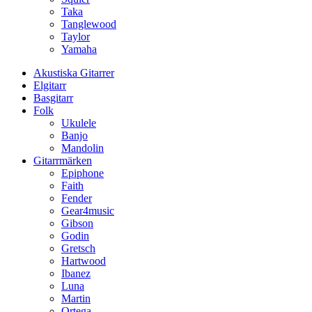
Taka
Tanglewood
Taylor
Yamaha
Akustiska Gitarrer
Elgitarr
Basgitarr
Folk
Ukulele
Banjo
Mandolin
Gitarrmärken
Epiphone
Faith
Fender
Gear4music
Gibson
Godin
Gretsch
Hartwood
Ibanez
Luna
Martin
Ortega