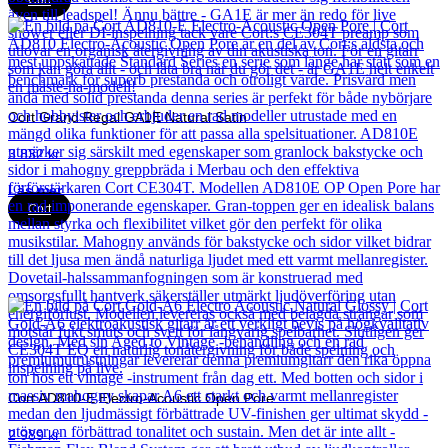
Cort Grand Regal GA1E Natural Satin
3 832
kr
Läs mer
Cort
Cort AD810-E Electro-Acoustic Open Pore
2 989
kr