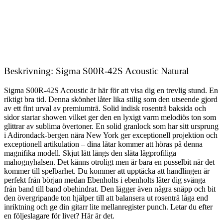
Beskrivning: Sigma S00R-42S Acoustic Natural
Sigma S00R-42S Acoustic är här för att visa dig en trevlig stund. En
riktigt bra tid. Denna skönhet låter lika stilig som den utseende gjord
av ett fint urval av premiumträ. Solid indisk rosenträ baksida och
sidor startar showen vilket ger den en lyxigt varm melodiös ton som
glittrar av sublima övertoner. En solid granlock som har sitt ursprung
i Adirondack-bergen nära New York ger exceptionell projektion och
exceptionell artikulation – dina låtar kommer att höras på denna
magnifika modell. Skjut lätt längs den släta lågprofiliga
mahognyhalsen. Det känns otroligt men är bara en pusselbit när det
kommer till spelbarhet. Du kommer att upptäcka att handlingen är
perfekt från början medan Ebenholts i ebenholts låter dig svänga
från band till band obehindrat. Den lägger även några snäpp och bit
den övergripande ton hjälper till att balansera ut rosenträ låga end
inriktning och ge din gitarr lite mellanregister punch. Letar du efter
en följeslagare för livet? Här är det.