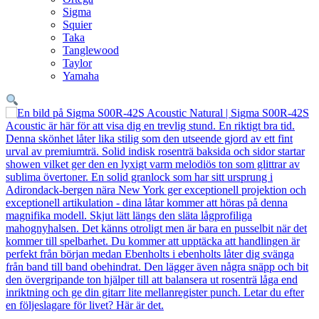
Sigma
Squier
Taka
Tanglewood
Taylor
Yamaha