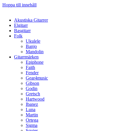
Hoppa till innehåll
Akustiska Gitarrer
Elgitarr
Basgitarr
Folk
Ukulele
Banjo
Mandolin
Gitarrmärken
Epiphone
Faith
Fender
Gear4music
Gibson
Godin
Gretsch
Hartwood
Ibanez
Luna
Martin
Ortega
Sigma
Squier