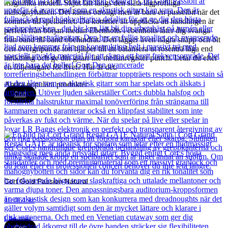
magnifika modell. Skjut lätt längs den släta lågprofiliga
mahognyhalsen. Det känns otroligt men är bara en pusselbit när det
kommer till spelbarhet. Du kommer att upptäcka att handlingen är
perfekt från början medan Ebenholts i ebenholts låter dig svänga
från band till band obehindrat. Den lägger även några snäpp och bit
den övergripande ton hjälper till att balansera ut rosenträ låga end
inriktning och ge din gitarr lite mellanregister punch. Letar du efter
en följeslagare för livet? Här är det.
Andra populära produkter
Cort
Cort Gold Passion Natural
19 061
kr
Läs mer
Cort