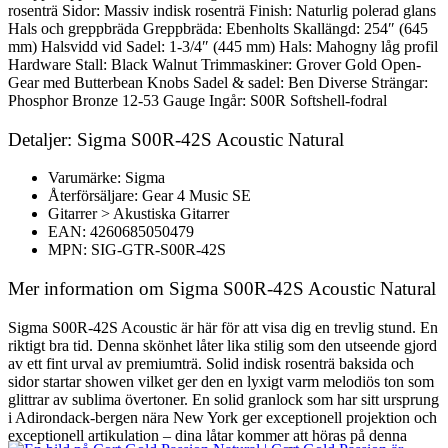
rosenträ Sidor: Massiv indisk rosenträ Finish: Naturlig polerad glans
Hals och greppbräda Greppbräda: Ebenholts Skallängd: 254″ (645
mm) Halsvidd vid Sadel: 1-3/4″ (445 mm) Hals: Mahogny låg profil
Hardware Stall: Black Walnut Trimmaskiner: Grover Gold Open-
Gear med Butterbean Knobs Sadel & sadel: Ben Diverse Strängar:
Phosphor Bronze 12-53 Gauge Ingår: S00R Softshell-fodral
Detaljer: Sigma S00R-42S Acoustic Natural
Varumärke: Sigma
Återförsäljare: Gear 4 Music SE
Gitarrer > Akustiska Gitarrer
EAN: 4260685050479
MPN: SIG-GTR-S00R-42S
Mer information om Sigma S00R-42S Acoustic Natural
Sigma S00R-42S Acoustic är här för att visa dig en trevlig stund. En
riktigt bra tid. Denna skönhet låter lika stilig som den utseende gjord
av ett fint urval av premiumträ. Solid indisk rosenträ baksida och
sidor startar showen vilket ger den en lyxigt varm melodiös ton som
glittrar av sublima övertoner. En solid granlock som har sitt ursprung
i Adirondack-bergen nära New York ger exceptionell projektion och
exceptionell artikulation – dina låtar kommer att höras på denna