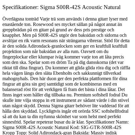
Specifikationer: Sigma S00R-42S Acoustic Natural
Överlägsna tonträd Varje trä som används i denna gitarr lyser med
enastående ton. Rosewood ses mycket sällan på något annat än
greppbrädan på en gitarr på grund av dess pris prestige och
knapphet. Men på S00R-42S utgör den baksidan och sidorna och
avslöjar en rik varm resonans när strängarna vibrerar. Stöd för detta
är den solida Adirondack-granlocken som ger en kraftfull kraftfull
projektion som når baksidan av alla rum. Oavsett om du
fingerplockar eller klumpar iväg kommer varje ton att låta precis
som den ska. Spelar som en dröm Ta på dig dansskorna (det var
riktat till dina fingrar). Du kommer att glida glida röra dig och räffla
hela vägen längs den släta Ebenholts och sakkunnigt tillverkad
mahognyhals. Den här duon ger den perfekta plattformen för dina
fingrar att göra sin grej samtidigt som de kombineras med en
balanserad röst för att verkligen få fram det bästa i dina låtar. Det
finns inget som håller dig tillbaka nu. Premium softshell fodral Du
skulle inte vilja stoppa in ett instrument av sådant värde i din stövel
utan något skydd. Denna Sigma gitarr behöver lite vadderad för att
hålla den skyddad. Lyckligtvis ingår ett orörda SSC softshellfodral
så att du kan ta din nyfunna skönhet var som helst med perfekt
sinnesfrid. Spelar repeterar busar du är klar. Specifikationer Namn:
Sigma S00R-42S Acoustic Natural Kod: SIG-GTR-S00R-42S
Kropp Topp: Solid Adirondack-gran Baksida: Massiv indisk