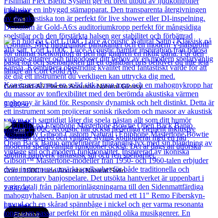
Läs mer
Cort
Cort Gold-A6 Electro Acoustic Natural Glossy
9 280
kr
Läs mer
Cort
Cort L100C Luce Acoustic Natural Satin
2 846
kr
Läs mer
Epiphone