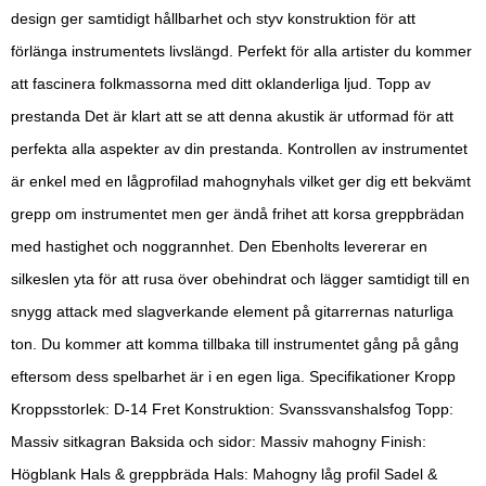
design ger samtidigt hållbarhet och styv konstruktion för att
förlänga instrumentets livslängd. Perfekt för alla artister du kommer
att fascinera folkmassorna med ditt oklanderliga ljud. Topp av
prestanda Det är klart att se att denna akustik är utformad för att
perfekta alla aspekter av din prestanda. Kontrollen av instrumentet
är enkel med en lågprofilad mahognyhals vilket ger dig ett bekvämt
grepp om instrumentet men ger ändå frihet att korsa greppbrädan
med hastighet och noggrannhet. Den Ebenholts levererar en
silkeslen yta för att rusa över obehindrat och lägger samtidigt till en
snygg attack med slagverkande element på gitarrernas naturliga
ton. Du kommer att komma tillbaka till instrumentet gång på gång
eftersom dess spelbarhet är i en egen liga. Specifikationer Kropp
Kroppsstorlek: D-14 Fret Konstruktion: Svanssvanshalsfog Topp:
Massiv sitkagran Baksida och sidor: Massiv mahogny Finish:
Högblank Hals & greppbräda Hals: Mahogny låg profil Sadel &