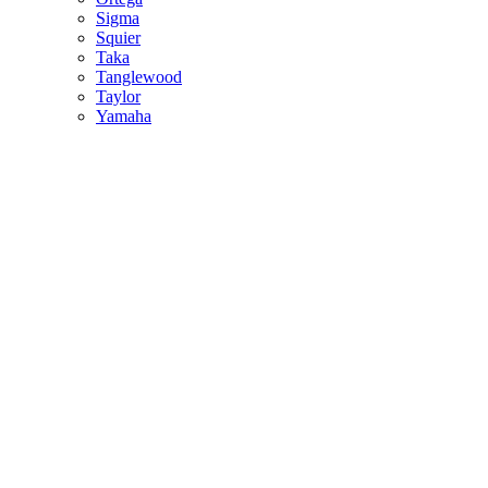
Sigma
Squier
Taka
Tanglewood
Taylor
Yamaha