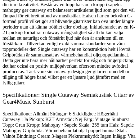
din inre kreativitet. Består av en topp hals och kropp i sapele-
mahogny ger cutaway ett balanserat artikulerat ljud som gör den väl
lämpad för ett brett utbud av musikstilar. Halsen har en bekväm C-
formad profil vilket gör att blivande gitarrister kan öva under längre
perioder utan att känna trötthet eller obehag. Inkluderandet av en K-
2T-pickup förbättrar cutaway mångsidighet så att du kan välja
mellan ett naturligt och förstärkt ljud när den är ansluten till en
förstärkare. Tillverkad enligt exakt samma standarder som våra
toppmodeller den Single cutaway har en konstruktion helt i lövträ.
Gripbrädan är sammansatt av värmebehandlat oljepoppellaminat.
Detta ger inte bara mer hållbarhet perfekt för våg och fingerpicking
det har också en positiv miljöpåverkan eftersom mindre avfodral
produceras. Tack vare sin cutaway design ger gitarren omedelbar
tillgång till högre band vilket ger ett ljusare ljud jämfört med en
fyllig gitarr.
Specifikationer: Single Cutaway Semiakustisk Gitarr av
Gear4Music Sunburst
Specifikationer Allmänt Strängar: 6 Skicklighet: Högerhänt
Cutaway : Ja Pickup: K2T Armstöd: Nej Färg: Vintage Sunburst
Topp: Gran Kropp: Mahogny / Sapele Skala: 255 tum Hals: Sapele
Mahogny Gripbräda: Värmebehandlat oljat poppellaminat Stall:
Valnöt Bindning: Cream 3-lagers Plektrumskydd: Ingen Inlägg: Vita