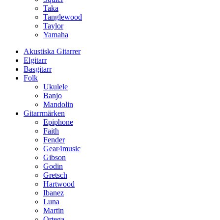
Taka
Tanglewood
Taylor
Yamaha
Akustiska Gitarrer
Elgitarr
Basgitarr
Folk
Ukulele
Banjo
Mandolin
Gitarrmärken
Epiphone
Faith
Fender
Gear4music
Gibson
Godin
Gretsch
Hartwood
Ibanez
Luna
Martin
Ortega