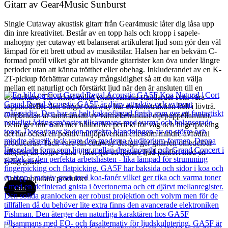
Gitarr av Gear4Music Sunburst
Single Cutaway akustisk gitarr från Gear4music låter dig låsa upp
din inre kreativitet. Består av en topp hals och kropp i sapele-
mahogny ger cutaway ett balanserat artikulerat ljud som gör den väl
lämpad för ett brett utbud av musikstilar. Halsen har en bekväm C-
formad profil vilket gör att blivande gitarrister kan öva under längre
perioder utan att känna trötthet eller obehag. Inkluderandet av en K-
2T-pickup förbättrar cutaway mångsidighet så att du kan välja
mellan ett naturligt och förstärkt ljud när den är ansluten till en
förstärkare. Tillverkad enligt exakt samma standarder som våra
toppmodeller den Single cutaway har en konstruktion helt i lövträ.
Gripbrädan är sammansatt av värmebehandlat oljepoppellaminat.
Detta ger inte bara mer hållbarhet perfekt för våg och fingerpicking
det har också en positiv miljöpåverkan eftersom mindre avfodral
produceras. Tack vare sin cutaway design ger gitarren omedelbar
tillgång till högre band vilket ger ett ljusare ljud jämfört med en
fyllig gitarr.
Andra populära produkter
Cort