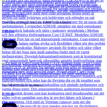
Cort Grand Regal Acoustic GA5F Koa Natural
7 850
kr
Läs mer
Cort
Cort AD810 Satin Sunburst
2 131
kr
Läs mer