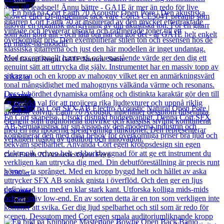
Cort
Cort Grand Regal GA1E Natural Satin
3 832
kr
Läs mer
Cort
Cort Earth 70 Acoustic Open Pore
3 990
kr
Läs mer
Cort