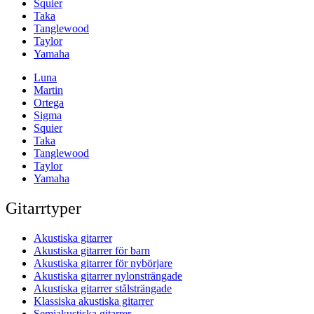
Squier
Taka
Tanglewood
Taylor
Yamaha
Luna
Martin
Ortega
Sigma
Squier
Taka
Tanglewood
Taylor
Yamaha
Gitarrtyper
Akustiska gitarrer
Akustiska gitarrer för barn
Akustiska gitarrer för nybörjare
Akustiska gitarrer nylonsträngade
Akustiska gitarrer stålsträngade
Klassiska akustiska gitarrer
Semiakustiska gitarrer