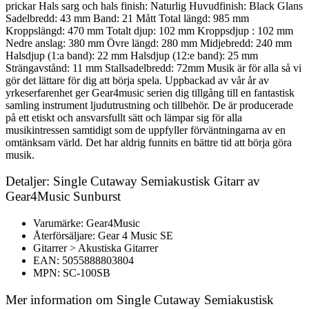
prickar Hals sarg och hals finish: Naturlig Huvudfinish: Black Glans
Sadelbredd: 43 mm Band: 21 Mått Total längd: 985 mm
Kroppslängd: 470 mm Totalt djup: 102 mm Kroppsdjup : 102 mm
Nedre anslag: 380 mm Övre längd: 280 mm Midjebredd: 240 mm
Halsdjup (1:a band): 22 mm Halsdjup (12:e band): 25 mm
Strängavstånd: 11 mm Stallsadelbredd: 72mm Musik är för alla så vi
gör det lättare för dig att börja spela. Uppbackad av vår år av
yrkeserfarenhet ger Gear4music serien dig tillgång till en fantastisk
samling instrument ljudutrustning och tillbehör. De är producerade
på ett etiskt och ansvarsfullt sätt och lämpar sig för alla
musikintressen samtidigt som de uppfyller förväntningarna av en
omtänksam värld. Det har aldrig funnits en bättre tid att börja göra
musik.
Detaljer: Single Cutaway Semiakustisk Gitarr av
Gear4Music Sunburst
Varumärke: Gear4Music
Återförsäljare: Gear 4 Music SE
Gitarrer > Akustiska Gitarrer
EAN: 5055888803804
MPN: SC-100SB
Mer information om Single Cutaway Semiakustisk