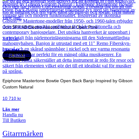
Cort SFX AB Electro Acoustic Natural Open Pore
3 418
kr
Läs mer
Epiphone
Epiphone Mastertone Bowtie Open Back Banjo Inspired by Gibson
Custom Natural
10 710
kr
Läs mer
Handla nu
Till Butiken
Gitarrmärken