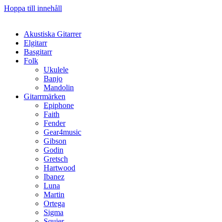
Hoppa till innehåll
Akustiska Gitarrer
Elgitarr
Basgitarr
Folk
Ukulele
Banjo
Mandolin
Gitarrmärken
Epiphone
Faith
Fender
Gear4music
Gibson
Godin
Gretsch
Hartwood
Ibanez
Luna
Martin
Ortega
Sigma
Squier