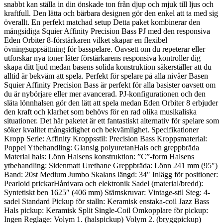
snabbt kan ställa in din önskade ton från djup och mjuk till ljus och
kraftfull. Den lätta och bärbara designen gör den enkel att ta med sig
överallt. En perfekt matchad setup Detta paket kombinerar den
mångsidiga Squier Affinity Precision Bass PJ med den responsiva
Eden Orbiter 8-förstärkaren vilket skapar en flexibel
övningsuppsättning för basspelare. Oavsett om du repeterar eller
utforskar nya toner låter förstärkarens responsiva kontroller dig
skapa ditt ljud medan basens solida konstruktion säkerställer att du
alltid är bekväm att spela. Perfekt för spelare på alla nivåer Basen
Squier Affinity Precision Bass är perfekt för alla basister oavsett om
du är nybörjare eller mer avancerad. PJ-konfigurationen och den
släta lönnhalsen gör den lätt att spela medan Eden Orbiter 8 erbjuder
den kraft och klarhet som behövs för en rad olika musikaliska
situationer. Det här paketet är ett fantastiskt alternativ för spelare som
söker kvalitet mångsidighet och bekvämlighet. Specifikationer
Kropp Serie: Affinity Kroppsstil: Precision Bass Kroppsmaterial:
Poppel Ytbehandling: Glansig polyuretanHals och greppbräda
Material hals: Lönn Halsens konstruktion: ”C”-form Halsens
ytbehandling: Sidenmatt Urethane Greppbräda: Lönn 241 mm (95″)
Band: 20st Medium Jumbo Skalans längd: 34″ Inlägg för positioner:
Pearloid prickarHårdvara och elektronik Sadel (material/bredd):
Syntetiskt ben 1625″ (406 mm) Stämskruvar: Vintage-stil Steg: 4-
sadel Standard Pickup för stalln: Keramisk enstaka-coil Jazz Bass
Hals pickup: Keramisk Split Single-Coil Omkopplare för pickup:
Ingen Reglage: Volym 1. (halspickup) Volym 2. (bryggpickup)