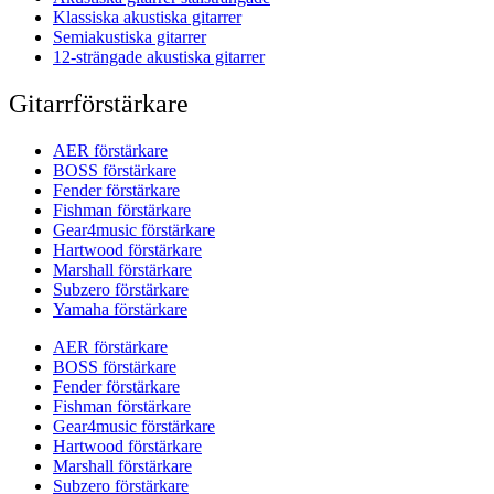
Klassiska akustiska gitarrer
Semiakustiska gitarrer
12-strängade akustiska gitarrer
Gitarrförstärkare
AER förstärkare
BOSS förstärkare
Fender förstärkare
Fishman förstärkare
Gear4music förstärkare
Hartwood förstärkare
Marshall förstärkare
Subzero förstärkare
Yamaha förstärkare
AER förstärkare
BOSS förstärkare
Fender förstärkare
Fishman förstärkare
Gear4music förstärkare
Hartwood förstärkare
Marshall förstärkare
Subzero förstärkare