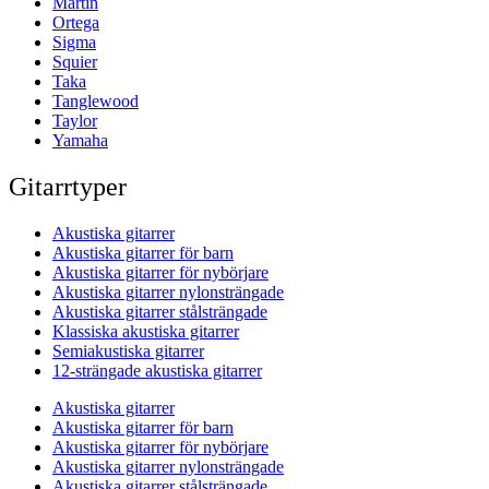
Martin
Ortega
Sigma
Squier
Taka
Tanglewood
Taylor
Yamaha
Gitarrtyper
Akustiska gitarrer
Akustiska gitarrer för barn
Akustiska gitarrer för nybörjare
Akustiska gitarrer nylonsträngade
Akustiska gitarrer stålsträngade
Klassiska akustiska gitarrer
Semiakustiska gitarrer
12-strängade akustiska gitarrer
Akustiska gitarrer
Akustiska gitarrer för barn
Akustiska gitarrer för nybörjare
Akustiska gitarrer nylonsträngade
Akustiska gitarrer stålsträngade