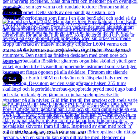
Läs mer
Cort
Cort Core GA All Blackwood Open Pore Light Burst - Nearly New
5 891
kr
Läs mer
Cort
Cort L60M Mahogany Open Pore Natural