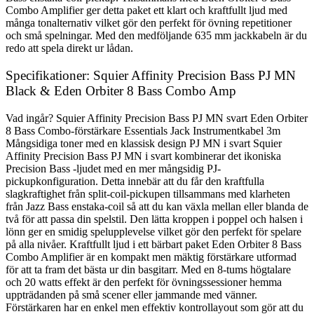
Combo Amplifier ger detta paket ett klart och kraftfullt ljud med
många tonalternativ vilket gör den perfekt för övning repetitioner
och små spelningar. Med den medföljande 635 mm jackkabeln är du
redo att spela direkt ur lådan.
Specifikationer: Squier Affinity Precision Bass PJ MN
Black & Eden Orbiter 8 Bass Combo Amp
Vad ingår? Squier Affinity Precision Bass PJ MN svart Eden Orbiter
8 Bass Combo-förstärkare Essentials Jack Instrumentkabel 3m
Mångsidiga toner med en klassisk design PJ MN i svart Squier
Affinity Precision Bass PJ MN i svart kombinerar det ikoniska
Precision Bass -ljudet med en mer mångsidig PJ-
pickupkonfiguration. Detta innebär att du får den kraftfulla
slagkraftighet från split-coil-pickupen tillsammans med klarheten
från Jazz Bass enstaka-coil så att du kan växla mellan eller blanda de
två för att passa din spelstil. Den lätta kroppen i poppel och halsen i
lönn ger en smidig spelupplevelse vilket gör den perfekt för spelare
på alla nivåer. Kraftfullt ljud i ett bärbart paket Eden Orbiter 8 Bass
Combo Amplifier är en kompakt men mäktig förstärkare utformad
för att ta fram det bästa ur din basgitarr. Med en 8-tums högtalare
och 20 watts effekt är den perfekt för övningssessioner hemma
uppträdanden på små scener eller jammande med vänner.
Förstärkaren har en enkel men effektiv kontrollayout som gör att du