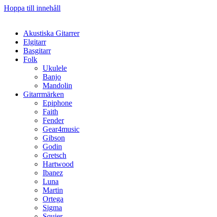
Hoppa till innehåll
Akustiska Gitarrer
Elgitarr
Basgitarr
Folk
Ukulele
Banjo
Mandolin
Gitarrmärken
Epiphone
Faith
Fender
Gear4music
Gibson
Godin
Gretsch
Hartwood
Ibanez
Luna
Martin
Ortega
Sigma
Squier