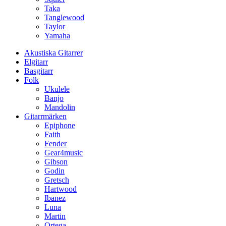
Taka
Tanglewood
Taylor
Yamaha
Akustiska Gitarrer
Elgitarr
Basgitarr
Folk
Ukulele
Banjo
Mandolin
Gitarrmärken
Epiphone
Faith
Fender
Gear4music
Gibson
Godin
Gretsch
Hartwood
Ibanez
Luna
Martin
Ortega