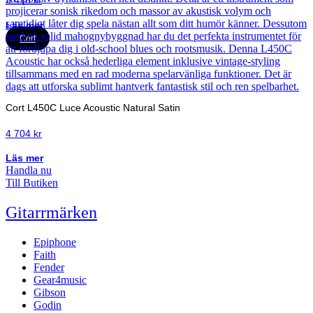
Läs mer
Cort
Cort L450C Luce Acoustic Natural Satin
4 704
kr
Läs mer
Handla nu
Till Butiken
Gitarrmärken
Epiphone
Faith
Fender
Gear4music
Gibson
Godin