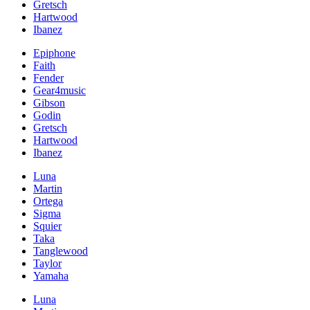
Gretsch
Hartwood
Ibanez
Epiphone
Faith
Fender
Gear4music
Gibson
Godin
Gretsch
Hartwood
Ibanez
Luna
Martin
Ortega
Sigma
Squier
Taka
Tanglewood
Taylor
Yamaha
Luna