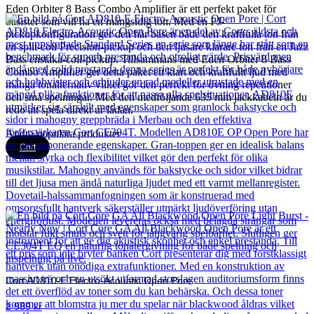
Eden Orbiter 8 Bass Combo Amplifier är ett perfekt paket för
basister som vill ha en mångsidig ton. Med en PJ-
pickupkonfiguration ger den här basen både den kraftfulla ton från
en split-coil Precision-pickup och den ljusare klarare ton från en Jazz
Bass enstaka-coil-pickup. Tillsammans med Eden Orbiter 8 Bass
Combo Amplifier ger detta paket ett klart och kraftfullt ljud med
många tonalternativ vilket gör den perfekt för övning repetitioner
och små spelningar. Med den medföljande 635 mm jackkabeln är du
redo att spela direkt ur lådan.
Andra populära produkter
Cort
Cort AD810-E Electro-Acoustic Open Pore
2 989
kr