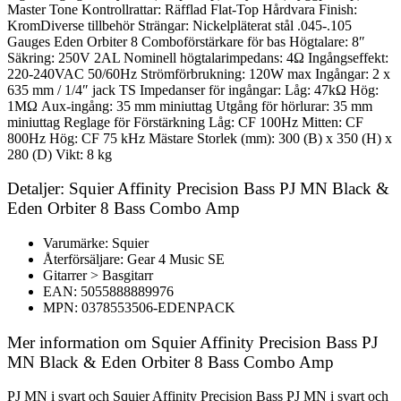
Master Tone Kontrollrattar: Räfflad Flat-Top Hårdvara Finish:
KromDiverse tillbehör Strängar: Nickelpläterat stål .045-.105
Gauges Eden Orbiter 8 Comboförstärkare för bas Högtalare: 8″
Säkring: 250V 2AL Nominell högtalarimpedans: 4Ω Ingångseffekt:
220-240VAC 50/60Hz Strömförbrukning: 120W max Ingångar: 2 x
635 mm / 1/4″ jack TS Impedanser för ingångar: Låg: 47kΩ Hög:
1MΩ Aux-ingång: 35 mm miniuttag Utgång för hörlurar: 35 mm
miniuttag Reglage för Förstärkning Låg: CF 100Hz Mitten: CF
800Hz Hög: CF 75 kHz Mästare Storlek (mm): 300 (B) x 350 (H) x
280 (D) Vikt: 8 kg
Detaljer: Squier Affinity Precision Bass PJ MN Black &
Eden Orbiter 8 Bass Combo Amp
Varumärke: Squier
Återförsäljare: Gear 4 Music SE
Gitarrer > Basgitarr
EAN: 5055888889976
MPN: 0378553506-EDENPACK
Mer information om Squier Affinity Precision Bass PJ
MN Black & Eden Orbiter 8 Bass Combo Amp
PJ MN i svart och Squier Affinity Precision Bass PJ MN i svart och