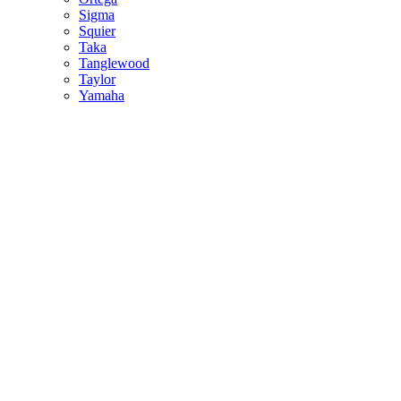
Sigma
Squier
Taka
Tanglewood
Taylor
Yamaha