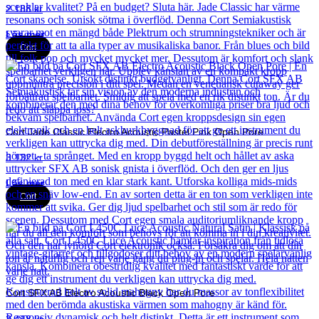
2 188
kr
Läs mer
Cort
Cort Jade Classic Electro Acoustic Pastel Pink Open Pore
3 132
kr
Läs mer
Cort
Cort SFX AB Electro Acoustic Black Open Pore
3 418
kr