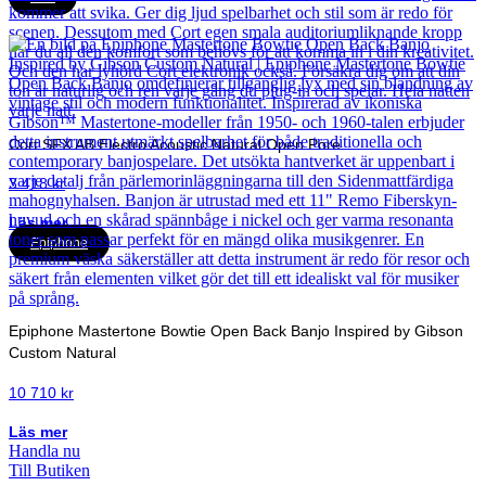
Cort SFX AB Electro Acoustic Natural Open Pore
3 418
kr
Läs mer
Epiphone
Epiphone Mastertone Bowtie Open Back Banjo Inspired by Gibson
Custom Natural
10 710
kr
Läs mer
Handla nu
Till Butiken