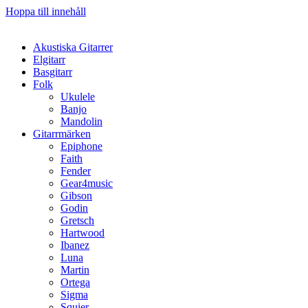
Hoppa till innehåll
Akustiska Gitarrer
Elgitarr
Basgitarr
Folk
Ukulele
Banjo
Mandolin
Gitarrmärken
Epiphone
Faith
Fender
Gear4music
Gibson
Godin
Gretsch
Hartwood
Ibanez
Luna
Martin
Ortega
Sigma
Squier