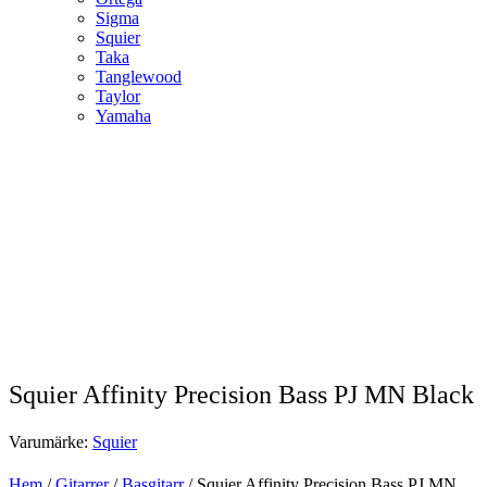
Sigma
Squier
Taka
Tanglewood
Taylor
Yamaha
Squier Affinity Precision Bass PJ MN Black
Varumärke:
Squier
Hem
/
Gitarrer
/
Basgitarr
/ Squier Affinity Precision Bass PJ MN