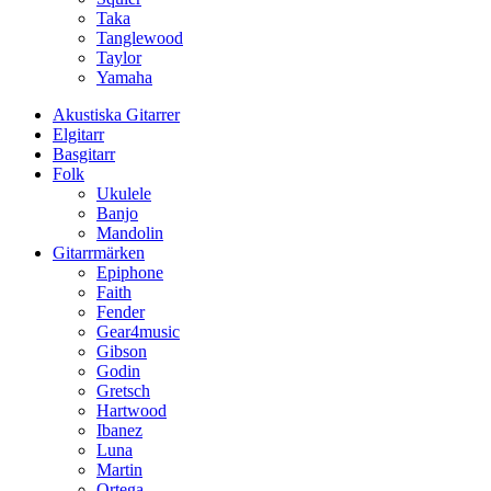
Taka
Tanglewood
Taylor
Yamaha
Akustiska Gitarrer
Elgitarr
Basgitarr
Folk
Ukulele
Banjo
Mandolin
Gitarrmärken
Epiphone
Faith
Fender
Gear4music
Gibson
Godin
Gretsch
Hartwood
Ibanez
Luna
Martin
Ortega