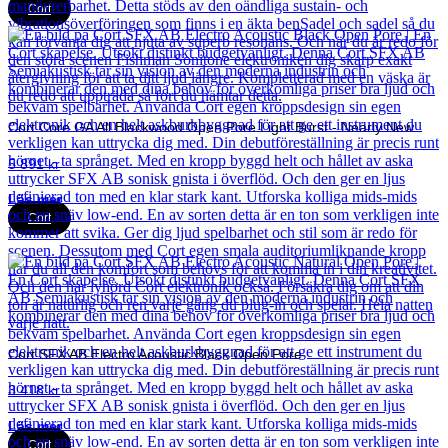
Cort
Cort Core GA All Blackwood Open Pore Light Burst - Nearly New
5 891
kr
Läs mer
Cort
Cort SFX AB Electro Acoustic Black Open Pore
3 418
kr
Läs mer
Cort