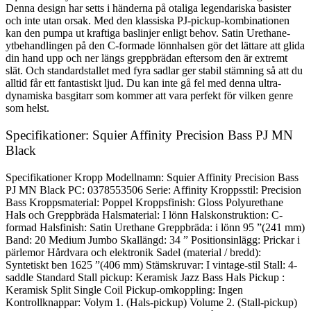
Denna design har setts i händerna på otaliga legendariska basister
och inte utan orsak. Med den klassiska PJ-pickup-kombinationen
kan den pumpa ut kraftiga baslinjer enligt behov. Satin Urethane-
ytbehandlingen på den C-formade lönnhalsen gör det lättare att glida
din hand upp och ner längs greppbrädan eftersom den är extremt
slät. Och standardstallet med fyra sadlar ger stabil stämning så att du
alltid får ett fantastiskt ljud. Du kan inte gå fel med denna ultra-
dynamiska basgitarr som kommer att vara perfekt för vilken genre
som helst.
Specifikationer: Squier Affinity Precision Bass PJ MN
Black
Specifikationer Kropp Modellnamn: Squier Affinity Precision Bass
PJ MN Black PC: 0378553506 Serie: Affinity Kroppsstil: Precision
Bass Kroppsmaterial: Poppel Kroppsfinish: Gloss Polyurethane
Hals och Greppbräda Halsmaterial: I lönn Halskonstruktion: C-
formad Halsfinish: Satin Urethane Greppbräda: i lönn 95 ”(241 mm)
Band: 20 Medium Jumbo Skallängd: 34 ” Positionsinlägg: Prickar i
pärlemor Hårdvara och elektronik Sadel (material / bredd):
Syntetiskt ben 1625 ”(406 mm) Stämskruvar: I vintage-stil Stall: 4-
saddle Standard Stall pickup: Keramisk Jazz Bass Hals Pickup :
Keramisk Split Single Coil Pickup-omkoppling: Ingen
Kontrollknappar: Volym 1. (Hals-pickup) Volume 2. (Stall-pickup)