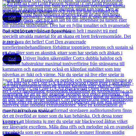
som helst.
Andra populära produkter
Cort
Cort AD810 Left Handed Open Pore
2 417
kr
Läs mer
Cort
Cort Gold Passion Natural
19 061
kr
Läs mer