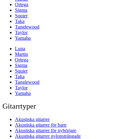
Ortega
Sigma
Squier
Taka
Tanglewood
Taylor
Yamaha
Luna
Martin
Ortega
Sigma
Squier
Taka
Tanglewood
Taylor
Yamaha
Gitarrtyper
Akustiska gitarrer
Akustiska gitarrer för barn
Akustiska gitarrer för nybörjare
Akustiska gitarrer nylonsträngade