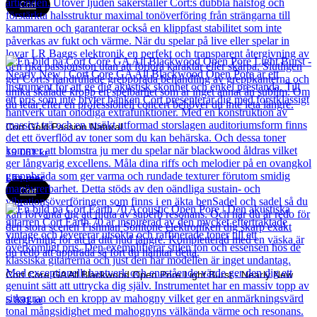
Cort
Cort Gold Passion Natural
19 061
kr
Läs mer
Cort
Cort Core GA All Blackwood Open Pore Light Burst - Nearly New
5 891
kr