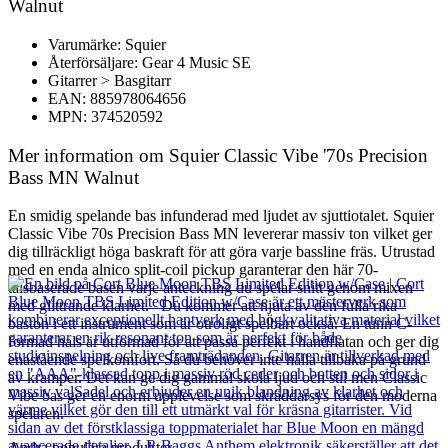
Walnut
Varumärke: Squier
Återförsäljare: Gear 4 Music SE
Gitarrer > Basgitarr
EAN: 885978064656
MPN: 374520592
Mer information om Squier Classic Vibe '70s Precision
Bass MN Walnut
En smidig spelande bas infunderad med ljudet av sjuttiotalet. Squier
Classic Vibe 70s Precision Bass MN levererar massiv ton vilket ger
dig tillräckligt höga baskraft för att göra varje bassline fräs. Utrustad
med en enda alnico split-coil pickup garanterar den här 70-
talsbaserade basen varje anteckning du spelar snitt genom mixen
med glittrande klarhet. Du kommer att njuta av den fulla rika
baston i ett instrument som är otroligt spelbart också. En tunn C-
formad hals är utformad för att passa perfekt i handflatan och ger dig
enastående spelkomfort. Så du behöver inte hålla tillbaka på grund
av kramper. Det kan ge dig gammal skola ljud och stil men Classic
Vibe bas ger en enorm upplevelse som skräddarsys för den moderna
spelaren.
Andra populära produkter