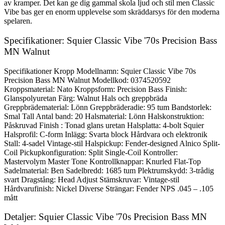
av kramper. Det kan ge dig gammal skola ljud och stil men Classic
Vibe bas ger en enorm upplevelse som skräddarsys för den moderna
spelaren.
Specifikationer: Squier Classic Vibe '70s Precision Bass
MN Walnut
Specifikationer Kropp Modellnamn: Squier Classic Vibe 70s
Precision Bass MN Walnut Modellkod: 0374520592
Kroppsmaterial: Nato Kroppsform: Precision Bass Finish:
Glanspolyuretan Färg: Walnut Hals och greppbräda
Greppbrädematerial: Lönn Greppbräderadie: 95 tum Bandstorlek:
Smal Tall Antal band: 20 Halsmaterial: Lönn Halskonstruktion:
Påskruvad Finish : Tonad glans uretan Halsplatta: 4-bolt Squier
Halsprofil: C-form Inlägg: Svarta block Hårdvara och elektronik
Stall: 4-sadel Vintage-stil Halspickup: Fender-designed Alnico Split-
Coil Pickupkonfiguration: Split Single-Coil Kontroller:
Mastervolym Master Tone Kontrollknappar: Knurled Flat-Top
Sadelmaterial: Ben Sadelbredd: 1685 tum Plektrumskydd: 3-trådig
svart Dragstång: Head Adjust Stämskruvar: Vintage-stil
Hårdvarufinish: Nickel Diverse Strängar: Fender NPS .045 – .105
mått
Detaljer: Squier Classic Vibe '70s Precision Bass MN