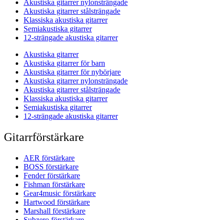
Akustiska gitarrer nylonsträngade
Akustiska gitarrer stålsträngade
Klassiska akustiska gitarrer
Semiakustiska gitarrer
12-strängade akustiska gitarrer
Akustiska gitarrer
Akustiska gitarrer för barn
Akustiska gitarrer för nybörjare
Akustiska gitarrer nylonsträngade
Akustiska gitarrer stålsträngade
Klassiska akustiska gitarrer
Semiakustiska gitarrer
12-strängade akustiska gitarrer
Gitarrförstärkare
AER förstärkare
BOSS förstärkare
Fender förstärkare
Fishman förstärkare
Gear4music förstärkare
Hartwood förstärkare
Marshall förstärkare
Subzero förstärkare