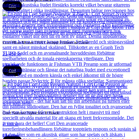
Cort
Cort Blue Moon TBS Limited Edition w/Case
21 435
kr
Läs mer
Cort
Cort Sunset Nylectric II Black
7 135
kr
Läs mer