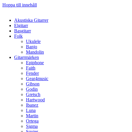
Hoppa till innehåll
Akustiska Gitarrer
Elgitarr
Basgitarr
Folk
Ukulele
Banjo
Mandolin
Gitarrmärken
Epiphone
Faith
Fender
Gear4music
Gibson
Godin
Gretsch
Hartwood
Ibanez
Luna
Martin
Ortega
Sigma
Squier