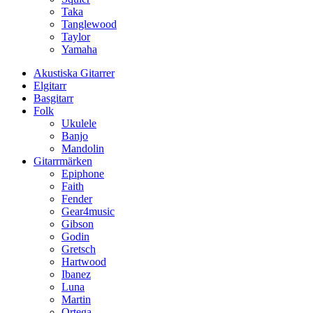
Taka
Tanglewood
Taylor
Yamaha
Akustiska Gitarrer
Elgitarr
Basgitarr
Folk
Ukulele
Banjo
Mandolin
Gitarrmärken
Epiphone
Faith
Fender
Gear4music
Gibson
Godin
Gretsch
Hartwood
Ibanez
Luna
Martin
Ortega