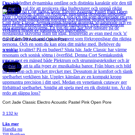
Läs mer
Cort
Cort Earth 70 Acoustic Open Pore
3 990
kr
Läs mer
Cort
Cort Jade Classic Electro Acoustic Pastel Pink Open Pore
3 132
kr
Läs mer
Handla nu
Till Butiken