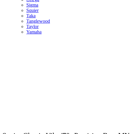
Sigma
Squier
Taka
Tanglewood
Taylor
Yamaha