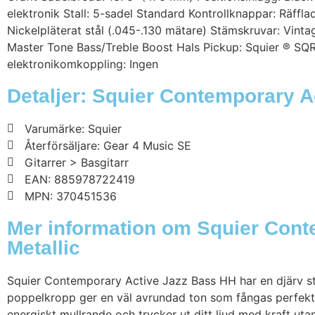
elektronik Stall: 5-sadel Standard Kontrollknappar: Räffl
Nickelpläterat stål (.045-.130 mätare) Stämskruvar: Vint
Master Tone Bass/Treble Boost Hals Pickup: Squier ® SQ
elektronikomkoppling: Ingen
Detaljer: Squier Contemporary A
Varumärke: Squier
Återförsäljare: Gear 4 Music SE
Gitarrer > Basgitarr
EAN: 885978722419
MPN: 370451536
Mer information om Squier Cont
Metallic
Squier Contemporary Active Jazz Bass HH har en djärv stil
poppelkropp ger en väl avrundad ton som fångas perfekt
energiskt mullrande och trycker ut ditt ljud med kraft ut