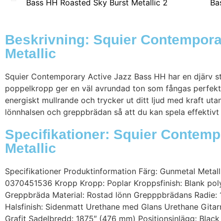
Beskrivning: Squier Contempora
Metallic
Squier Contemporary Active Jazz Bass HH har en djärv stil
poppelkropp ger en väl avrundad ton som fångas perfekt
energiskt mullrande och trycker ut ditt ljud med kraft ut
lönnhalsen och greppbrädan så att du kan spela effektivt
Specifikationer: Squier Contem
Metallic
Specifikationer Produktinformation Färg: Gunmetal Metal
0370451536 Kropp Kropp: Poplar Kroppsfinish: Blank pol
Greppbräda Material: Rostad lönn Grepppbrädans Radie: 
Halsfinish: Sidenmatt Urethane med Glans Urethane Gitar
Grafit Sadelbredd: 1875″ (476 mm) Positionsinlägg: Blac