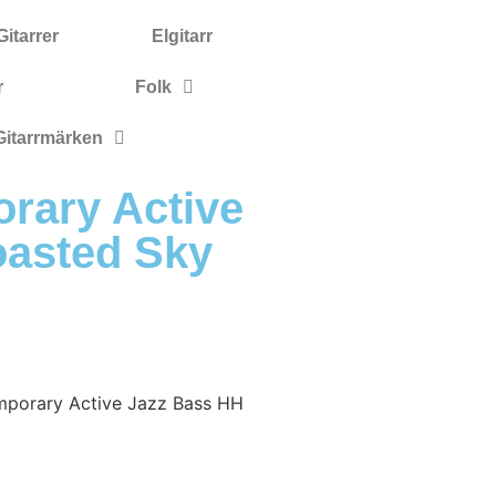
itarrer
Elgitarr
r
Folk
Gitarrmärken
rary Active
oasted Sky
mporary Active Jazz Bass HH