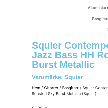
Akustiska G
Basgitar
Squier Contempo
Jazz Bass HH R
Burst Metallic
Varumärke:
Squier
Hem
/
Gitarrer
/
Basgitarr
/ Squier Conte
Roasted Sky Burst Metallic (Squier)