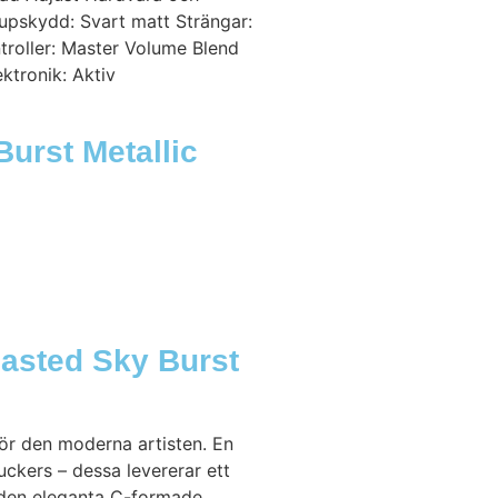
kupskydd: Svart matt Strängar:
troller: Master Volume Blend
ktronik: Aktiv
urst Metallic
asted Sky Burst
för den moderna artisten. En
kers – dessa levererar ett
v den eleganta C-formade