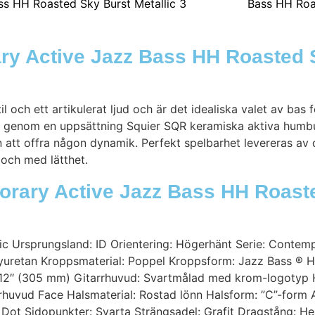
ry Active Jazz Bass HH Roasted 
 och ett artikulerat ljud och är det idealiska valet av bas 
 genom en uppsättning Squier SQR keramiska aktiva humbuc
an att offra någon dynamik. Perfekt spelbarhet levereras a
 och med lätthet.
porary Active Jazz Bass HH Roast
lic Ursprungsland: ID Orientering: Högerhänt Serie: Conte
yuretan Kroppsmaterial: Poppel Kroppsform: Jazz Bass ® 
12″ (305 mm) Gitarrhuvud: Svartmålad med krom-logotyp H
rhuvud Face Halsmaterial: Rostad lönn Halsform: ”C”-form A
k Dot Sidopunkter: Svarta Strängsadel: Grafit Dragstång: H