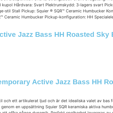
ad kupol Hårdvara: Svart Plektrumskydd: 3-lagers svart Pic
age-stil Stall Pickup: Squier ® SQR™ Ceramic Humbucker Kon
R™ Ceramic Humbucker Pickup-konfiguration: HH Specialele
ctive Jazz Bass HH Roasted Sky B
emporary Active Jazz Bass HH Ro
 och ett artikulerat ljud och är det idealiska valet av bas 
 genom en uppsättning Squier SQR keramiska aktiva humbuc
an att offra någon dynamik. Perfekt spelbarhet levereras a