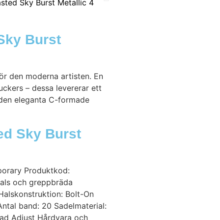
Sky Burst
för den moderna artisten. En
kers – dessa levererar ett
v den eleganta C-formade
ed Sky Burst
mporary Produktkod:
Hals och greppbräda
alskonstruktion: Bolt-On
ntal band: 20 Sadelmaterial:
ead Adjust Hårdvara och