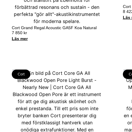
Cort
8 4
Läs 
Cort Grand Regal Acoustic GA5F Koa Natural
7 850
kr
Läs mer
Cort
C