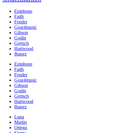
Epiphone
Faith
Fender
Gear4music
Gibson
Godin
Gretsch
Hartwood
Ibanez
Epiphone
Faith
Fender
Gear4music
Gibson
Godin
Gretsch
Hartwood
Ibanez
Luna
Martin
Ortega
Sigma