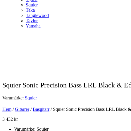
Squier
Taka
Tanglewood
Taylor
Yamaha
Squier Sonic Precision Bass LRL Black & 
Varumärke:
Squier
Hem
/
Gitarrer
/
Basgitarr
/ Squier Sonic Precision Bass LRL Black 
3 432
kr
Varumärke: Squier