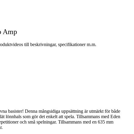
bo Amp
uktvideos till beskrivningar, specifikationer m.m.
ivna basister! Denna mångsidiga uppsättning är utmärkt för både
lät lönnhals som gör det enkelt att spela. Tillsammans med Eden
uk repetitioner och små spelningar. Tillsammans med en 635 mm
r.