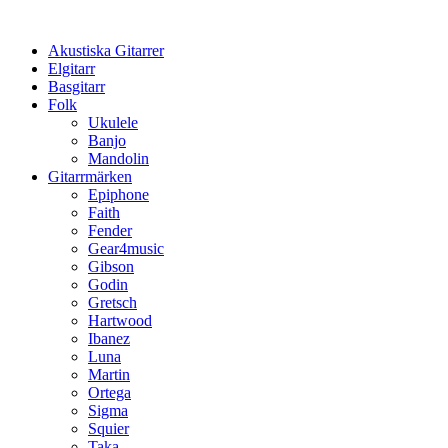
Hoppa
till
Akustiska Gitarrer
innehåll
Elgitarr
Basgitarr
Folk
Ukulele
Banjo
Mandolin
Gitarrmärken
Epiphone
Faith
Fender
Gear4music
Gibson
Godin
Gretsch
Hartwood
Ibanez
Luna
Martin
Ortega
Sigma
Squier
Taka