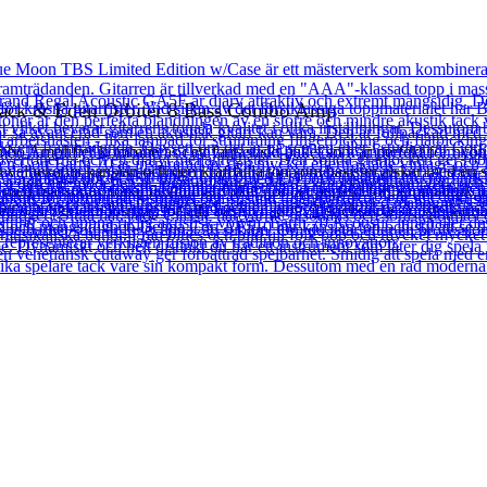
Black & Eden Orbiter 8 Bass Combo Amp
o Amplifier kombineras i ett fantastiskt paket som är perfekt för nybl
älbekanta känslan och den kraftfulla ton som basister älskar med en s
jud med massor av tonal flexibilitet vilket gör det perfekt för hemmabr
t och bekväm lösning för alla basister som vill kickstarta sin spelkarriä