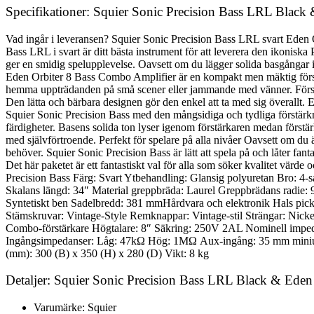
Specifikationer: Squier Sonic Precision Bass LRL Bla
Vad ingår i leveransen? Squier Sonic Precision Bass LRL svart Eden 
Bass LRL i svart är ditt bästa instrument för att leverera den ikoniska
ger en smidig spelupplevelse. Oavsett om du lägger solida basgångar i e
Eden Orbiter 8 Bass Combo Amplifier är en kompakt men mäktig förstärk
hemma uppträdanden på små scener eller jammande med vänner. Förstärka
Den lätta och bärbara designen gör den enkel att ta med sig överallt. 
Squier Sonic Precision Bass med den mångsidiga och tydliga förstärkn
färdigheter. Basens solida ton lyser igenom förstärkaren medan förstärk
med självförtroende. Perfekt för spelare på alla nivåer Oavsett om du är
behöver. Squier Sonic Precision Bass är lätt att spela på och låter fant
Det här paketet är ett fantastiskt val för alla som söker kvalitet vär
Precision Bass Färg: Svart Ytbehandling: Glansig polyuretan Bro: 4-
Skalans längd: 34″ Material greppbräda: Laurel Greppbrädans radie: 
Syntetiskt ben Sadelbredd: 381 mmHårdvara och elektronik Hals picku
Stämskruvar: Vintage-Style Remknappar: Vintage-stil Strängar: Nicke
Combo-förstärkare Högtalare: 8″ Säkring: 250V 2AL Nominell imped
Ingångsimpedanser: Låg: 47kΩ Hög: 1MΩ Aux-ingång: 35 mm miniutt
(mm): 300 (B) x 350 (H) x 280 (D) Vikt: 8 kg
Detaljer: Squier Sonic Precision Bass LRL Black & Ed
Varumärke: Squier