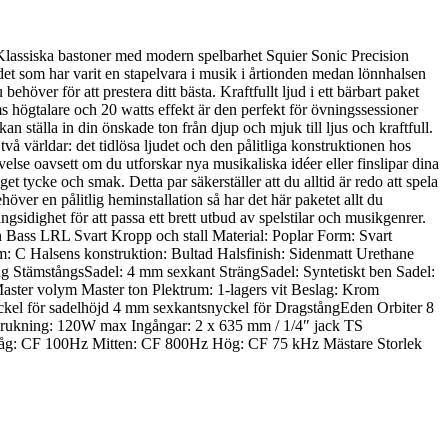
Klassiska bastoner med modern spelbarhet Squier Sonic Precision
judet som har varit en stapelvara i musik i årtionden medan lönnhalsen
över för att prestera ditt bästa. Kraftfullt ljud i ett bärbart paket
 högtalare och 20 watts effekt är den perfekt för övningssessioner
ställa in din önskade ton från djup och mjuk till ljus och kraftfull.
vå världar: det tidlösa ljudet och den pålitliga konstruktionen hos
se oavsett om du utforskar nya musikaliska idéer eller finslipar dina
t tycke och smak. Detta par säkerställer att du alltid är redo att spela
över en pålitlig heminstallation så har det här paketet allt du
ngsidighet för att passa ett brett utbud av spelstilar och musikgenrer.
sion Bass LRL Svart Kropp och stall Material: Poplar Form: Svart
m: C Halsens konstruktion: Bultad Halsfinish: Sidenmatt Urethane
ng StämstångsSadel: 4 mm sexkant SträngSadel: Syntetiskt ben Sadel:
aster volym Master ton Plektrum: 1-lagers vit Beslag: Krom
yckel för sadelhöjd 4 mm sexkantsnyckel för DragstångEden Orbiter 8
rukning: 120W max Ingångar: 2 x 635 mm / 1/4″ jack TS
Låg: CF 100Hz Mitten: CF 800Hz Hög: CF 75 kHz Mästare Storlek