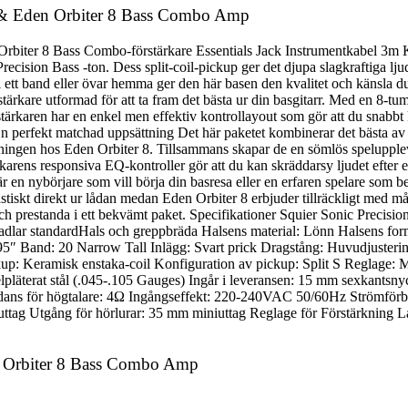
ck & Eden Orbiter 8 Bass Combo Amp
Orbiter 8 Bass Combo-förstärkare Essentials Jack Instrumentkabel 3m 
 Precision Bass -ton. Dess split-coil-pickup ger det djupa slagkraftiga l
tt band eller övar hemma ger den här basen den kvalitet och känsla du beh
are utformad för att ta fram det bästa ur din basgitarr. Med en 8-tums
ren har en enkel men effektiv kontrollayout som gör att du snabbt kan 
En perfekt matchad uppsättning Det här paketet kombinerar det bästa av t
ingen hos Eden Orbiter 8. Tillsammans skapar de en sömlös spelupplevel
arens responsiva EQ-kontroller gör att du kan skräddarsy ljudet efter ege
 en nybörjare som vill börja din basresa eller en erfaren spelare som beh
astiskt direkt ur lådan medan Eden Orbiter 8 erbjuder tillräckligt med må
de och prestanda i ett bekvämt paket. Specifikationer Squier Sonic Preci
sadlar standardHals och greppbräda Halsens material: Lönn Halsens for
95″ Band: 20 Narrow Tall Inlägg: Svart prick Dragstång: Huvudjusteri
p: Keramisk enstaka-coil Konfiguration av pickup: Split S Reglage: M
lpläterat stål (.045-.105 Gauges) Ingår i leveransen: 15 mm sexkantsn
ans för högtalare: 4Ω Ingångseffekt: 220-240VAC 50/60Hz Strömförb
ag Utgång för hörlurar: 35 mm miniuttag Reglage för Förstärkning 
en Orbiter 8 Bass Combo Amp