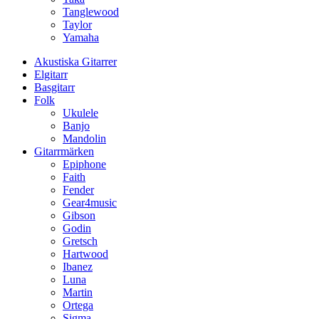
Tanglewood
Taylor
Yamaha
Akustiska Gitarrer
Elgitarr
Basgitarr
Folk
Ukulele
Banjo
Mandolin
Gitarrmärken
Epiphone
Faith
Fender
Gear4music
Gibson
Godin
Gretsch
Hartwood
Ibanez
Luna
Martin
Ortega
Sigma