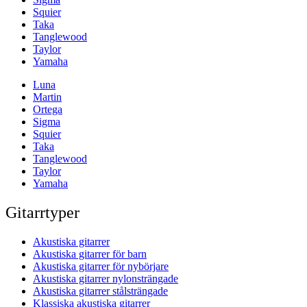
Squier
Taka
Tanglewood
Taylor
Yamaha
Luna
Martin
Ortega
Sigma
Squier
Taka
Tanglewood
Taylor
Yamaha
Gitarrtyper
Akustiska gitarrer
Akustiska gitarrer för barn
Akustiska gitarrer för nybörjare
Akustiska gitarrer nylonsträngade
Akustiska gitarrer stålsträngade
Klassiska akustiska gitarrer