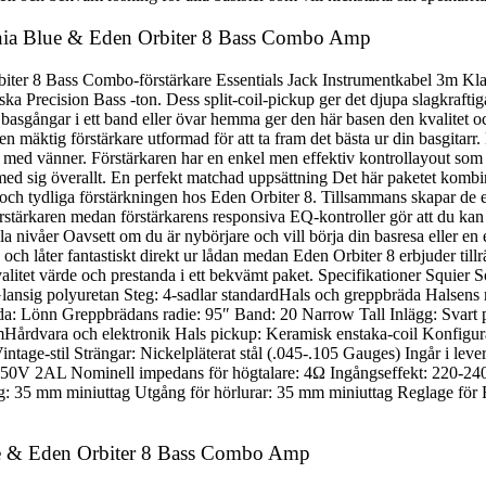
ornia Blue & Eden Orbiter 8 Bass Combo Amp
iter 8 Bass Combo-förstärkare Essentials Jack Instrumentkabel 3m Kla
iska Precision Bass -ton. Dess split-coil-pickup ger det djupa slagkrafti
sgångar i ett band eller övar hemma ger den här basen den kvalitet och kä
äktig förstärkare utformad för att ta fram det bästa ur din basgitarr. 
 vänner. Förstärkaren har en enkel men effektiv kontrollayout som gör
 med sig överallt. En perfekt matchad uppsättning Det här paketet kombiner
ch tydliga förstärkningen hos Eden Orbiter 8. Tillsammans skapar de e
förstärkaren medan förstärkarens responsiva EQ-kontroller gör att du kan 
alla nivåer Oavsett om du är nybörjare och vill börja din basresa eller en
å och låter fantastiskt direkt ur lådan medan Eden Orbiter 8 erbjuder tillr
 kvalitet värde och prestanda i ett bekvämt paket. Specifikationer Squie
lansig polyuretan Steg: 4-sadlar standardHals och greppbräda Halsens 
äda: Lönn Greppbrädans radie: 95″ Band: 20 Narrow Tall Inlägg: Svart
mHårdvara och elektronik Hals pickup: Keramisk enstaka-coil Konfigur
tage-stil Strängar: Nickelpläterat stål (.045-.105 Gauges) Ingår i le
: 250V 2AL Nominell impedans för högtalare: 4Ω Ingångseffekt: 220
: 35 mm miniuttag Utgång för hörlurar: 35 mm miniuttag Reglage fö
lue & Eden Orbiter 8 Bass Combo Amp