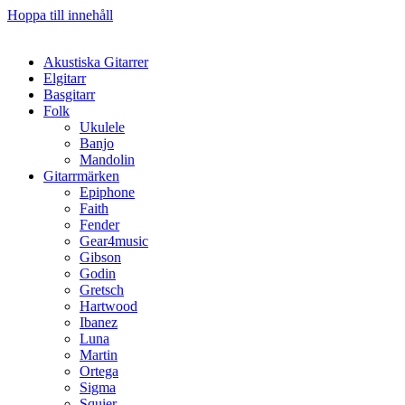
Hoppa till innehåll
Akustiska Gitarrer
Elgitarr
Basgitarr
Folk
Ukulele
Banjo
Mandolin
Gitarrmärken
Epiphone
Faith
Fender
Gear4music
Gibson
Godin
Gretsch
Hartwood
Ibanez
Luna
Martin
Ortega
Sigma
Squier