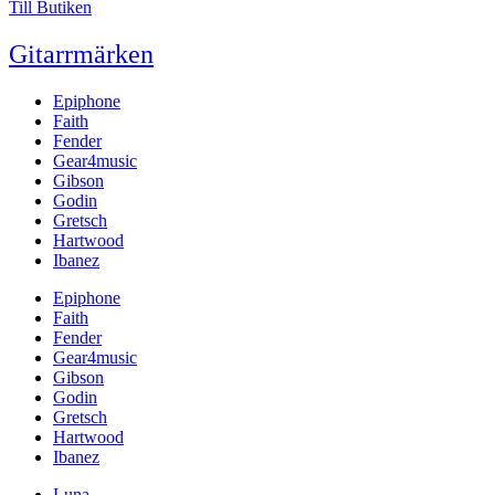
Till Butiken
Gitarrmärken
Epiphone
Faith
Fender
Gear4music
Gibson
Godin
Gretsch
Hartwood
Ibanez
Epiphone
Faith
Fender
Gear4music
Gibson
Godin
Gretsch
Hartwood
Ibanez
Luna