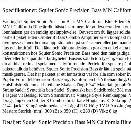
Specifikationer: Squier Sonic Precision Bass MN Calif
Vad ingår? Squier Sonic Precision Bass MN California Blue Eden Orb
MN i California Blue är ditt bästa instrument för att leverera den ikon
lönnhalsen ger en smidig spelupplevelse. Oavsett om du lägger solida ba
bärbart paket Eden Orbiter 8 Bass Combo Amplifier är en kompakt men m
övningssessioner hemma uppträdanden på små scener eller jammande med
ljus och kraftfull. Den lätta och bärbara designen gör den enkel att ta
konstruktionen hos Squier Sonic Precision Bass med den mångsidiga o
idéer eller finslipar dina färdigheter. Basens solida ton lyser igenom 
du alltid är redo att spela med självförtroende. Perfekt för spelare på 
paketet allt du behöver. Squier Sonic Precision Bass är lätt att spela p
musikgenrer. Det här paketet är ett fantastiskt val för alla som söker
Poplar Form: M Precision Bass Färg: Kalifornien blå Ytbehandling: G
Halsfinish: Sidenmatt Urethane Skalans längd: 34″ Material greppbr
SträngSadel: Syntetiskt ben Sadel: Syntetiskt ben Sadelbredd: 381 m
1-lagers vit Beslag: Krom Stämskruvar: Vintage-Style Remknappar: Vin
DragstångEden Orbiter 8 Combo-förstärkare Högtalare: 8″ Säkring
/ 1/4″ jack TS Ingångsimpedanser: Låg: 47kΩ Hög: 1MΩ Aux-ingång
Mästare Storlek (mm): 300 (B) x 350 (H) x 280 (D) Vikt: 8 kg
Detaljer: Squier Sonic Precision Bass MN California B