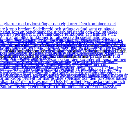
 för nyblivna basister! Denna mångsidiga uppsättning är utmärkt för
 en slät lönnhals som gör det enkelt att spela. Tillsammans med Eden
uk repetitioner och små spelningar. Tillsammans med en 635 mm
r.