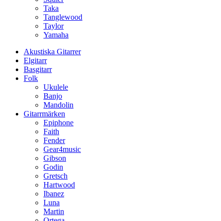
Taka
Tanglewood
Taylor
Yamaha
Akustiska Gitarrer
Elgitarr
Basgitarr
Folk
Ukulele
Banjo
Mandolin
Gitarrmärken
Epiphone
Faith
Fender
Gear4music
Gibson
Godin
Gretsch
Hartwood
Ibanez
Luna
Martin
Ortega