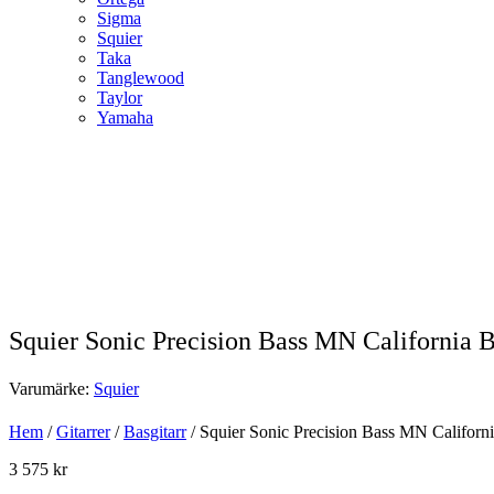
Sigma
Squier
Taka
Tanglewood
Taylor
Yamaha
Squier Sonic Precision Bass MN California
Varumärke:
Squier
Hem
/
Gitarrer
/
Basgitarr
/ Squier Sonic Precision Bass MN Califor
3 575
kr