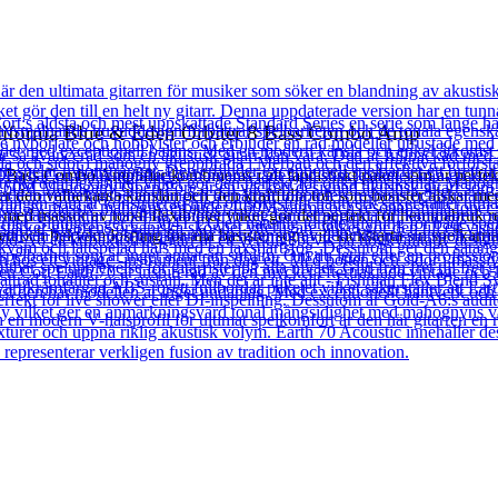
lifornia Blue & Eden Orbiter 8 Bass Combo Amp
Bass Combo Amplifier kombineras i ett fantastiskt paket som är perfekt
den välbekanta känslan och den kraftfulla ton som basister älskar med
jud med massor av tonal flexibilitet vilket gör det perfekt för hemmabr
t och bekväm lösning för alla basister som vill kickstarta sin spelkarriä