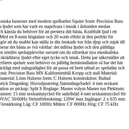
ssiska bastoner med modern spelbarhet Squier Sonic Precision Bass
ga ljudet som har varit en stapelvara i musik i årtionden medan
nsla du behöver för att prestera ditt bästa. Kraftfullt ljud i ett
Med en 8-tums högtalare och 20 watts effekt är den perfekt för
 att du snabbt kan ställa in din önskade ton från djup och mjuk till
ar det bästa av två världar: det tidlösa ljudet och den pålitliga
n sömlös spelupplevelse oavsett om du utforskar nya musikaliska
skräddarsy ljudet efter eget tycke och smak. Detta par säkerställer att
 erfaren spelare som behöver en pålitlig heminstallation så har det här
äckligt med mångsidighet för att passa ett brett utbud av spelstilar och
r Sonic Precision Bass MN Kalifornienblå Kropp och stall Material:
material: Lönn Halsens form: C Halsens konstruktion: Bultad
 prick Dragstång: Huvudjustering StämstångsSadel: 4 mm sexkant
ation av pickup: Split S Reglage: Master volym Master ton Plektrum:
veransen: 15 mm sexkantsnyckel för sadelhöjd 4 mm sexkantsnyckel för
-240VAC 50/60Hz Strömförbrukning: 120W max Ingångar: 2 x 635 mm
r Förstärkning Låg: CF 100Hz Mitten: CF 800Hz Hög: CF 75 kHz