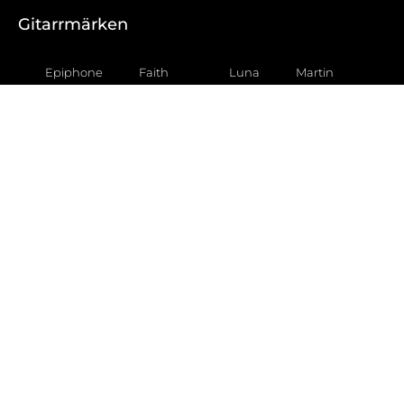
Gitarrmärken
Epiphone
Faith
Luna
Martin
Fender
Ortega
Sigma
Gear4music
Squier
Taka
Gibson
Godin
Tanglewood
Gretsch
Taylor
Yamaha
Hartwood
Ibanez
Gitarrtyper
Akustiska gitarrer
Akustiska gitarrer för barn
Akustiska gitarrer för nybörjare
Akustiska gitarrer nylonsträngade
Akustiska gitarrer stålsträngade
Klassiska akustiska gitarrer