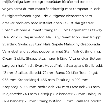
miljövänliga kompositgreppbrädan förbättrad ton och
volym samt är mer motståndskraftig mot temperatur- och
fuktighetsförändringar – de viktigaste elementen som
orsakar problem med installationen i akustiska gitarrer .
Specifikationer Allmänt Strängar: 6 För: Högerhänt Cutaway
: Nej Pickup: Nej Armstöd: Nej Färg: Svart Topp: Gran Kropp:
Svartlind Skala: 255 tum Hals: Sapele Mahogny Greppbräda:
Värmebehandlat oljat poppellaminat Stall: Valnöt Bindning:
Cream 3 skikt Skrapplatta: Ingen Inlägg: Vita prickar Botten
sarg och halsfinish: Svart Huvudfinish: Svartglans Stallbredd:
43 mm Stallsadelbredd: 72 mm Band: 20 Mått Totallängd:
985 mm Kroppslängd: 466 mm Totalt djup: 102 mm
Kroppsdjup: 102 mm Nedre del: 380 mm Övre del: 280 mm
Midjebredd: 240 mm Halsdjup (1:a bandet): 22 mm Halsdjup
(12:e bandet): 25 mm Strängavstånd: 11 mm Stallsadelbredd: