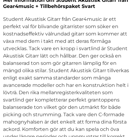
Mer information om Student Akustisk Gitarr från
Gear4music + Tillbehörspaket Svart
Student Akustisk Gitarr från Gear4music är ett
perfekt val för blivande gitarrister som söker en
kostnadseffektiv välrundad gitarr som kommer att
växa med dem i takt med att deras förmåga
utvecklas. Tack vare en kropp i svartlind är Student
Akustisk Gitarr lätt och hållbar. Den ger också en
balanserad ton som gör gitarren lämplig för en
mängd olika stilar. Student Akustisk Gitarr tillverkas
enligt exakt samma standarder som många
avancerade modeller och har en konstruktion helt i
lövträ. Den rika mellanregisterkvaliteten som
svartlind ger kompletterar perfekt grantoppens
balanserade ton vilket gör den utmärkt för både
picking och strumming. Tack vare den C-formade
mahognyhalsen är det enkelt att forma dina första
ackord. Komforten gör att du kan spela och öva
under längre perioder och uppmuntrar till korrekt