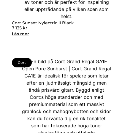
Cort Sunset Nylectric II Black
7 135
kr
Läs mer
Cort