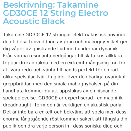
Beskrivning: Takamine
GD30CE 12 String Electro
Acoustic Black
Takamine GD30CE 12 strängar elektroakustisk använder
den tidlösa tonvedduon av gran och mahogny vilket ger
dig vågor av gnistrande ljud med underbar dynamik.
Från varma resonanta nedgångar till släta kristallklara
toppar du kan räkna med en extremt mångsidig ton för
att vara redo och vänta till hands perfekt för en rad
olika spelstilar. När du glider över den härliga ovangkol-
greppbrädan med den smala mahognyhalsen på din
handflata kommer du att uppslukas av en hisnande
spelupplevelse. GD30CE är expertiserad i en magnifik
dreadnought -form och är verkligen en akustisk pärla.
Det är inte bara enkelt och bekvämt att spela men dess
enorma långtgående röst kommer säkert att fängsla din
publik och dra varje person in i dess soniska djup och