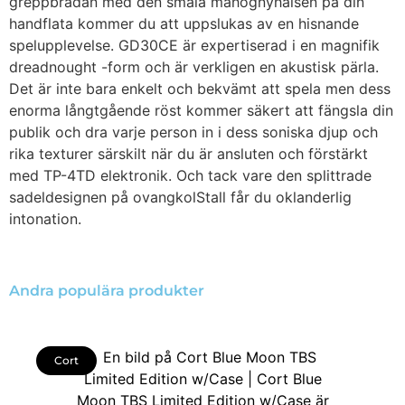
greppbrädan med den smala mahognyhalsen på din
handflata kommer du att uppslukas av en hisnande
spelupplevelse. GD30CE är expertiserad i en magnifik
dreadnought -form och är verkligen en akustisk pärla.
Det är inte bara enkelt och bekvämt att spela men dess
enorma långtgående röst kommer säkert att fängsla din
publik och dra varje person in i dess soniska djup och
rika texturer särskilt när du är ansluten och förstärkt
med TP-4TD elektronik. Och tack vare den splittrade
sadeldesignen på ovangkolStall får du oklanderlig
intonation.
Andra populära produkter
Cort