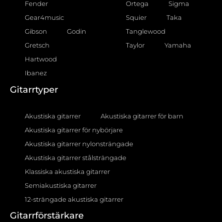
Fender
Ortega
Sigma
Gear4music
Squier
Taka
Gibson
Godin
Tanglewood
Gretsch
Taylor
Yamaha
Hartwood
Ibanez
Gitarrtyper
Akustiska gitarrer
Akustiska gitarrer för barn
Akustiska gitarrer för nybörjare
Akustiska gitarrer nylonsträngade
Akustiska gitarrer stålsträngade
Klassiska akustiska gitarrer
Semiakustiska gitarrer
12-strängade akustiska gitarrer
Gitarrförstärkare