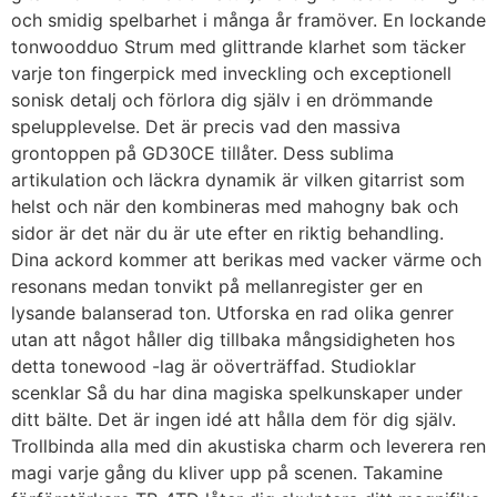
och smidig spelbarhet i många år framöver. En lockande
tonwoodduo Strum med glittrande klarhet som täcker
varje ton fingerpick med inveckling och exceptionell
sonisk detalj och förlora dig själv i en drömmande
spelupplevelse. Det är precis vad den massiva
grontoppen på GD30CE tillåter. Dess sublima
artikulation och läckra dynamik är vilken gitarrist som
helst och när den kombineras med mahogny bak och
sidor är det när du är ute efter en riktig behandling.
Dina ackord kommer att berikas med vacker värme och
resonans medan tonvikt på mellanregister ger en
lysande balanserad ton. Utforska en rad olika genrer
utan att något håller dig tillbaka mångsidigheten hos
detta tonewood -lag är oöverträffad. Studioklar
scenklar Så du har dina magiska spelkunskaper under
ditt bälte. Det är ingen idé att hålla dem för dig själv.
Trollbinda alla med din akustiska charm och leverera ren
magi varje gång du kliver upp på scenen. Takamine