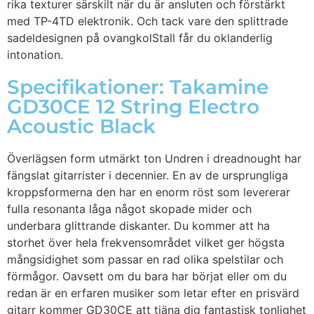
rika texturer särskilt när du är ansluten och förstärkt
med TP-4TD elektronik. Och tack vare den splittrade
sadeldesignen på ovangkolStall får du oklanderlig
intonation.
Specifikationer: Takamine
GD30CE 12 String Electro
Acoustic Black
Överlägsen form utmärkt ton Undren i dreadnought har
fängslat gitarrister i decennier. En av de ursprungliga
kroppsformerna den har en enorm röst som levererar
fulla resonanta låga något skopade mider och
underbara glittrande diskanter. Du kommer att ha
storhet över hela frekvensområdet vilket ger högsta
mångsidighet som passar en rad olika spelstilar och
förmågor. Oavsett om du bara har börjat eller om du
redan är en erfaren musiker som letar efter en prisvärd
gitarr kommer GD30CE att tjäna dig fantastisk tonlighet