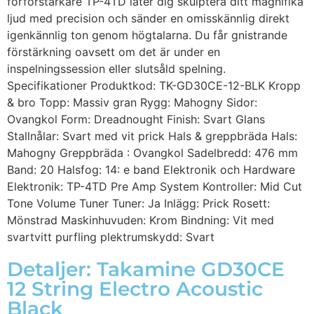
förförstärkare TP-4TD låter dig skulptera ditt magnifika
ljud med precision och sänder en omisskännlig direkt
igenkännlig ton genom högtalarna. Du får gnistrande
förstärkning oavsett om det är under en
inspelningssession eller slutsåld spelning.
Specifikationer Produktkod: TK-GD30CE-12-BLK Kropp
& bro Topp: Massiv gran Rygg: Mahogny Sidor:
Ovangkol Form: Dreadnought Finish: Svart Glans
Stallnålar: Svart med vit prick Hals & greppbräda Hals:
Mahogny Greppbräda : Ovangkol Sadelbredd: 476 mm
Band: 20 Halsfog: 14: e band Elektronik och Hardware
Elektronik: TP-4TD Pre Amp System Kontroller: Mid Cut
Tone Volume Tuner Tuner: Ja Inlägg: Prick Rosett:
Mönstrad Maskinhuvuden: Krom Bindning: Vit med
svartvitt purfling plektrumskydd: Svart
Detaljer: Takamine GD30CE
12 String Electro Acoustic
Black