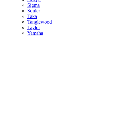
Sigma
Squier
Taka
Tanglewood
Taylor
Yamaha