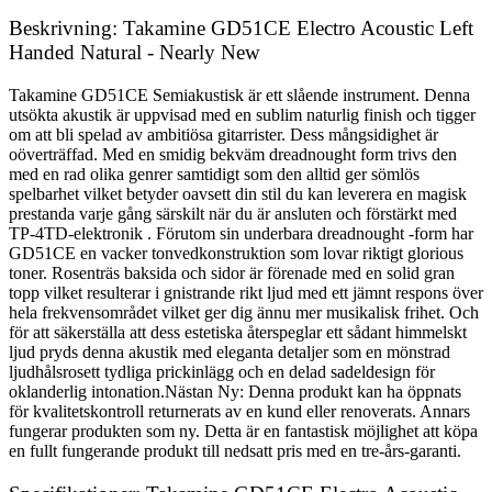
Beskrivning: Takamine GD51CE Electro Acoustic Left
Handed Natural - Nearly New
Takamine GD51CE Semiakustisk är ett slående instrument. Denna
utsökta akustik är uppvisad med en sublim naturlig finish och tigger
om att bli spelad av ambitiösa gitarrister. Dess mångsidighet är
oöverträffad. Med en smidig bekväm dreadnought form trivs den
med en rad olika genrer samtidigt som den alltid ger sömlös
spelbarhet vilket betyder oavsett din stil du kan leverera en magisk
prestanda varje gång särskilt när du är ansluten och förstärkt med
TP-4TD-elektronik . Förutom sin underbara dreadnought -form har
GD51CE en vacker tonvedkonstruktion som lovar riktigt glorious
toner. Rosenträs baksida och sidor är förenade med en solid gran
topp vilket resulterar i gnistrande rikt ljud med ett jämnt respons över
hela frekvensområdet vilket ger dig ännu mer musikalisk frihet. Och
för att säkerställa att dess estetiska återspeglar ett sådant himmelskt
ljud pryds denna akustik med eleganta detaljer som en mönstrad
ljudhålsrosett tydliga prickinlägg och en delad sadeldesign för
oklanderlig intonation.Nästan Ny: Denna produkt kan ha öppnats
för kvalitetskontroll returnerats av en kund eller renoverats. Annars
fungerar produkten som ny. Detta är en fantastisk möjlighet att köpa
en fullt fungerande produkt till nedsatt pris med en tre-års-garanti.