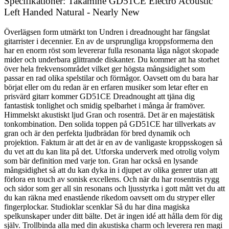
Specifikationer: Takamine GD51CE Electro Acoustic
Left Handed Natural - Nearly New
Överlägsen form utmärkt ton Undren i dreadnought har fängslat
gitarrister i decennier. En av de ursprungliga kroppsformerna den
har en enorm röst som levererar fulla resonanta låga något skopade
mider och underbara glittrande diskanter. Du kommer att ha storhet
över hela frekvensområdet vilket ger högsta mångsidighet som
passar en rad olika spelstilar och förmågor. Oavsett om du bara har
börjat eller om du redan är en erfaren musiker som letar efter en
prisvärd gitarr kommer GD51CE Dreadnought att tjäna dig
fantastisk tonlighet och smidig spelbarhet i många år framöver.
Himmelskt akustiskt ljud Gran och rosenträ. Det är en majestätisk
tonkombination. Den solida toppen på GD51CE har tillverkats av
gran och är den perfekta ljudbrädan för bred dynamik och
projektion. Faktum är att det är en av de vanligaste kroppsskogen så
du vet att du kan lita på det. Utforska underverk med otrolig volym
som bär definition med varje ton. Gran har också en lysande
mångsidighet så att du kan dyka in i djupet av olika genrer utan att
förlora en touch av sonisk excellens. Och när du har rosenträs rygg
och sidor som ger all sin resonans och ljusstyrka i gott mått vet du att
du kan räkna med enastående rikedom oavsett om du stryper eller
fingerplockar. Studioklar scenklar Så du har dina magiska
spelkunskaper under ditt bälte. Det är ingen idé att hålla dem för dig
själv. Trollbinda alla med din akustiska charm och leverera ren magi