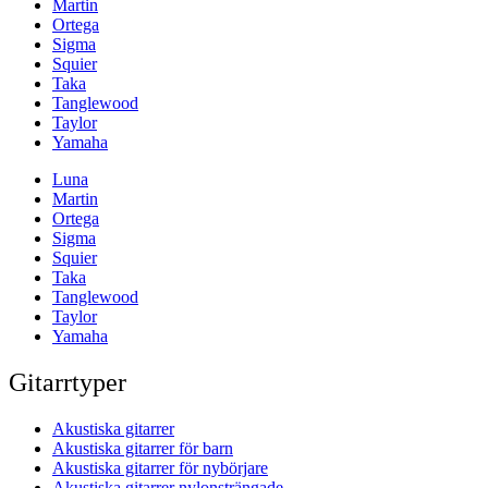
Martin
Ortega
Sigma
Squier
Taka
Tanglewood
Taylor
Yamaha
Luna
Martin
Ortega
Sigma
Squier
Taka
Tanglewood
Taylor
Yamaha
Gitarrtyper
Akustiska gitarrer
Akustiska gitarrer för barn
Akustiska gitarrer för nybörjare
Akustiska gitarrer nylonsträngade