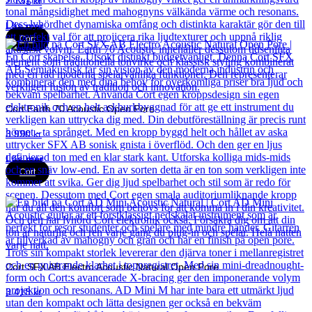
2 131
kr
Läs mer
Cort
Cort Earth 70 Acoustic Open Pore
3 990
kr
Läs mer
Cort
Cort SFX AB Electro Acoustic Natural Open Pore
3 418
kr