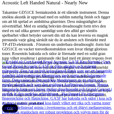
Acoustic Left Handed Natural - Nearly New
Takamine GD51CE Semiakustisk är ett slående instrument. Denna
utsökta akustik är uppvisad med en sublim naturlig finish och tigger
om att bli spelad av ambitiösa gitarrister. Dess mångsidighet är
oöverträffad. Med en smidig bekväm dreadnought form trivs den
med en rad olika genrer samtidigt som den alltid ger sömlös
spelbarhet vilket betyder oavsett din stil du kan leverera en magisk
prestanda varje gång särskilt när du är ansluten och förstärkt med
TP-4TD-elektronik . Förutom sin underbara dreadnought -form har
GD51CE en vacker tonvedkonstruktion som lovar riktigt glorious
toner. Rosenträs baksida och sidor är förenade med en solid gran
topp vilket resulterar i gnistrande rikt ljud med ett jämnt respons över
hela frekvensområdet vilket ger dig ännu mer musikalisk frihet. Och
för att säkerställa att dess estetiska återspeglar ett sådant himmelskt
ljud pryds denna akustik med eleganta detaljer som en mönstrad
ljudhålsrosett tydliga prickinlägg och en delad sadeldesign för
oklanderlig intonation.Nästan Ny: Denna produkt kan ha öppnats
för kvalitetskontroll returnerats av en kund eller renoverats. Annars
fungerar produkten som ny. Detta är en fantastisk möjlighet att köpa
en fullt fungerande produkt till nedsatt pris med en tre-års-garanti.
Andra populära produkter
Cort