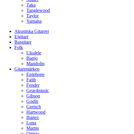
Taka
Tanglewood
Taylor
Yamaha
Akustiska Gitarrer
Elgitarr
Basgitarr
Folk
Ukulele
Banjo
Mandolin
Gitarrmärken
Epiphone
Faith
Fender
Gear4music
Gibson
Godin
Gretsch
Hartwood
Ibanez
Luna
Martin
Ortega