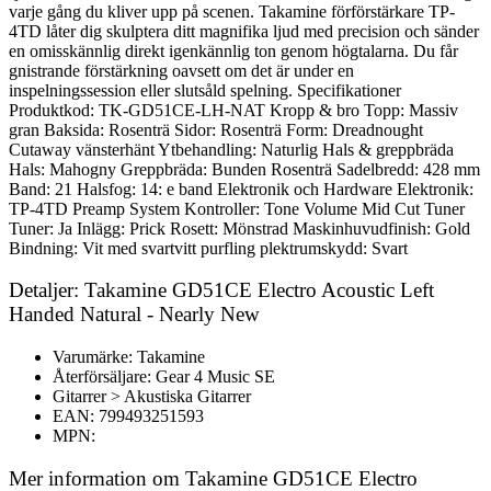
varje gång du kliver upp på scenen. Takamine förförstärkare TP-
4TD låter dig skulptera ditt magnifika ljud med precision och sänder
en omisskännlig direkt igenkännlig ton genom högtalarna. Du får
gnistrande förstärkning oavsett om det är under en
inspelningssession eller slutsåld spelning. Specifikationer
Produktkod: TK-GD51CE-LH-NAT Kropp & bro Topp: Massiv
gran Baksida: Rosenträ Sidor: Rosenträ Form: Dreadnought
Cutaway vänsterhänt Ytbehandling: Naturlig Hals & greppbräda
Hals: Mahogny Greppbräda: Bunden Rosenträ Sadelbredd: 428 mm
Band: 21 Halsfog: 14: e band Elektronik och Hardware Elektronik:
TP-4TD Preamp System Kontroller: Tone Volume Mid Cut Tuner
Tuner: Ja Inlägg: Prick Rosett: Mönstrad Maskinhuvudfinish: Gold
Bindning: Vit med svartvitt purfling plektrumskydd: Svart
Detaljer: Takamine GD51CE Electro Acoustic Left
Handed Natural - Nearly New
Varumärke: Takamine
Återförsäljare: Gear 4 Music SE
Gitarrer > Akustiska Gitarrer
EAN: 799493251593
MPN:
Mer information om Takamine GD51CE Electro