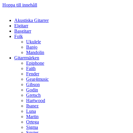
Hoppa till innehåll
Akustiska Gitarrer
Elgitarr
Basgitarr
Folk
Ukulele
Banjo
Mandolin
Gitarrmärken
Epiphone
Faith
Fender
Gear4music
Gibson
Godin
Gretsch
Hartwood
Ibanez
Luna
Martin
Ortega
Sigma
Squier