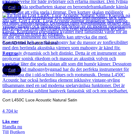
Läs mer
Cort
Cort AD Mini Acoustic Natural
2 417
kr
Läs mer
Cort
Cort L450C Luce Acoustic Natural Satin
4 704
kr
Läs mer
Handla nu
Till Butiken