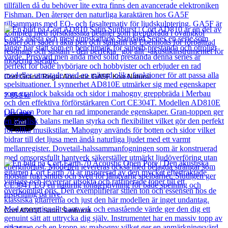
Cort Grand Regal Acoustic GA5F Koa Natural
7 850
kr
Läs mer
Cort
Cort AD810 Satin Sunburst