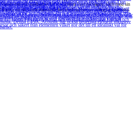
känsla ton och hållbarhet för att hantera livet på vägen. Och med sin
tforska en rik varm stansande ton med massor av behaglig resonans.