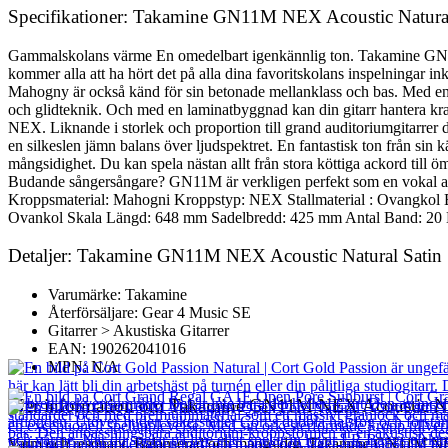
Specifikationer: Takamine GN11M NEX Acoustic Natural
Gammalskolans värme En omedelbart igenkännlig ton. Takamine GN11M
kommer alla att ha hört det på alla dina favoritskolans inspelningar i
Mahogny är också känd för sin betonade mellanklass och bas. Med en 
och glidteknik. Och med en laminatbyggnad kan din gitarr hantera k
NEX. Liknande i storlek och proportion till grand auditoriumgitarrer
en silkeslen jämn balans över ljudspektret. En fantastisk ton från sin 
mångsidighet. Du kan spela nästan allt från stora köttiga ackord till 
Budande sångersångare? GN11M är verkligen perfekt som en vokal ack
Kroppsmaterial: Mahogni Kroppstyp: NEX Stallmaterial : Ovangkol B
Ovankol Skala Längd: 648 mm Sadelbredd: 425 mm Antal Band: 20 
Detaljer: Takamine GN11M NEX Acoustic Natural Satin
Varumärke: Takamine
Återförsäljare: Gear 4 Music SE
Gitarrer > Akustiska Gitarrer
EAN: 190262041016
MPN: N/A
Mer information om Takamine GN11M NEX Acoustic Nat
Varm och resonant. Balanserad och mångsidig. Takamine GN11M NEX A