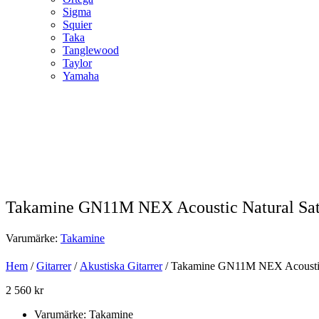
Sigma
Squier
Taka
Tanglewood
Taylor
Yamaha
Takamine GN11M NEX Acoustic Natural Sat
Varumärke:
Takamine
Hem
/
Gitarrer
/
Akustiska Gitarrer
/ Takamine GN11M NEX Acoustic 
2 560
kr
Varumärke: Takamine