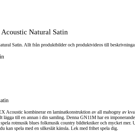
coustic Natural Satin
l Satin. Allt från produktbilder och produktvideos till beskrivningar
in
atin
coustic kombinerar en laminatkonstruktion av all mahogny av kvalit
kelt lägga till en annan i din samling. Denna GN11M har en imponerande 
pela rotmusik blues folkmusik country bildtekniker och mycket mer. U
du kan spela med en silkeslät känsla. Lek med frihet spela dig.