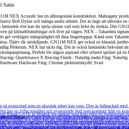
 Satin
 NEX Acoustic har en allmogonisk konstruktion. Mahogany producerar 
nklusive Bob Dylan och många andra artister. Det är dags att utforska e
fantastisk röst kan du spela nästan vad som helst du önskar. Din GN11M
raven på klimatförändringar och livet på vägen. NEX – Takamins sign
 det ger verkligen mångsidighet till dina fingertoppar. Känd som Taka
kärna. Djärv rik särskiljande. GN11M NEX ger också en klassisk jumbo-käns
ömtålig Plektrum. NEX har täckt dig. Det är också fantastiskt bekvämt at
ompanjemang. Perfekt för någon aspirant eller erfaren spelare på en
racing: Quartersawn X Bracing Finish : Naturlig matta Färg: Naturli
Hardware Hardware Färg: Chrome plektrumskydd: Svart
ural Satin
coustic kombinerar en laminatkonstruktion av all mahogny av kvalit