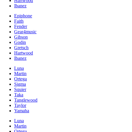
Hartwood
Ibanez
Epiphone
Faith
Fender
Gear4music
Gibson
Godin
Gretsch
Hartwood
Ibanez
Luna
Martin
Ortega
Sigma
Squier
Taka
Tanglewood
Taylor
Yamaha
Luna
Martin
Ortega