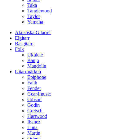
Taka
Tanglewood
Taylor
Yamaha
Akustiska Gitarrer
Elgitarr
Basgitarr
Folk
Ukulele
Banjo
Mandolin
Gitarrmärken
Epiphone
Faith
Fender
Gear4music
Gibson
Godin
Gretsch
Hartwood
Ibanez
Luna
Martin
Ortega