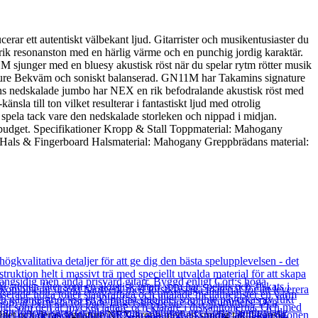
ett autentiskt välbekant ljud. Gitarrister och musikentusiaster du
n rik resonanston med en härlig värme och en punchig jordig karaktär.
 sjunger med en bluesy akustisk röst när du spelar rytm rötter musik
ature Bekväm och soniskt balanserad. GN11M har Takamins signature
mins nedskalade jumbo har NEX en rik befodralande akustisk röst med
la till ton vilket resulterar i fantastiskt ljud med otrolig
t spela tack vare den nedskalade storleken och nippad i midjan.
 budget. Specifikationer Kropp & Stall Toppmaterial: Mahogany
g Hals & Fingerboard Halsmaterial: Mahogany Greppbrädans material:
et och deras signature NEX-kropp med en smidig taktil känsla.