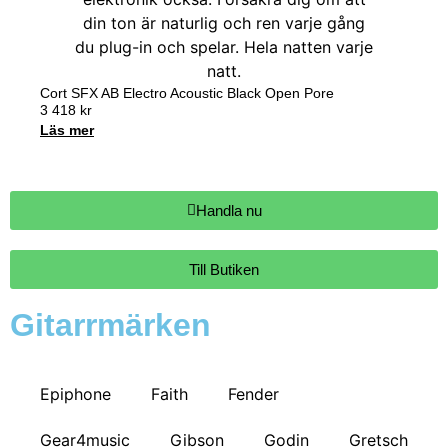
Cort SFX AB Electro Acoustic Black Open Pore
3 418
kr
Läs mer
Handla nu
Till Butiken
Gitarrmärken
Epiphone
Faith
Fender
Gear4music
Gibson
Godin
Gretsch