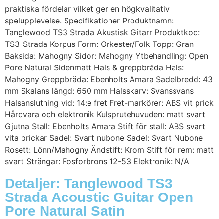
praktiska fördelar vilket ger en högkvalitativ
spelupplevelse. Specifikationer Produktnamn:
Tanglewood TS3 Strada Akustisk Gitarr Produktkod:
TS3-Strada Korpus Form: Orkester/Folk Topp: Gran
Baksida: Mahogny Sidor: Mahogny Ytbehandling: Open
Pore Natural Sidenmatt Hals & greppbräda Hals:
Mahogny Greppbräda: Ebenholts Amara Sadelbredd: 43
mm Skalans längd: 650 mm Halsskarv: Svanssvans
Halsanslutning vid: 14:e fret Fret-markörer: ABS vit prick
Hårdvara och elektronik Kulsprutehuvuden: matt svart
Gjutna Stall: Ebenholts Amara Stift för stall: ABS svart
vita prickar Sadel: Svart nubone Sadel: Svart Nubone
Rosett: Lönn/Mahogny Ändstift: Krom Stift för rem: matt
svart Strängar: Fosforbrons 12-53 Elektronik: N/A
Detaljer: Tanglewood TS3
Strada Acoustic Guitar Open
Pore Natural Satin