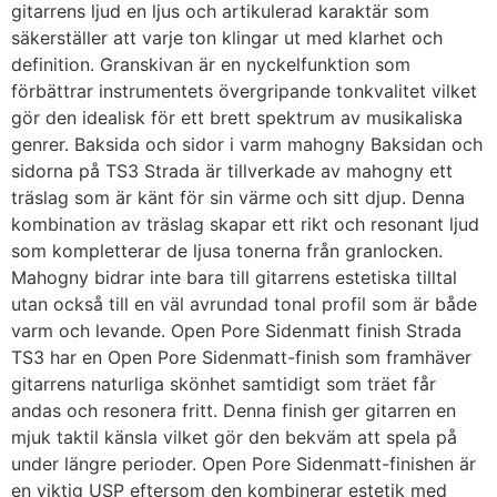
gitarrens ljud en ljus och artikulerad karaktär som
säkerställer att varje ton klingar ut med klarhet och
definition. Granskivan är en nyckelfunktion som
förbättrar instrumentets övergripande tonkvalitet vilket
gör den idealisk för ett brett spektrum av musikaliska
genrer. Baksida och sidor i varm mahogny Baksidan och
sidorna på TS3 Strada är tillverkade av mahogny ett
träslag som är känt för sin värme och sitt djup. Denna
kombination av träslag skapar ett rikt och resonant ljud
som kompletterar de ljusa tonerna från granlocken.
Mahogny bidrar inte bara till gitarrens estetiska tilltal
utan också till en väl avrundad tonal profil som är både
varm och levande. Open Pore Sidenmatt finish Strada
TS3 har en Open Pore Sidenmatt-finish som framhäver
gitarrens naturliga skönhet samtidigt som träet får
andas och resonera fritt. Denna finish ger gitarren en
mjuk taktil känsla vilket gör den bekväm att spela på
under längre perioder. Open Pore Sidenmatt-finishen är
en viktig USP eftersom den kombinerar estetik med