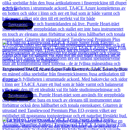
4 275
kr
Läs mer
Tanglewood
Tanglewood TA4CE Azure Super Folk Electro Acoustic Serenity Blue
4 275
kr
Läs mer
Tanglewood