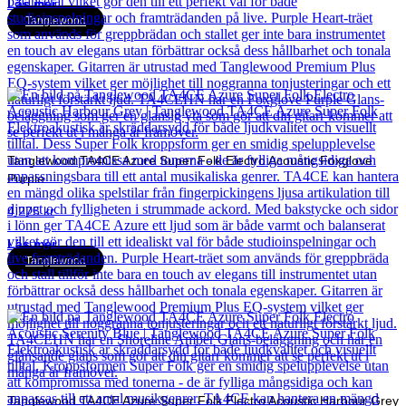
Läs mer
Tanglewood
Tanglewood TA4CE Azure Super Folk Electro Acoustic Foxglove
Purple
4 275
kr
Läs mer
Tanglewood
Tanglewood TA4CE Azure Super Folk Electro Acoustic Harbour Grey