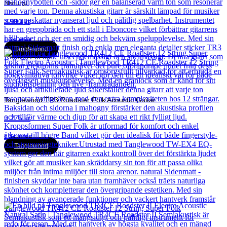
Natural
3 990
kr
Läs mer
Tanglewood
Tanglewood TR3 Roadster Folk Acoustic Guitar
3 275
kr
Läs mer
Tanglewood