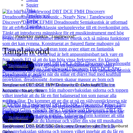
Squier
Taka
Tanglewood
Taylor
Yamaha
Hem
/ Produkter märkta ”Tanglewood”
Tanglewood
Tanglewood
Tanglewood DBT DCE FMH Discovery Dreadnought Electro
Acoustic - Nearly New
3 275
kr
Läs mer
Tanglewood
Tanglewood DBT-DCE-SBG Discovery Dreadnought Thru Sunburst
Gloss