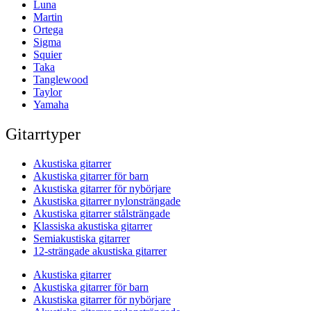
Luna
Martin
Ortega
Sigma
Squier
Taka
Tanglewood
Taylor
Yamaha
Gitarrtyper
Akustiska gitarrer
Akustiska gitarrer för barn
Akustiska gitarrer för nybörjare
Akustiska gitarrer nylonsträngade
Akustiska gitarrer stålsträngade
Klassiska akustiska gitarrer
Semiakustiska gitarrer
12-strängade akustiska gitarrer
Akustiska gitarrer
Akustiska gitarrer för barn
Akustiska gitarrer för nybörjare