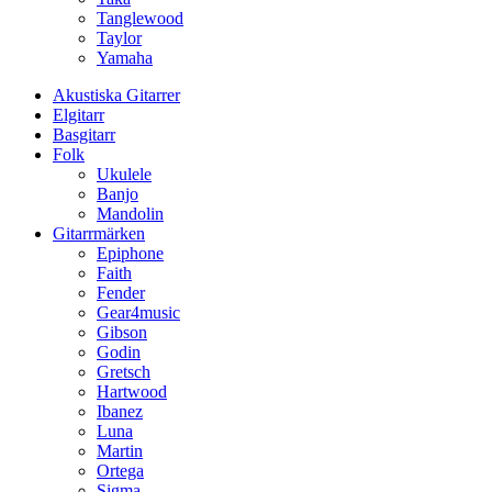
Tanglewood
Taylor
Yamaha
Akustiska Gitarrer
Elgitarr
Basgitarr
Folk
Ukulele
Banjo
Mandolin
Gitarrmärken
Epiphone
Faith
Fender
Gear4music
Gibson
Godin
Gretsch
Hartwood
Ibanez
Luna
Martin
Ortega
Sigma