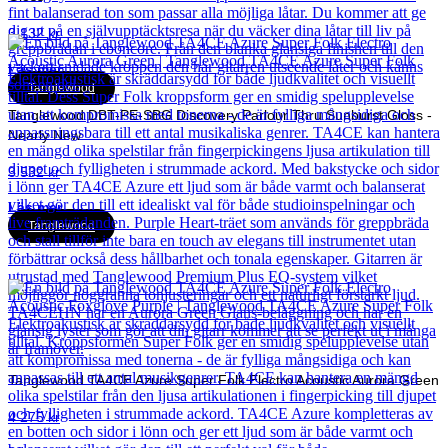
3 132
kr
Läs mer
Tanglewood
Tanglewood DBT-PE-SBG Discovery Parlour Thru Sunburst Gloss -
Nearly New
3 532
kr
Läs mer
Tanglewood
Tanglewood TA4CE Azure Super Folk Electro Acoustic Aurora Green
4 275
kr