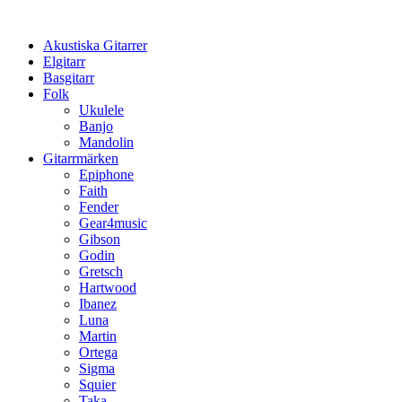
Hoppa
till
Akustiska Gitarrer
innehåll
Elgitarr
Basgitarr
Folk
Ukulele
Banjo
Mandolin
Gitarrmärken
Epiphone
Faith
Fender
Gear4music
Gibson
Godin
Gretsch
Hartwood
Ibanez
Luna
Martin
Ortega
Sigma
Squier
Taka