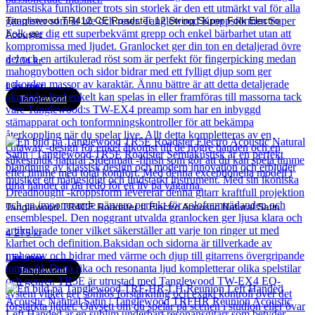
Tanglewood TR412 CE Roadster 12 String Super Folk Electro
Acoustic
4 704
kr
Läs mer
Tanglewood
Tanglewood TR4CE Roadster II Electro Acoustic Natural Satin
4 275
kr
Läs mer
Tanglewood