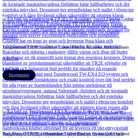
Tanglewood TR2E Roadster Travel Electro Acoustic Natural Satin
3 847
kr
Läs mer
Tanglewood
Tanglewood TR2ELH Roadster Travel Electro Guitar Left Handed