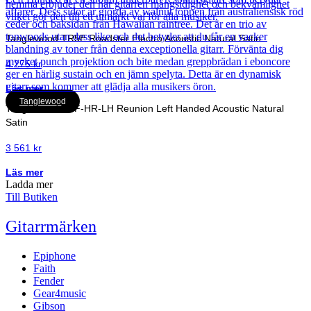
Tanglewood TR5E Roadster Electro Acoustic Natural Satin
4 275
kr
Läs mer
Tanglewood
Tanglewood TRF-HR-LH Reunion Left Handed Acoustic Natural
Satin
3 561
kr
Läs mer
Ladda mer
Till Butiken
Gitarrmärken
Epiphone
Faith
Fender
Gear4music
Gibson