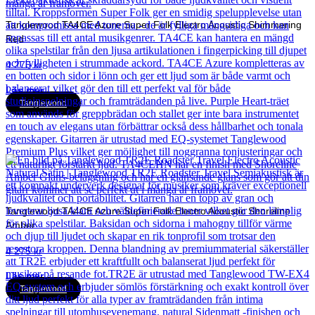
Tanglewood TA4CE Azure Super Folk Electro Acoustic Shimmering
Red
4 275
kr
Läs mer
Tanglewood
Tanglewood TA4CE Azure Super Folk Electro Acoustic Shoreline
Amber
4 275
kr
Läs mer
Tanglewood