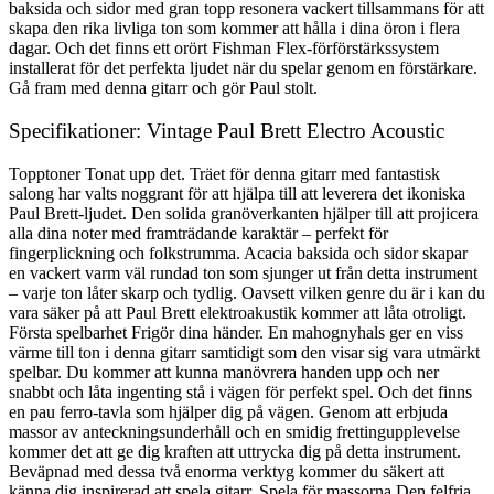
baksida och sidor med gran topp resonera vackert tillsammans för att
skapa den rika livliga ton som kommer att hålla i dina öron i flera
dagar. Och det finns ett orört Fishman Flex-förförstärkssystem
installerat för det perfekta ljudet när du spelar genom en förstärkare.
Gå fram med denna gitarr och gör Paul stolt.
Specifikationer: Vintage Paul Brett Electro Acoustic
Topptoner Tonat upp det. Träet för denna gitarr med fantastisk
salong har valts noggrant för att hjälpa till att leverera det ikoniska
Paul Brett-ljudet. Den solida granöverkanten hjälper till att projicera
alla dina noter med framträdande karaktär – perfekt för
fingerplickning och folkstrumma. Acacia baksida och sidor skapar
en vackert varm väl rundad ton som sjunger ut från detta instrument
– varje ton låter skarp och tydlig. Oavsett vilken genre du är i kan du
vara säker på att Paul Brett elektroakustik kommer att låta otroligt.
Första spelbarhet Frigör dina händer. En mahognyhals ger en viss
värme till ton i denna gitarr samtidigt som den visar sig vara utmärkt
spelbar. Du kommer att kunna manövrera handen upp och ner
snabbt och låta ingenting stå i vägen för perfekt spel. Och det finns
en pau ferro-tavla som hjälper dig på vägen. Genom att erbjuda
massor av anteckningsunderhåll och en smidig frettingupplevelse
kommer det att ge dig kraften att uttrycka dig på detta instrument.
Beväpnad med dessa två enorma verktyg kommer du säkert att
känna dig inspirerad att spela gitarr. Spela för massorna Den felfria