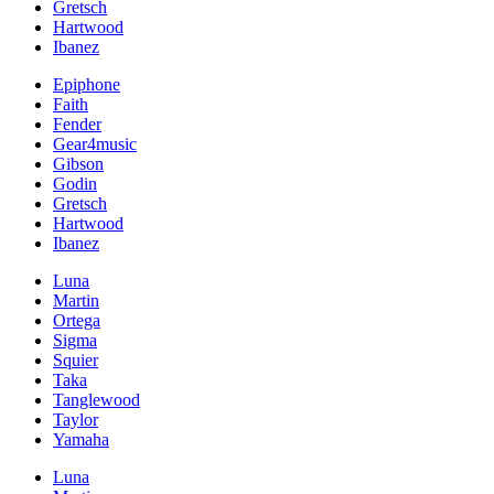
Gretsch
Hartwood
Ibanez
Epiphone
Faith
Fender
Gear4music
Gibson
Godin
Gretsch
Hartwood
Ibanez
Luna
Martin
Ortega
Sigma
Squier
Taka
Tanglewood
Taylor
Yamaha
Luna