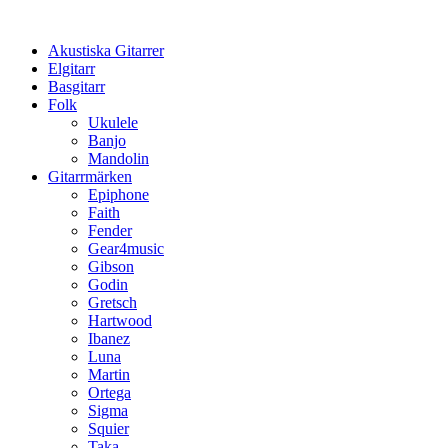
Hoppa
till
Akustiska Gitarrer
innehåll
Elgitarr
Basgitarr
Folk
Ukulele
Banjo
Mandolin
Gitarrmärken
Epiphone
Faith
Fender
Gear4music
Gibson
Godin
Gretsch
Hartwood
Ibanez
Luna
Martin
Ortega
Sigma
Squier
Taka