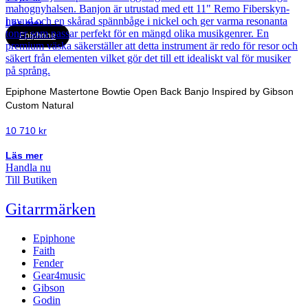
Läs mer
Epiphone
Epiphone Mastertone Bowtie Open Back Banjo Inspired by Gibson
Custom Natural
10 710
kr
Läs mer
Handla nu
Till Butiken
Gitarrmärken
Epiphone
Faith
Fender
Gear4music
Gibson
Godin