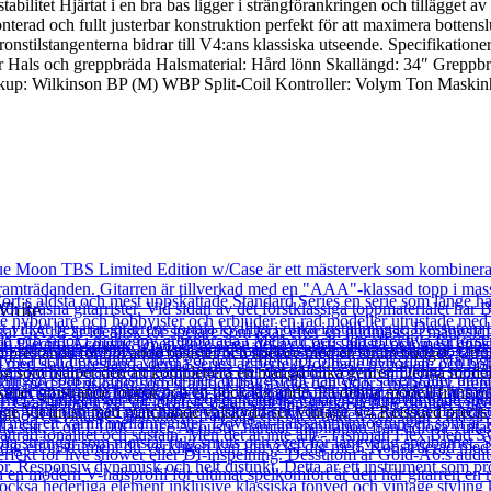
tabilitet Hjärtat i en bra bas ligger i strängförankringen och tillägget av
smonterad och fullt justerbar konstruktion perfekt för att maximera bo
öronstilstangenterna bidrar till V4:ans klassiska utseende. Specifikati
rbar Hals och greppbräda Halsmaterial: Hård lönn Skallängd: 34″ Grepp
ickup: Wilkinson BP (M) WBP Split-Coil Kontroller: Volym Ton Mask
White
prestanda för blivande basister och spelare med en stram budget. Utru
 som hjälper den att komplettera en mängd olika genrer. Denna modell 
nskaper gnistrande toppar och en tjock låg ände. På denna modell finns 
ntage Vit finish med matchande valskydd ser Vintage V4 Reissued precis l