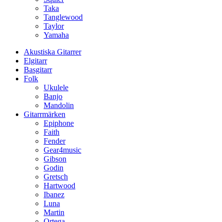
Taka
Tanglewood
Taylor
Yamaha
Akustiska Gitarrer
Elgitarr
Basgitarr
Folk
Ukulele
Banjo
Mandolin
Gitarrmärken
Epiphone
Faith
Fender
Gear4music
Gibson
Godin
Gretsch
Hartwood
Ibanez
Luna
Martin
Ortega