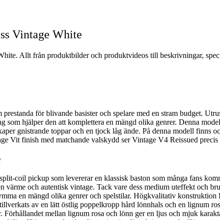
ss Vintage White
te. Allt från produktbilder och produktvideos till beskrivningar, spec
prestanda för blivande basister och spelare med en stram budget. Utru
 som hjälper den att komplettera en mängd olika genrer. Denna modell 
nskaper gnistrande toppar och en tjock låg ände. På denna modell finns 
ntage Vit finish med matchande valskydd ser Vintage V4 Reissued precis l
e
plit-coil pickup som levererar en klassisk baston som många fans ko
en värme och autentisk vintage. Tack vare dess medium uteffekt och br
rymma en mängd olika genrer och spelstilar. Högkvalitativ konstruktion F
illverkats av en lätt östlig poppelkropp hård lönnhals och en lignum r
. Förhållandet mellan lignum rosa och lönn ger en ljus och mjuk karaktä