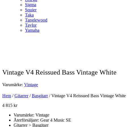
Sigma
Squier
Taka
Tanglewood
Taylor
Yamaha
Vintage V4 Reissued Bass Vintage White
Varumärke:
Vintage
Hem
/
Gitarrer
/
Basgitarr
/ Vintage V4 Reissued Bass Vintage White 
4 815
kr
Varumärke: Vintage
Återförsäljare: Gear 4 Music SE
Gitarrer > Basgitarr