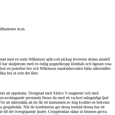
ifikationer m.m.
stad med en enda Wilkinson split-coil pickup levererar denna modell
har skulpterats med en östlig poppelkropp lönnhals och lignum rosa
också en justerbar bro och Wilkinson maskinhuvuden båda säkerställer
ika bra ut som det låter.
mmer att uppskatta. Designad med Alnico V-magneter och med
um-avstängande prestanda förses du med ett vackert mångsidigt ljud
ör att säkerställa att du får ett instrument av hög kvalitet en bekväm
osa greppbräda. När de kombineras ger dessa tonträd denna bas ett
r till det övergripande ljudet. Greppbrädan slätar ut lönnens grova