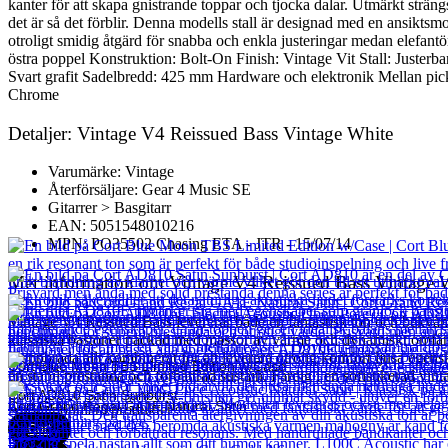
kanter för att skapa gnistrande toppar och tjocka dalar. Utmärkt strängs
det är så det förblir. Denna modells stall är designad med en ansikt
otroligt smidig åtgärd för snabba och enkla justeringar medan elefant
östra poppel Konstruktion: Bolt-On Finish: Vintage Vit Stall: Juste
Svart grafit Sadelbredd: 425 mm Hardware och elektronik Mellan p
Chrome
Detaljer: Vintage V4 Reissued Bass Vintage White
Varumärke: Vintage
Återförsäljare: Gear 4 Music SE
Gitarrer > Basgitarr
EAN: 5051548010216
MPN: PO35502 Chasing ETA - JTR - 15/07/14
Mer information om Vintage V4 Reissued Bass Vintage 
Vintage V4 Ressued Bass levererar både en fantastisk ton och bekväm 
klassiska bastoner packad med massor av värme och dynamiskt omfång
greppbräda allt kombinerat för att leverera otrolig komfort ljusa ege
Cort Blue Moon TBS Limited Edition w/Case
en stabil prestanda och förbättrad sustain. Färdig i en sofistikerad vi
Cort AD810 Satin Sunburst
21 435
kr
Cort Grand Regal GA1E Natural Satin
Andra populära produkter
Cort
2 131
kr
Läs mer
3 832
kr