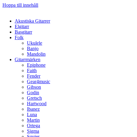
Hoppa till innehåll
Akustiska Gitarrer
Elgitarr
Basgitarr
Folk
Ukulele
Banjo
Mandolin
Gitarrmärken
Epiphone
Faith
Fender
Gear4music
Gibson
Godin
Gretsch
Hartwood
Ibanez
Luna
Martin
Ortega
Sigma
Squier