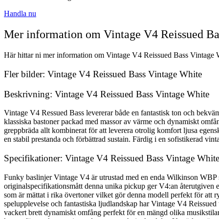
Handla nu
Mer information om Vintage V4 Reissued Ba
Här hittar ni mer information om Vintage V4 Reissued Bass Vintage Whi
Fler bilder: Vintage V4 Reissued Bass Vintage White
Beskrivning: Vintage V4 Reissued Bass Vintage White
Vintage V4 Ressued Bass levererar både en fantastisk ton och bekväm 
klassiska bastoner packad med massor av värme och dynamiskt omfång
greppbräda allt kombinerat för att leverera otrolig komfort ljusa ege
en stabil prestanda och förbättrad sustain. Färdig i en sofistikerad vi
Specifikationer: Vintage V4 Reissued Bass Vintage Whit
Funky baslinjer Vintage V4 är utrustad med en enda Wilkinson WBP s
originalspecifikationsmått denna unika pickup ger V4:an återutgiven 
som är mättat i rika övertoner vilket gör denna modell perfekt för att 
spelupplevelse och fantastiska ljudlandskap har Vintage V4 Reissued t
vackert brett dynamiskt omfång perfekt för en mängd olika musikstilar