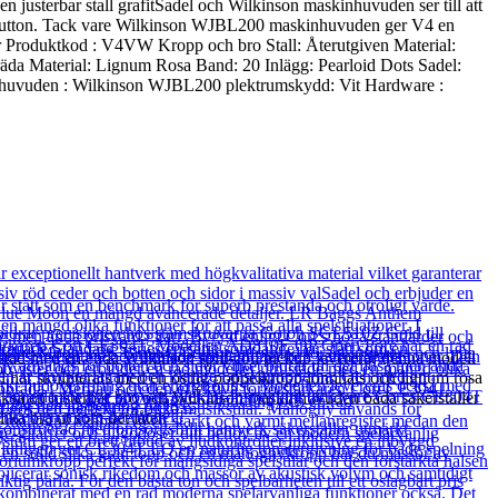
 en justerbar stall grafitSadel och Wilkinson maskinhuvuden ser till att
ttenslutton. Tack vare Wilkinson WJBL200 maskinhuvuden ger V4 en
oner Produktkod : V4VW Kropp och bro Stall: Återutgiven Material:
bräda Material: Lignum Rosa Band: 20 Inlägg: Pearloid Dots Sadel:
inhuvuden : Wilkinson WJBL200 plektrumskydd: Vit Hardware :
stad med en enda Wilkinson split-coil pickup levererar denna modell
har skulpterats med en östlig poppelkropp lönnhals och lignum rosa
också en justerbar bro och Wilkinson maskinhuvuden båda säkerställer
ika bra ut som det låter.