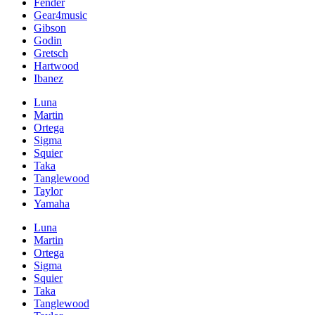
Fender
Gear4music
Gibson
Godin
Gretsch
Hartwood
Ibanez
Luna
Martin
Ortega
Sigma
Squier
Taka
Tanglewood
Taylor
Yamaha
Luna
Martin
Ortega
Sigma
Squier
Taka
Tanglewood