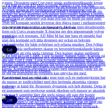
Cort SFX AB Electro Acoustic Natural Open Pore
3 418
kr
Läs mer
Cort
Cort AD Mini Acoustic Natural
2 417
kr
Läs mer
Cort