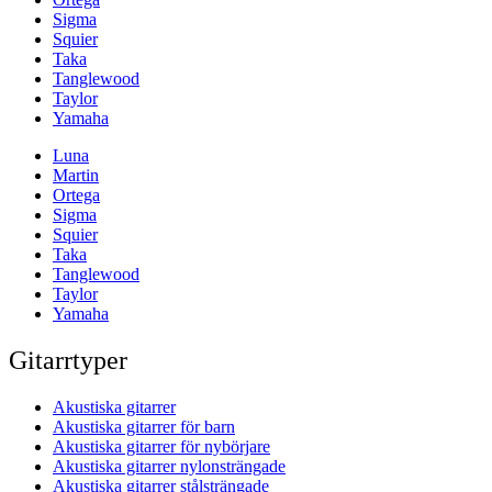
Sigma
Squier
Taka
Tanglewood
Taylor
Yamaha
Luna
Martin
Ortega
Sigma
Squier
Taka
Tanglewood
Taylor
Yamaha
Gitarrtyper
Akustiska gitarrer
Akustiska gitarrer för barn
Akustiska gitarrer för nybörjare
Akustiska gitarrer nylonsträngade
Akustiska gitarrer stålsträngade