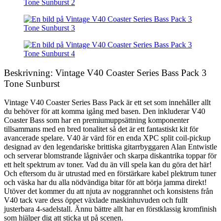
Beskrivning: Vintage V40 Coaster Series Bass Pack 3
Tone Sunburst
Vintage V40 Coaster Series Bass Pack är ett set som innehåller allt
du behöver för att komma igång med basen. Den inkluderar V40
Coaster Bass som har en premiumuppsättning komponenter
tillsammans med en bred tonalitet så det är ett fantastiskt kit för
avancerade spelare. V40 är värd för en enda XPC split coil-pickup
designad av den legendariske brittiska gitarrbyggaren Alan Entwistle
och serverar blomstrande lågnivåer och skarpa diskantrika toppar för
ett helt spektrum av toner. Vad du än vill spela kan du göra det här!
Och eftersom du är utrustad med en förstärkare kabel plektrum tuner
och väska har du alla nödvändiga bitar för att börja jamma direkt!
Utöver det kommer du att njuta av noggrannhet och konsistens från
V40 tack vare dess öppet växlade maskinhuvuden och fullt
justerbara 4-sadelstall. Ännu bättre allt har en förstklassig kromfinish
som hjälper dig att sticka ut på scenen.