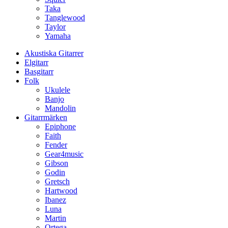
Taka
Tanglewood
Taylor
Yamaha
Akustiska Gitarrer
Elgitarr
Basgitarr
Folk
Ukulele
Banjo
Mandolin
Gitarrmärken
Epiphone
Faith
Fender
Gear4music
Gibson
Godin
Gretsch
Hartwood
Ibanez
Luna
Martin
Ortega