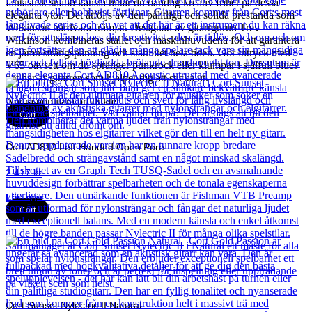
fantastisk snabb känsla hittar du oändlig kreativ frihet på dessa
eleganta ytor. Det åtföljs av den pålitliga och solida prestanda som
Wilkinson hårdvara främjar. Designad av gitarrgurun Trev
Wilkinson kombineras stallet och maskinhuvudena för att garantera
en jämn strängspänning och stabilitet hela tiden. Gör intryck med
V65 oavsett om du spränger punkrock eller klumpar i själfull blues
det här är gitarren som hjälper dig att sticka ut.
Andra populära produkter
Cort
Cort AD810 Left Handed Open Pore
2 417
kr
Läs mer
Cort
Cort Sunset Nylectric II Natural