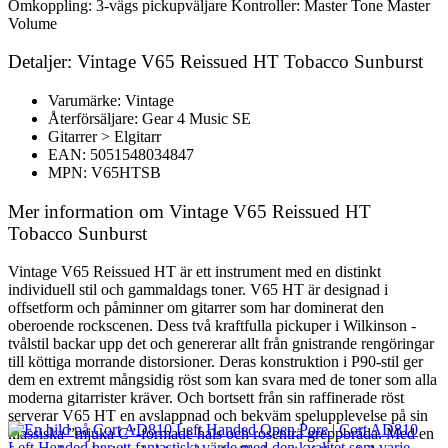
Omkoppling: 3-vägs pickupväljare Kontroller: Master Tone Master
Volume
Detaljer: Vintage V65 Reissued HT Tobacco Sunburst
Varumärke: Vintage
Återförsäljare: Gear 4 Music SE
Gitarrer > Elgitarr
EAN: 5051548034847
MPN: V65HTSB
Mer information om Vintage V65 Reissued HT
Tobacco Sunburst
Vintage V65 Reissued HT är ett instrument med en distinkt
individuell stil och gammaldags toner. V65 HT är designad i
offsetform och påminner om gitarrer som har dominerat den
oberoende rockscenen. Dess två kraftfulla pickuper i Wilkinson -
tvålstil backar upp det och genererar allt från gnistrande rengöringar
till köttiga morrande distorsioner. Deras konstruktion i P90-stil ger
dem en extremt mångsidig röst som kan svara med de toner som alla
moderna gitarrister kräver. Och bortsett från sin raffinerade röst
serverar V65 HT en avslappnad och bekväm spelupplevelse på sin
klassiska ”mjuka C”-formade hals och rosenträ greppbräda. Med en