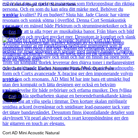
Cort Grand Regal GA1E Natural Satin
3 832
kr
Läs mer
Cort
Cort Jade Classic Electro Acoustic Pastel Pink Open Pore
3 132
kr
Läs mer
Cort
Cort AD Mini Acoustic Natural