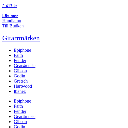
2 417
kr
Läs mer
Handla nu
Till Butiken
Gitarrmärken
Epiphone
Faith
Fender
Gear4music
Gibson
Godin
Gretsch
Hartwood
Ibanez
Epiphone
Faith
Fender
Gear4music
Gibson
Godin