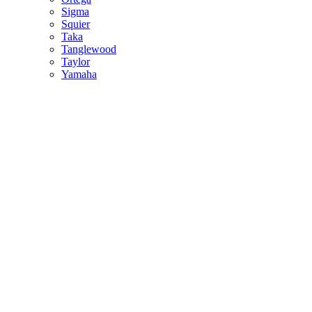
Sigma
Squier
Taka
Tanglewood
Taylor
Yamaha