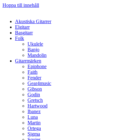
Hoppa till innehåll
Akustiska Gitarrer
Elgitarr
Basgitarr
Folk
Ukulele
Banjo
Mandolin
Gitarrmärken
Epiphone
Faith
Fender
Gear4music
Gibson
Godin
Gretsch
Hartwood
Ibanez
Luna
Martin
Ortega
Sigma
Squier