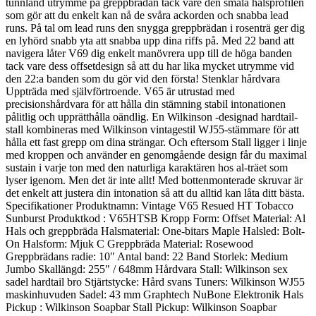
tunnland utrymme på greppbrädan tack vare den smala halsprofilen
som gör att du enkelt kan nå de svåra ackorden och snabba lead
runs. På tal om lead runs den snygga greppbrädan i rosenträ ger dig
en lyhörd snabb yta att snabba upp dina riffs på. Med 22 band att
navigera låter V69 dig enkelt manövrera upp till de höga banden
tack vare dess offsetdesign så att du har lika mycket utrymme vid
den 22:a banden som du gör vid den första! Stenklar hårdvara
Uppträda med självförtroende. V65 är utrustad med
precisionshårdvara för att hålla din stämning stabil intonationen
pålitlig och upprätthålla oändlig. En Wilkinson -designad hardtail-
stall kombineras med Wilkinson vintagestil WJ55-stämmare för att
hålla ett fast grepp om dina strängar. Och eftersom Stall ligger i linje
med kroppen och använder en genomgående design får du maximal
sustain i varje ton med den naturliga karaktären hos al-träet som
lyser igenom. Men det är inte allt! Med bottenmonterade skruvar är
det enkelt att justera din intonation så att du alltid kan låta ditt bästa.
Specifikationer Produktnamn: Vintage V65 Resued HT Tobacco
Sunburst Produktkod : V65HTSB Kropp Form: Offset Material: Al
Hals och greppbräda Halsmaterial: One-bitars Maple Halsled: Bolt-
On Halsform: Mjuk C Greppbräda Material: Rosewood
Greppbrädans radie: 10″ Antal band: 22 Band Storlek: Medium
Jumbo Skallängd: 255″ / 648mm Hårdvara Stall: Wilkinson sex
sadel hardtail bro Stjärtstycke: Hård svans Tuners: Wilkinson WJ55
maskinhuvuden Sadel: 43 mm Graphtech NuBone Elektronik Hals
Pickup : Wilkinson Soapbar Stall Pickup: Wilkinson Soapbar