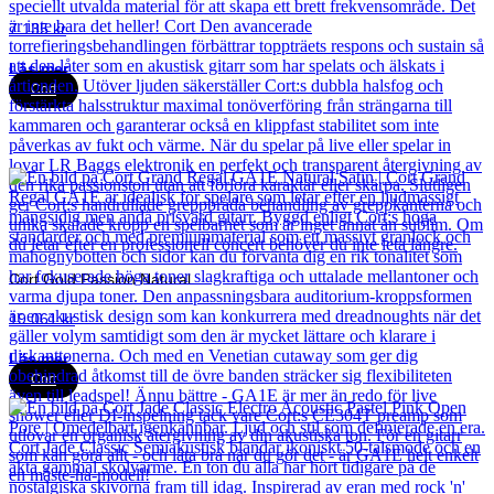
7 135
kr
Läs mer
Cort
Cort Gold Passion Natural
19 061
kr
Läs mer
Cort