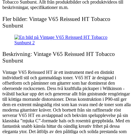
Tobacco Sunburst. Allt från produktbilder och produktvideos till
beskrivningar, specifikationer m.m.
Fler bilder: Vintage V65 Reissued HT Tobacco
Sunburst
Beskrivning: Vintage V65 Reissued HT Tobacco
Sunburst
Vintage V65 Reissued HT är ett instrument med en distinkt
individuell stil och gammaldags toner. V65 HT är designad i
offsetform och påminner om gitarrer som har dominerat den
oberoende rockscenen. Dess två kraftfulla pickuper i Wilkinson -
tvålstil backar upp det och genererar allt från gnistrande rengöringar
till köttiga morrande distorsioner. Deras konstruktion i P90-stil ger
dem en extremt mångsidig röst som kan svara med de toner som alla
moderna gitarrister kräver. Och bortsett från sin raffinerade röst
serverar V65 HT en avslappnad och bekväm spelupplevelse på sin
klassiska ”mjuka C”-formade hals och rosenträ greppbräda. Med en
fantastisk snabb känsla hittar du oändlig kreativ frihet på dessa
eleganta ytor. Det åtföljs av den pålitliga och solida prestanda som