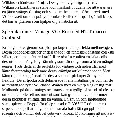
Wilkinson hårdvara främjar. Designad av gitarrgurun Trev
Wilkinson kombineras stallet och maskinhuvudena för att garantera
en jämn strängspänning och stabilitet hela tiden. Gör intryck med
V65 oavsett om du spränger punkrock eller klumpar i själfull blues
det här är gitarren som hjälper dig att sticka ut.
Specifikationer: Vintage V65 Reissued HT Tobacco
Sunburst
Krämiga toner genom soapbar pickuper Den perfekta mellanvägen.
Dessa soapbar-pickuper är designade i en fantastisk enstaka coil -stil
vilket ger dem en fetare kraftfullare röst än vanliga enstaka coils
dessutom en mångsidig stämning som låter dig komma åt en mängd
genrer. Trots detta är de perfekta för vintage och indiestilar med
lägre förstärkning tack vare deras krämiga artikulerade toner. Men
känn dig inte begränsad för dessa soapbar pickuper är mycket
flexibla! De är tjocka och definierade i rena inställningar och när de
är förvrängda ryter Wilkinson -tvålen med en skarp slagkraftig röst.
Mullrande på drop tunings och transparent tydlig på standard cleans
om du letar efter ett instrument som kan göra lite av allt kommer
dessa pickuper att sätta dig på vägen. En snygg och inbjudande
spelupplevelse Byggd för obegränsad riff. V65 HT erbjuder en
supersnabb spelbarhet genom sin smala hals släta greppbräda i
rosenträ och kontur dubbel cutaway -kropp. Du kommer att njuta av