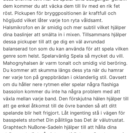
dem kommer du att väcka dem till liv med en rik fet
röst. Pickupen för bryggpositionen är kraftfull och
högljudd vilket låter varje ton ryta våldsamt.
Halsmikrofon en är smidig och mer subtil vilket hjälper
dina baslinjer att smälta in i mixen. Tillsammans hjälper
dessa pickuper till att ge dig en väl avrundad
balanserad ton som du kan använda för att spela vilken
genre som helst. Spelarvänlig Spela så mycket du vill.
Mahognyhalsen är varm tonalt och smidig vid beröring.
Du kommer att skumma längs dess yta när du hamrar
ner varje ton på greppbrädan i oklanderlig stil. Oavsett
om du håller nere rytmen eller spelar några flashiga
bassolon kommer du inte ha några problem med att
växla mellan varje band. Den förskjutna hälen hjälper till
att ge enkel åtkomst till de övre banden så att ditt
spelande blir helt frigjort. Låt ingenting stå i vägen för
basspelets storhet Din pålitliga bas Det är välutrustat.
Graphtech NuBone-Sadeln hjälper till att hålla dina