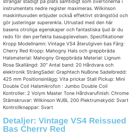
strängar stadigt på plats samtidigt som övertonerna i
instrumentets nedre register maximeras. Wilkinson
maskinhuvuden erbjuder också effektivt strängstöd och
gör justeringar superenkla. Utrustad med den här
basens otroliga egenskaper och fantastiska ljud är du
redo för den perfekta basupplevelsen. Specifikationer
Kropp Modellnamn: Vintage VS4 återutgiven bas Färg:
Cherry Red Kropp: Mahogny Hals och greppbräda
Halsmaterial: Mahogny Greppbräda Material: Lignum
Rosa Skallängd: 30″ Antal band: 20 Hårdvara och
elektronik SträngSadel: Graphtech NuBone Sadelbredd:
425 mm Positionsinlägg: Vita prickar Stall Pickup: Mini
Double Coil Halsmikrofon : Jumbo Double Coil
Kontroller: 2 Volym Master Tone Hårdvarufinish: Chrome
Stämskruvar: Wilkinson WJBL 200 Plektrumskydd: Svart
Kontrollknappar: Svart
Detaljer: Vintage VS4 Reissued
Bas Cherry Red