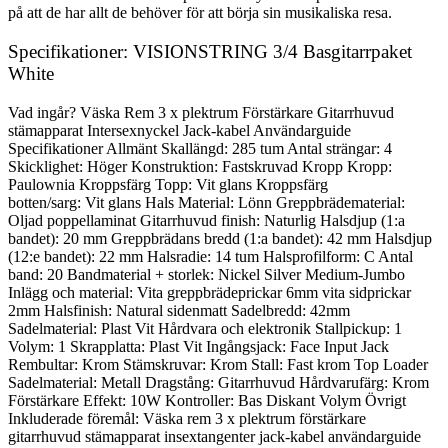
på att de har allt de behöver för att börja sin musikaliska resa.
Specifikationer: VISIONSTRING 3/4 Basgitarrpaket
White
Vad ingår? Väska Rem 3 x plektrum Förstärkare Gitarrhuvud
stämapparat Intersexnyckel Jack-kabel Användarguide
Specifikationer Allmänt Skallängd: 285 tum Antal strängar: 4
Skicklighet: Höger Konstruktion: Fastskruvad Kropp Kropp:
Paulownia Kroppsfärg Topp: Vit glans Kroppsfärg
botten/sarg: Vit glans Hals Material: Lönn Greppbrädematerial:
Oljad poppellaminat Gitarrhuvud finish: Naturlig Halsdjup (1:a
bandet): 20 mm Greppbrädans bredd (1:a bandet): 42 mm Halsdjup
(12:e bandet): 22 mm Halsradie: 14 tum Halsprofilform: C Antal
band: 20 Bandmaterial + storlek: Nickel Silver Medium-Jumbo
Inlägg och material: Vita greppbrädeprickar 6mm vita sidprickar
2mm Halsfinish: Natural sidenmatt Sadelbredd: 42mm
Sadelmaterial: Plast Vit Hårdvara och elektronik Stallpickup: 1
Volym: 1 Skrapplatta: Plast Vit Ingångsjack: Face Input Jack
Rembultar: Krom Stämskruvar: Krom Stall: Fast krom Top Loader
Sadelmaterial: Metall Dragstång: Gitarrhuvud Hårdvarufärg: Krom
Förstärkare Effekt: 10W Kontroller: Bas Diskant Volym Övrigt
Inkluderade föremål: Väska rem 3 x plektrum förstärkare
gitarrhuvud stämapparat insextangenter jack-kabel användarguide