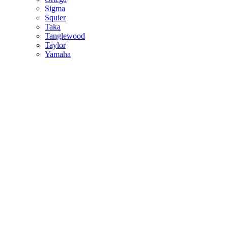
Sigma
Squier
Taka
Tanglewood
Taylor
Yamaha