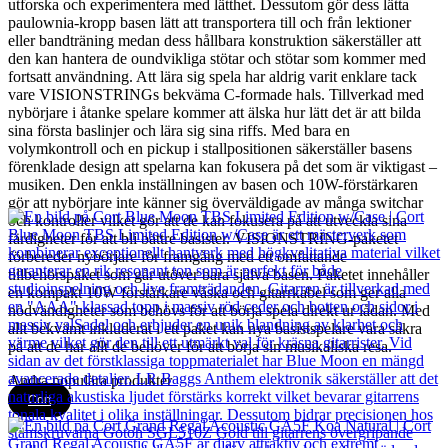
utforska och experimentera med lätthet. Dessutom gör dess lätta
paulownia-kropp basen lätt att transportera till och från lektioner
eller bandträning medan dess hållbara konstruktion säkerställer att
den kan hantera de oundvikliga stötar och stötar som kommer med
fortsatt användning. Att lära sig spela har aldrig varit enklare tack
vare VISIONSTRINGs bekväma C-formade hals. Tillverkad med
nybörjare i åtanke spelare kommer att älska hur lätt det är att bilda
sina första baslinjer och lära sig sina riffs. Med bara en
volymkontroll och en pickup i stallpositionen säkerställer basens
förenklade design att spelarna kan fokusera på det som är viktigast –
musiken. Den enkla inställningen av basen och 10W-förstärkaren
gör att nybörjare inte känner sig överväldigade av många switchar
och kontroller vilket gör att de kan fokusera på att utveckla sina
färdigheter för att bli bättre basister. VISIONSTRING-paketet
förbereder nybörjare för framgång med ett omfattande
tillbehörspaket som går utöver bara själva basen. Paketet innehåller
en kompakt 10W förstärkare väska och gitarrkabel som ger alla
nödvändigheter som behövs för att börja spela direkt ur lådan. Med
allt bekvämt inkluderat i ett paket kan nya basistspelare vara säkra
på att de har allt de behöver för att börja sin musikaliska resa.
Andra populära produkter
Cort