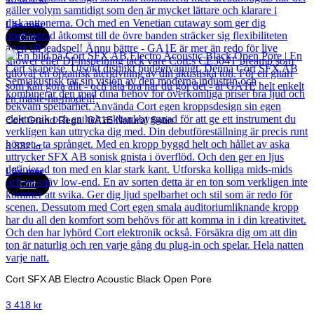
Läs mer
Cort
Cort Grand Regal GA1E Natural Satin
3 832
kr
Läs mer
Cort
Cort SFX AB Electro Acoustic Black Open Pore
3 418
kr