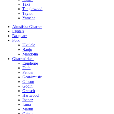
Taka
Tanglewood
Taylor
Yamaha
Akustiska Gitarrer
Elgitarr
Basgitarr
Folk
Ukulele
Banjo
Mandolin
Gitarrmärken
Epiphone
Faith
Fender
Gear4music
Gibson
Godin
Gretsch
Hartwood
Ibanez
Luna
Martin
Ortega