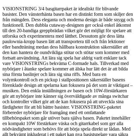
VISIONSTRING 3/4 basgitarrpaket är idealiskt för blivande
basister. Den vänsterhänta basen har en distinkt form som skiljer den
från mängden. Dess eleganta och moderna design är både snygg och
funktionell. Den dubbla cutaway-designen ger också enkel åtkomst
till den 20-bandiga greppbrädan vilket gör det möjligt för spelare att
utforska och experimentera med lätthet. Dessutom gör dess lätta
paulownia-kropp basen lätt att transportera till och från lektioner
eller bandträning medan dess hållbara konstruktion säkerställer att
den kan hantera de oundvikliga stötar och stötar som kommer med
fortsatt användning. Att lära sig spela har aldrig varit enklare tack
vare VISIONSTRINGs bekväma C-formade hals. Tillverkad med
nybörjare i åtanke spelare kommer att älska hur lätt det är att bilda
sina första baslinjer och lära sig sina riffs. Med bara en
volymkontroll och en pickup i stallpositionen säkerställer basens
förenklade design att spelarna kan fokusera på det som är viktigast –
musiken. Den enkla inställningen av basen och 10W-förstärkaren
gör att nybörjare inte känner sig överväldigade av många switchar
och kontroller vilket gör att de kan fokusera på att utveckla sina
färdigheter för att bli bättre basister. VISIONSTRING-paketet
förbereder nybörjare för framgång med ett omfattande
tillbehörspaket som går utöver bara själva basen. Paketet innehåller
en kompakt 10W förstärkare väska och gitarrkabel som ger alla
nödvändigheter som behövs för att börja spela direkt ur lådan. Med
allt bekvämt inkluderat i ett paket kan nya basistspelare vara säkra