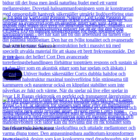
Cort AD810 Satin Sunburst
2 131
kr
Läs mer
Cort
Cort Gold Passion Natural
19 061
kr