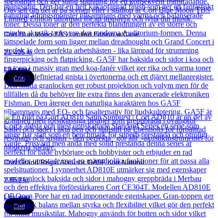
Cort Blue Moon TBS Limited Edition w/Case
21 435
kr
Läs mer
Cort
Cort Grand Regal Acoustic GA5F Koa Natural
7 850
kr
Läs mer
Cort