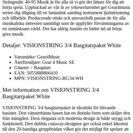
Strängmått: 40-95 Musik är för alla så vi gör det lättare för dig att
börja spela. Uppbackad av vår år av yrkeserfarenhet ger Gear4music
serien dig tillgång till en fantastisk samling instrument ljudutrustning
och tillbehör. Producerade etiskt och ansvarsfullt passar de för alla
musikaliska intressen samtidigt som de uppfyller förväntningarna av
en omtänksam värld. Det har aldrig funnits en bättre tid att börja
göra musik.
Detaljer: VISIONSTRING 3/4 Basgitarrpaket White
Varumärke: Gear4Music
Återförsäljare: Gear 4 Music SE
Gitarrer > Basgitarr
EAN: 5055888866410
MPN: VISIONSTRING-BG34-WH
Mer information om VISIONSTRING 3/4
Basgitarrpaket White
VISIONSTRING 3/4 basgitarrpaket är idealiskt för blivande
basister. Den vänsterhänta basen har en distinkt form som skiljer den
från mängden. Dess eleganta och moderna design är både snygg och
funktionell. Den dubbla cutaway-designen ger också enkel åtkomst
till den 20-bandiga greppbrädan vilket gör det möjligt för spelare att