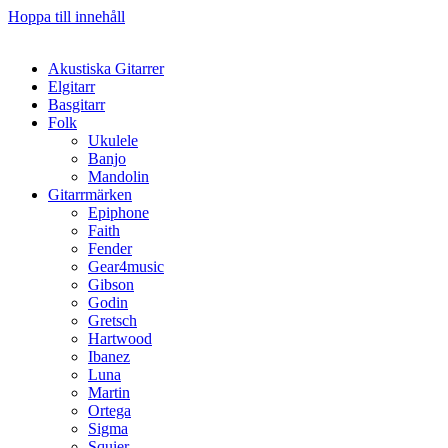
Hoppa till innehåll
Akustiska Gitarrer
Elgitarr
Basgitarr
Folk
Ukulele
Banjo
Mandolin
Gitarrmärken
Epiphone
Faith
Fender
Gear4music
Gibson
Godin
Gretsch
Hartwood
Ibanez
Luna
Martin
Ortega
Sigma
Squier