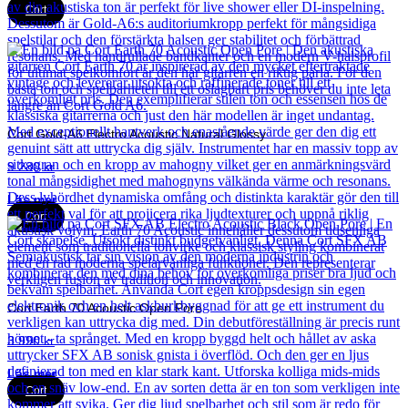
Cort
Cort Gold-A6 Electro Acoustic Natural Glossy
9 280
kr
Läs mer
Cort
Cort Earth 70 Acoustic Open Pore
3 990
kr
Läs mer
Cort