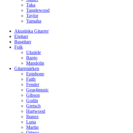
Taka
Tanglewood
Taylor
Yamaha
Akustiska Gitarrer
Elgitarr
Basgitarr
Folk
Ukulele
Banjo
Mandolin
Gitarrmärken
Epiphone
Faith
Fender
Gear4music
Gibson
Godin
Gretsch
Hartwood
Ibanez
Luna
Martin
Ortega