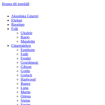
Hoppa till innehåll
Akustiska Gitarrer
Elgitarr
Basgitarr
Folk
Ukulele
Banjo
Mandolin
Gitarrmärken
Epiphone
Faith
Fender
Gear4music
Gibson
Godin
Gretsch
Hartwood
Ibanez
Luna
Martin
Ortega
Sigma
Squier