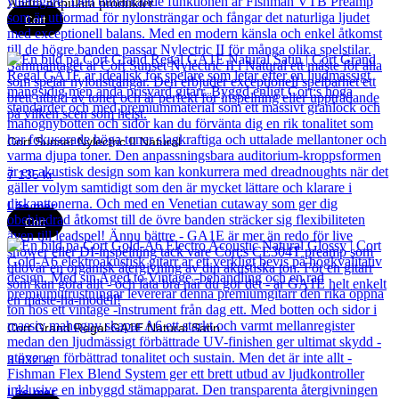
Andra populära produkter
Cort
Cort Sunset Nylectric II Natural
7 135
kr
Läs mer
Cort
Cort Grand Regal GA1E Natural Satin
3 832
kr
Läs mer