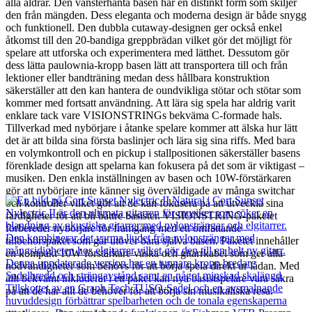
alla åldrar. Den vänsterhänta basen har en distinkt form som skiljer
den från mängden. Dess eleganta och moderna design är både snygg
och funktionell. Den dubbla cutaway-designen ger också enkel
åtkomst till den 20-bandiga greppbrädan vilket gör det möjligt för
spelare att utforska och experimentera med lätthet. Dessutom gör
dess lätta paulownia-kropp basen lätt att transportera till och från
lektioner eller bandträning medan dess hållbara konstruktion
säkerställer att den kan hantera de oundvikliga stötar och stötar som
kommer med fortsatt användning. Att lära sig spela har aldrig varit
enklare tack vare VISIONSTRINGs bekväma C-formade hals.
Tillverkad med nybörjare i åtanke spelare kommer att älska hur lätt
det är att bilda sina första baslinjer och lära sig sina riffs. Med bara
en volymkontroll och en pickup i stallpositionen säkerställer basens
förenklade design att spelarna kan fokusera på det som är viktigast –
musiken. Den enkla inställningen av basen och 10W-förstärkaren
gör att nybörjare inte känner sig överväldigade av många switchar
och kontroller vilket gör att de kan fokusera på att utveckla sina
färdigheter för att bli bättre basister. VISIONSTRING-paketet
förbereder nybörjare för framgång med ett omfattande
tillbehörspaket som går utöver bara själva basen. Paketet innehåller
en kompakt 10W förstärkare väska och gitarrkabel som ger alla
nödvändigheter som behövs för att börja spela direkt ur lådan. Med
allt bekvämt inkluderat i ett paket kan nya basistspelare vara säkra
på att de har allt de behöver för att börja sin musikaliska resa.