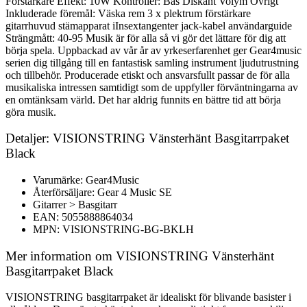
Förstärkare Effekt: 10W Kontroller: Bas Diskant Volym Övrigt
Inkluderade föremål: Väska rem 3 x plektrum förstärkare
gitarrhuvud stämapparat iInsextangenter jack-kabel användarguide
Strängmått: 40-95 Musik är för alla så vi gör det lättare för dig att
börja spela. Uppbackad av vår år av yrkeserfarenhet ger Gear4music
serien dig tillgång till en fantastisk samling instrument ljudutrustning
och tillbehör. Producerade etiskt och ansvarsfullt passar de för alla
musikaliska intressen samtidigt som de uppfyller förväntningarna av
en omtänksam värld. Det har aldrig funnits en bättre tid att börja
göra musik.
Detaljer: VISIONSTRING Vänsterhänt Basgitarrpaket
Black
Varumärke: Gear4Music
Återförsäljare: Gear 4 Music SE
Gitarrer > Basgitarr
EAN: 5055888864034
MPN: VISIONSTRING-BG-BKLH
Mer information om VISIONSTRING Vänsterhänt
Basgitarrpaket Black
VISIONSTRING basgitarrpaket är idealiskt för blivande basister i