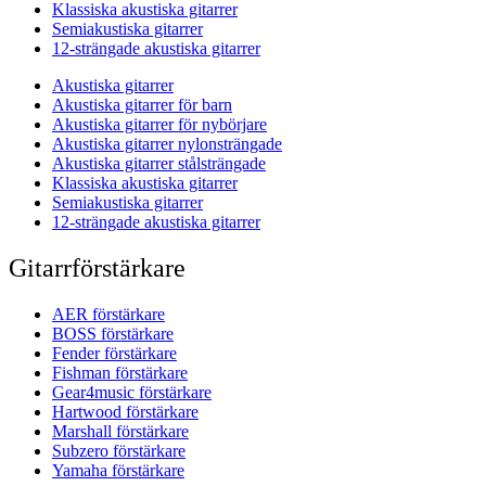
Klassiska akustiska gitarrer
Semiakustiska gitarrer
12-strängade akustiska gitarrer
Akustiska gitarrer
Akustiska gitarrer för barn
Akustiska gitarrer för nybörjare
Akustiska gitarrer nylonsträngade
Akustiska gitarrer stålsträngade
Klassiska akustiska gitarrer
Semiakustiska gitarrer
12-strängade akustiska gitarrer
Gitarrförstärkare
AER förstärkare
BOSS förstärkare
Fender förstärkare
Fishman förstärkare
Gear4music förstärkare
Hartwood förstärkare
Marshall förstärkare
Subzero förstärkare
Yamaha förstärkare