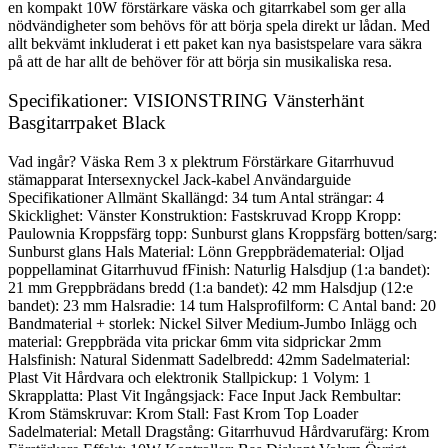
en kompakt 10W förstärkare väska och gitarrkabel som ger alla
nödvändigheter som behövs för att börja spela direkt ur lådan. Med
allt bekvämt inkluderat i ett paket kan nya basistspelare vara säkra
på att de har allt de behöver för att börja sin musikaliska resa.
Specifikationer: VISIONSTRING Vänsterhänt
Basgitarrpaket Black
Vad ingår? Väska Rem 3 x plektrum Förstärkare Gitarrhuvud
stämapparat Intersexnyckel Jack-kabel Användarguide
Specifikationer Allmänt Skallängd: 34 tum Antal strängar: 4
Skicklighet: Vänster Konstruktion: Fastskruvad Kropp Kropp:
Paulownia Kroppsfärg topp: Sunburst glans Kroppsfärg botten/sarg:
Sunburst glans Hals Material: Lönn Greppbrädematerial: Oljad
poppellaminat Gitarrhuvud fFinish: Naturlig Halsdjup (1:a bandet):
21 mm Greppbrädans bredd (1:a bandet): 42 mm Halsdjup (12:e
bandet): 23 mm Halsradie: 14 tum Halsprofilform: C Antal band: 20
Bandmaterial + storlek: Nickel Silver Medium-Jumbo Inlägg och
material: Greppbräda vita prickar 6mm vita sidprickar 2mm
Halsfinish: Natural Sidenmatt Sadelbredd: 42mm Sadelmaterial:
Plast Vit Hårdvara och elektronik Stallpickup: 1 Volym: 1
Skrapplatta: Plast Vit Ingångsjack: Face Input Jack Rembultar:
Krom Stämskruvar: Krom Stall: Fast Krom Top Loader
Sadelmaterial: Metall Dragstång: Gitarrhuvud Hårdvarufärg: Krom