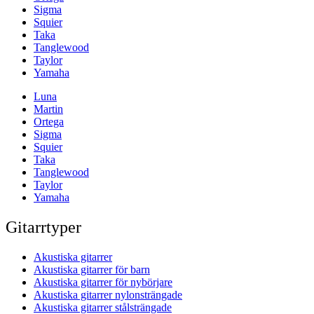
Sigma
Squier
Taka
Tanglewood
Taylor
Yamaha
Luna
Martin
Ortega
Sigma
Squier
Taka
Tanglewood
Taylor
Yamaha
Gitarrtyper
Akustiska gitarrer
Akustiska gitarrer för barn
Akustiska gitarrer för nybörjare
Akustiska gitarrer nylonsträngade
Akustiska gitarrer stålsträngade