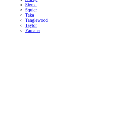
Sigma
Squier
Taka
Tanglewood
Taylor
Yamaha