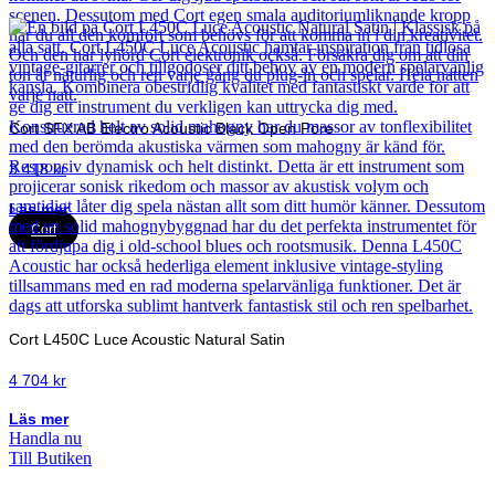
Cort SFX AB Electro Acoustic Black Open Pore
3 418
kr
Läs mer
Cort
Cort L450C Luce Acoustic Natural Satin
4 704
kr
Läs mer
Handla nu
Till Butiken