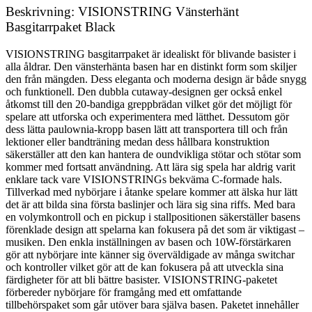
Beskrivning: VISIONSTRING Vänsterhänt
Basgitarrpaket Black
VISIONSTRING basgitarrpaket är idealiskt för blivande basister i
alla åldrar. Den vänsterhänta basen har en distinkt form som skiljer
den från mängden. Dess eleganta och moderna design är både snygg
och funktionell. Den dubbla cutaway-designen ger också enkel
åtkomst till den 20-bandiga greppbrädan vilket gör det möjligt för
spelare att utforska och experimentera med lätthet. Dessutom gör
dess lätta paulownia-kropp basen lätt att transportera till och från
lektioner eller bandträning medan dess hållbara konstruktion
säkerställer att den kan hantera de oundvikliga stötar och stötar som
kommer med fortsatt användning. Att lära sig spela har aldrig varit
enklare tack vare VISIONSTRINGs bekväma C-formade hals.
Tillverkad med nybörjare i åtanke spelare kommer att älska hur lätt
det är att bilda sina första baslinjer och lära sig sina riffs. Med bara
en volymkontroll och en pickup i stallpositionen säkerställer basens
förenklade design att spelarna kan fokusera på det som är viktigast –
musiken. Den enkla inställningen av basen och 10W-förstärkaren
gör att nybörjare inte känner sig överväldigade av många switchar
och kontroller vilket gör att de kan fokusera på att utveckla sina
färdigheter för att bli bättre basister. VISIONSTRING-paketet
förbereder nybörjare för framgång med ett omfattande
tillbehörspaket som går utöver bara själva basen. Paketet innehåller