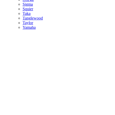
Sigma
Squier
Taka
Tanglewood
Taylor
Yamaha