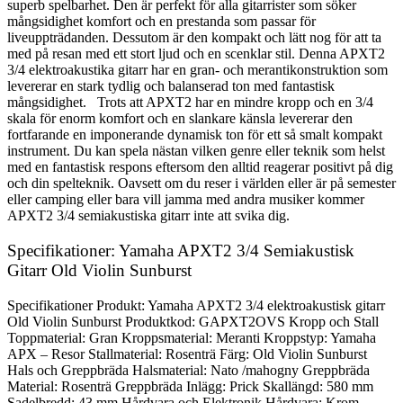
superb spelbarhet. Den är perfekt för alla gitarrister som söker
mångsidighet komfort och en prestanda som passar för
liveuppträdanden. Dessutom är den kompakt och lätt nog för att ta
med på resan med ett stort ljud och en scenklar stil. Denna APXT2
3/4 elektroakustika gitarr har en gran- och merantikonstruktion som
levererar en stark tydlig och balanserad ton med fantastisk
mångsidighet. Trots att APXT2 har en mindre kropp och en 3/4
skala för enorm komfort och en slankare känsla levererar den
fortfarande en imponerande dynamisk ton för ett så smalt kompakt
instrument. Du kan spela nästan vilken genre eller teknik som helst
med en fantastisk respons eftersom den alltid reagerar positivt på dig
och din spelteknik. Oavsett om du reser i världen eller är på semester
eller camping eller bara vill jamma med andra musiker kommer
APXT2 3/4 semiakustiska gitarr inte att svika dig.
Specifikationer: Yamaha APXT2 3/4 Semiakustisk
Gitarr Old Violin Sunburst
Specifikationer Produkt: Yamaha APXT2 3/4 elektroakustisk gitarr
Old Violin Sunburst Produktkod: GAPXT2OVS Kropp och Stall
Toppmaterial: Gran Kroppsmaterial: Meranti Kroppstyp: Yamaha
APX – Resor Stallmaterial: Rosenträ Färg: Old Violin Sunburst
Hals och Greppbräda Halsmaterial: Nato /mahogny Greppbräda
Material: Rosenträ Greppbräda Inlägg: Prick Skallängd: 580 mm
Sadelbredd: 43 mm Hårdvara och Elektronik Hårdvara: Krom