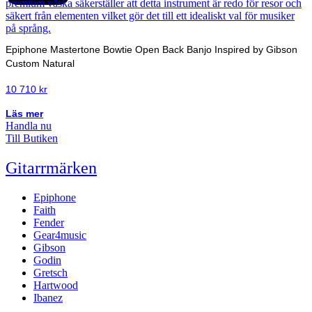
Epiphone Mastertone Bowtie Open Back Banjo Inspired by Gibson
Custom Natural
10 710
kr
Läs mer
Handla nu
Till Butiken
Gitarrmärken
Epiphone
Faith
Fender
Gear4music
Gibson
Godin
Gretsch
Hartwood
Ibanez