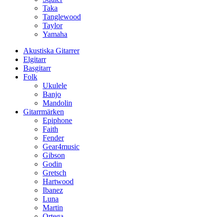
Taka
Tanglewood
Taylor
Yamaha
Akustiska Gitarrer
Elgitarr
Basgitarr
Folk
Ukulele
Banjo
Mandolin
Gitarrmärken
Epiphone
Faith
Fender
Gear4music
Gibson
Godin
Gretsch
Hartwood
Ibanez
Luna
Martin
Ortega