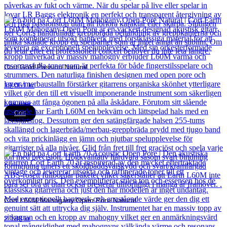
Cort Gold Passion Natural
19 061
kr
Läs mer
Cort
Cort L60M Mahogany Open Pore Natural
2 188
kr