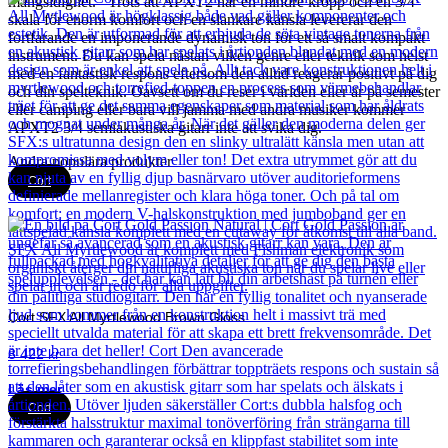
mångsidighet. Trots att APXT2 har en mindre kropp och en 3/4
skala för enorm komfort och en slankare känsla levererar den
fortfarande en imponerande dynamisk ton för ett så smalt kompakt
instrument. Du kan spela nästan vilken genre eller teknik som helst
med en fantastisk respons eftersom den alltid reagerar positivt på dig
och din spelteknik. Oavsett om du reser i världen eller är på semester
eller camping eller bara vill jamma med andra musiker kommer
APXT2 3/4 semiakustiska gitarr inte att svika dig.
Andra populära produkter
Cort
Cort SFX All Myrtlewood Brown Gloss
8 422
kr
Läs mer
Cort