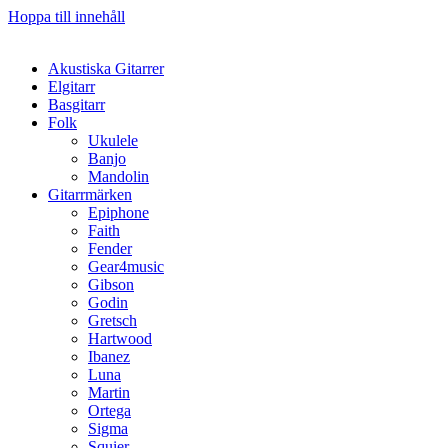
Hoppa till innehåll
Akustiska Gitarrer
Elgitarr
Basgitarr
Folk
Ukulele
Banjo
Mandolin
Gitarrmärken
Epiphone
Faith
Fender
Gear4music
Gibson
Godin
Gretsch
Hartwood
Ibanez
Luna
Martin
Ortega
Sigma
Squier