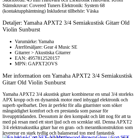
Stämskruvar: Covered Tuners Elektronik: System 68
(kontaktupphämtning) Inkluderat tillbehör: Väska
Detaljer: Yamaha APXT2 3/4 Semiakustisk Gitarr Old
Violin Sunburst
Varumärke: Yamaha
Återförsäljare: Gear 4 Music SE
Gitarrer > Akustiska Gitarrer
EAN: 4957812520157
MPN: GAPXT2OVS
Mer information om Yamaha APXT2 3/4 Semiakustisk
Gitarr Old Violin Sunburst
Yamaha APXT2 3/4 akustisk gitarr kombinerar en smal 3/4 storleks
APX kropp och en dynamisk motor med inbyggd elektronik och
superb spelbarhet. Den är perfekt för alla gitarrister som söker
mångsidighet komfort och en prestanda som passar för
liveuppträdanden. Dessutom är den kompakt och lätt nog för att ta
med på resan med ett stort ljud och en scenklar stil. Denna APXT2
3/4 elektroakustika gitarr har en gran- och merantikonstruktion som
levererar en stark tydlig och balanserad ton med fantastisk