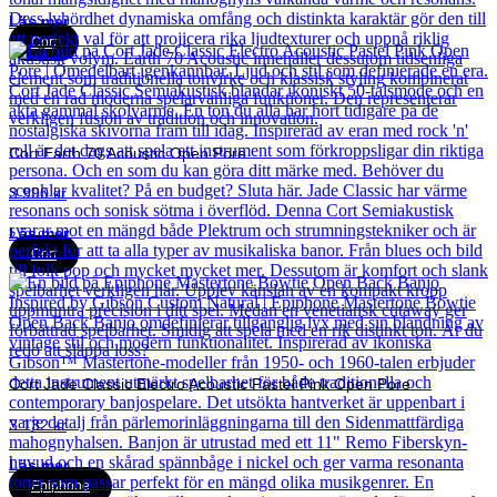
Läs mer
Cort
Cort Earth 70 Acoustic Open Pore
3 990
kr
Läs mer
Cort
Cort Jade Classic Electro Acoustic Pastel Pink Open Pore
3 132
kr
Läs mer
Epiphone