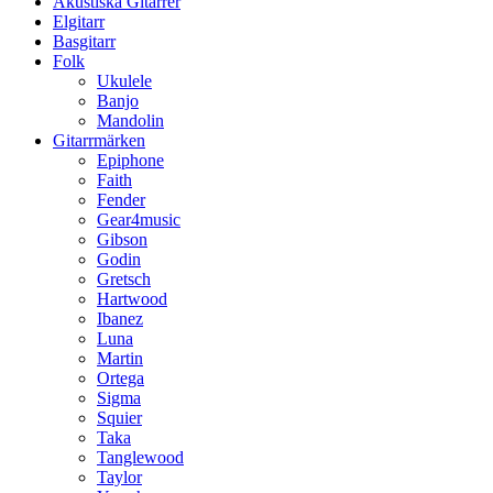
Akustiska Gitarrer
Elgitarr
Basgitarr
Folk
Ukulele
Banjo
Mandolin
Gitarrmärken
Epiphone
Faith
Fender
Gear4music
Gibson
Godin
Gretsch
Hartwood
Ibanez
Luna
Martin
Ortega
Sigma
Squier
Taka
Tanglewood
Taylor