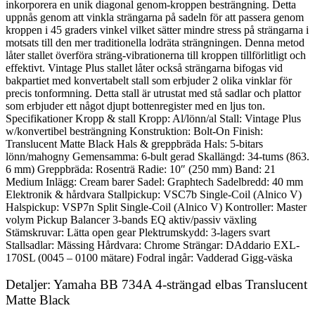
inkorporera en unik diagonal genom-kroppen besträngning. Detta
uppnås genom att vinkla strängarna på sadeln för att passera genom
kroppen i 45 graders vinkel vilket sätter mindre stress på strängarna i
motsats till den mer traditionella lodräta strängningen. Denna metod
låter stallet överföra sträng-vibrationerna till kroppen tillförlitligt och
effektivt. Vintage Plus stallet låter också strängarna bifogas vid
bakpartiet med konvertabelt stall som erbjuder 2 olika vinklar för
precis tonformning. Detta stall är utrustat med stå sadlar och plattor
som erbjuder ett något djupt bottenregister med en ljus ton.
Specifikationer Kropp & stall Kropp: Al/lönn/al Stall: Vintage Plus
w/konvertibel besträngning Konstruktion: Bolt-On Finish:
Translucent Matte Black Hals & greppbräda Hals: 5-bitars
lönn/mahogny Gemensamma: 6-bult gerad Skallängd: 34-tums (863.
6 mm) Greppbräda: Rosenträ Radie: 10″ (250 mm) Band: 21
Medium Inlägg: Cream barer Sadel: Graphtech Sadelbredd: 40 mm
Elektronik & hårdvara Stallpickup: VSC7b Single-Coil (Alnico V)
Halspickup: VSP7n Split Single-Coil (Alnico V) Kontroller: Master
volym Pickup Balancer 3-bands EQ aktiv/passiv växling
Stämskruvar: Lätta open gear Plektrumskydd: 3-lagers svart
Stallsadlar: Mässing Hårdvara: Chrome Strängar: DAddario EXL-
170SL (0045 – 0100 mätare) Fodral ingår: Vadderad Gigg-väska
Detaljer: Yamaha BB 734A 4-strängad elbas Translucent
Matte Black