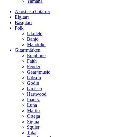
Yamaha
Akustiska Gitarrer
Elgitarr
Basgitarr
Folk
Ukulele
Banjo
Mandolin
Gitarrmärken
Epiphone
Faith
Fender
Gear4music
Gibson
Godin
Gretsch
Hartwood
Ibanez
Luna
Martin
Ortega
Sigma
Squier
Taka