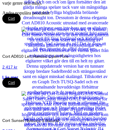
varje genre och miljö.
Andra populära produkter
Cort
Cort AD810 Left Handed Open Pore
2 417
kr
Läs mer
Cort
Cort Sunset Nylectric II Natural