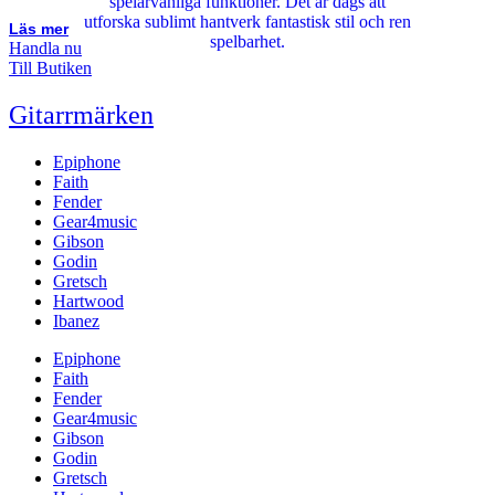
Läs mer
Handla nu
Till Butiken
Gitarrmärken
Epiphone
Faith
Fender
Gear4music
Gibson
Godin
Gretsch
Hartwood
Ibanez
Epiphone
Faith
Fender
Gear4music
Gibson
Godin
Gretsch