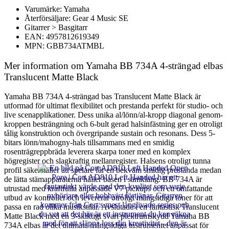
Varumärke: Yamaha
Återförsäljare: Gear 4 Music SE
Gitarrer > Basgitarr
EAN: 4957812619349
MPN: GBB734ATMBL
Mer information om Yamaha BB 734A 4-strängad elbas
Translucent Matte Black
Yamaha BB 734A 4-strängad bas Translucent Matte Black är
utformad för ultimat flexibilitet och prestanda perfekt för studio- och
live scenapplikationer. Dess unika al/lönn/al-kropp diagonal genom-
kroppen besträngning och 6-bult gerad halsinfästning ger en otroligt
tålig konstruktion och övergripande sustain och resonans. Dess 5-
bitars lönn/mahogny-hals tillsammans med en smidig
rosenträgreppbräda leverera skarpa toner med en komplex
högregister och slagkraftig mellanregister. Halsens otroligt tunna
profil säkerställer att spelare får en bekväm smidig prestanda medan
de lätta stämapparaterna håller basen i samklang. BB 734A är
utrustad med kraftfulla anpassade V7 pickups och ett omfattande
utbud av kontroller och levererar otroligt mångsidiga toner för att
passa en rad olika musikstilar. Avslutade i en fantastisk Translucent
Matte Black med en 3-skiktigt svart plektrumskydd Yamaha BB
734A elbas är det ultimata mångsidiga instrumentet anpassat för