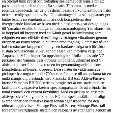
en otroligt tunn profil och förbättrar spelbarhet och känsla för att
passa moderna och traditionella spelare. Tillsammans med en
rosenträgreppbräda ger de 3 träslagen basen ett komplext högregister
och en smidig spelupplevelse. Uppsättningen lätta stämapparater ger
bättre balans än standardstämmare och kompletterar den
övergripande känslan av basen medan dess open-gear design läggs
till Yamahas estetik. 6-bult gerad halssammanfogning Yamahans hals
är kopplad till kroppen med en 6-bult gerad halsinfästning som
erbjuder en mer effektiv överföring av strängen vibrationer genom
kroppen än konventionella bultmonterad fogning. Gerafästet håller
halsen närmare kroppen för att ge en hårdare stadga och förbättra
sustain och resonans vilket gör att basen kan införliva varje not.
Anpassade V7 pickuper En uppsättning kraftfulla anpassade V7
pickuper ger Yamaha dess otroliga tonomfång utformad med V-
alnicomagneter för att leverera en fet genomträngande ton som
kompletterar al/lönn/al kroppen. Dessa naturala väldefinierade
pickuper har noga valts för 700-serien för att se till att spelarna får ett
unikt mångsidig prestanda med klassiska BB ton. Aktiva/Passiva
kretsar Yamahas BB 700 serie av basgitarrer är utrustade med en
kraftfull aktiva/passiva kretsar specialanpassade för att erbjuda fin
tonal kontroll och extrem flexibilitet. Med en pickup balanserare
aktiv/passiv växling och 3-bands EQ kan spelare ställa in otroligt
skarpa toner och förstärka basen tonala egenskaperna för den
ultimata upplevelsen. Vintage Plus stall Basens Vintage Plus stall
förbättrar övergripande sustain och resonans av strängarna genom att