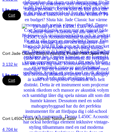
Läs mer
Cort
Cort Jade Classic Electro Acoustic Pastel Pink Open Pore
3 132
kr
Läs mer
Cort
Cort L450C Luce Acoustic Natural Satin
4 704
kr