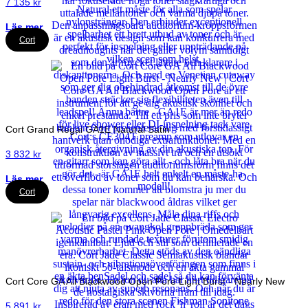
7 135
kr
Läs mer
Cort
Cort Grand Regal GA1E Natural Satin
3 832
kr
Läs mer
Cort
Cort Core GA All Blackwood Open Pore Light Burst - Nearly New
5 891
kr