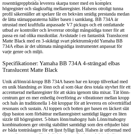
rosenträgreppbräda leverera skarpa toner med en komplex
högregister och slagkraftig mellanregister. Halsens otroligt tunna
profil säkerställer att spelare får en bekväm smidig prestanda medan
de lätta stämapparaterna håller basen i samklang. BB 734A är
utrustad med kraftfulla anpassade V7 pickups och ett omfattande
utbud av kontroller och levererar otroligt mångsidiga toner för att
passa en rad olika musikstilar. Avslutade i en fantastisk Translucent
Matte Black med en 3-skiktigt svart plektrumskydd Yamaha BB
734A elbas är det ultimata mångsidiga instrumentet anpassat för
varje genre och miljö.
Specifikationer: Yamaha BB 734A 4-strängad elbas
Translucent Matte Black
Unik al/lönn/al-kropp BB 734A basen har en kropp tillverkad med
en unik blandning av lönn och al som ökar dess totala styvhet för ett
accentuerad mellanregister för att skära igenom täta mixar. Tät lönn-
centrum ger en mer enhetlig överföring av vibrationer mellan kropp
och hals än traditionella 1-bit kroppar för att leverera en oöverträffad
resonans och sustain. Al toppen och botten ger basen en läckert slät
djup baston som förbättrar mellanregistret samtidigt lägger en liten
sizzle till högregistret. 5-bitars lönn/mahogny hals Lönn/mahogny
kombinationen ger otrolig stabilitet samtidigt som den erbjuder bäst
av båda tonträslagen för ett ljust fylligt ljud. Halsen är utformad med