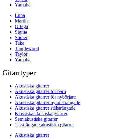
Yamaha
Luna
Martin
Ortega
Sigma
Squier
Taka
Tanglewood
Taylor
Yamaha
Gitarrtyper
Akustiska gitarrer
Akustiska gitarrer för barn
Akustiska gitarrer för nybörjare
Akustiska gitarrer nylonsträngade
Akustiska gitarrer stålsträngade
Klassiska akustiska gitarrer
Semiakustiska gitarrer
12-strängade akustiska gitarrer
Akustiska gitarrer