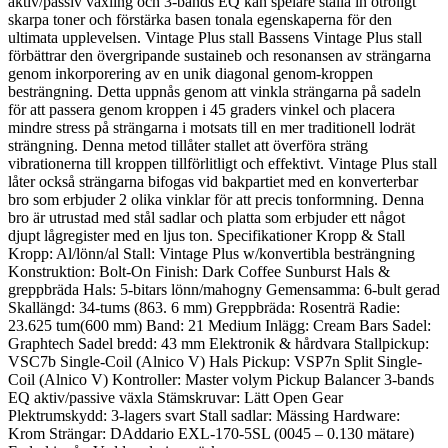
aktiv/passiv växling och 3-bands EQ kan spelare ställa in otroligt
skarpa toner och förstärka basen tonala egenskaperna för den
ultimata upplevelsen. Vintage Plus stall Bassens Vintage Plus stall
förbättrar den övergripande sustaineb och resonansen av strängarna
genom inkorporering av en unik diagonal genom-kroppen
besträngning. Detta uppnås genom att vinkla strängarna på sadeln
för att passera genom kroppen i 45 graders vinkel och placera
mindre stress på strängarna i motsats till en mer traditionell lodrät
strängning. Denna metod tillåter stallet att överföra sträng
vibrationerna till kroppen tillförlitligt och effektivt. Vintage Plus stall
låter också strängarna bifogas vid bakpartiet med en konverterbar
bro som erbjuder 2 olika vinklar för att precis tonformning. Denna
bro är utrustad med stål sadlar och platta som erbjuder ett något
djupt lågregister med en ljus ton. Specifikationer Kropp & Stall
Kropp: Al/lönn/al Stall: Vintage Plus w/konvertibla besträngning
Konstruktion: Bolt-On Finish: Dark Coffee Sunburst Hals &
greppbräda Hals: 5-bitars lönn/mahogny Gemensamma: 6-bult gerad
Skallängd: 34-tums (863. 6 mm) Greppbräda: Rosenträ Radie:
23.625 tum(600 mm) Band: 21 Medium Inlägg: Cream Bars Sadel:
Graphtech Sadel bredd: 43 mm Elektronik & hårdvara Stallpickup:
VSC7b Single-Coil (Alnico V) Hals Pickup: VSP7n Split Single-
Coil (Alnico V) Kontroller: Master volym Pickup Balancer 3-bands
EQ aktiv/passive växla Stämskruvar: Lätt Open Gear
Plektrumskydd: 3-lagers svart Stall sadlar: Mässing Hardware:
Krom Strängar: DAddario EXL-170-5SL (0045 – 0.130 mätare)