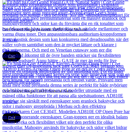
Cort Grand Regal Acoustic GA5F Koa Natural
7 850
kr
Läs mer
Cort
Cort Grand Regal GA1E Natural Satin
3 832
kr
Läs mer
Cort