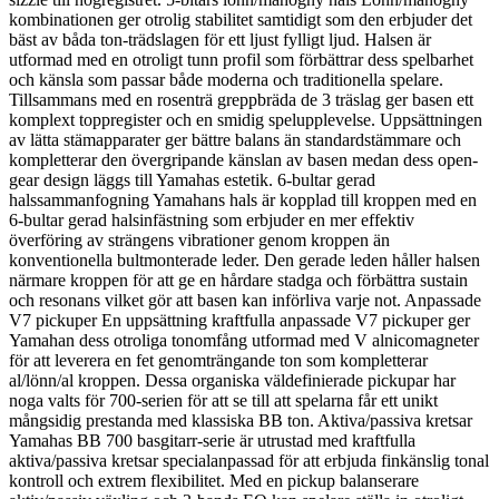
kombinationen ger otrolig stabilitet samtidigt som den erbjuder det
bäst av båda ton-trädslagen för ett ljust fylligt ljud. Halsen är
utformad med en otroligt tunn profil som förbättrar dess spelbarhet
och känsla som passar både moderna och traditionella spelare.
Tillsammans med en rosenträ greppbräda de 3 träslag ger basen ett
komplext toppregister och en smidig spelupplevelse. Uppsättningen
av lätta stämapparater ger bättre balans än standardstämmare och
kompletterar den övergripande känslan av basen medan dess open-
gear design läggs till Yamahas estetik. 6-bultar gerad
halssammanfogning Yamahans hals är kopplad till kroppen med en
6-bultar gerad halsinfästning som erbjuder en mer effektiv
överföring av strängens vibrationer genom kroppen än
konventionella bultmonterade leder. Den gerade leden håller halsen
närmare kroppen för att ge en hårdare stadga och förbättra sustain
och resonans vilket gör att basen kan införliva varje not. Anpassade
V7 pickuper En uppsättning kraftfulla anpassade V7 pickuper ger
Yamahan dess otroliga tonomfång utformad med V alnicomagneter
för att leverera en fet genomträngande ton som kompletterar
al/lönn/al kroppen. Dessa organiska väldefinierade pickupar har
noga valts för 700-serien för att se till att spelarna får ett unikt
mångsidig prestanda med klassiska BB ton. Aktiva/passiva kretsar
Yamahas BB 700 basgitarr-serie är utrustad med kraftfulla
aktiva/passiva kretsar specialanpassad för att erbjuda finkänslig tonal
kontroll och extrem flexibilitet. Med en pickup balanserare