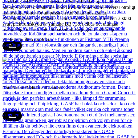
samklang. BB 735A är utrustad med kraftfulla anpassade V7
pickups och ett omfattande utbud av kontroller som levererar otroligt
mångsidiga toner för att passa en rad olika musikstilar.
Avslutningsvis i en fantastisk Dark Cofee Sunburst med en 3-skikt
svart plektrumskydd är Yamaha BB 735A elbas det ultimata
mångsidiga instrumentet anpassat till varje genre och miljö.
Andra populära produkter
Cort
Cort Sunset Nylectric II Natural
7 135
kr
Läs mer
Cort