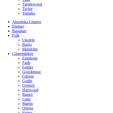
Tanglewood
Taylor
Yamaha
Akustiska Gitarrer
Elgitarr
Basgitarr
Folk
Ukulele
Banjo
Mandolin
Gitarrmärken
Epiphone
Faith
Fender
Gear4music
Gibson
Godin
Gretsch
Hartwood
Ibanez
Luna
Martin
Ortega
Sigma