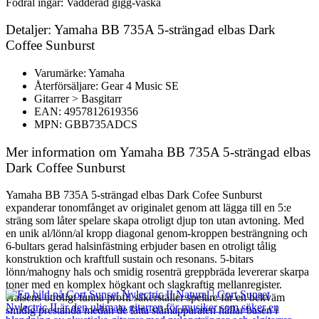
Fodral ingår: Vadderad gigg-väska
Detaljer: Yamaha BB 735A 5-strängad elbas Dark
Coffee Sunburst
Varumärke: Yamaha
Återförsäljare: Gear 4 Music SE
Gitarrer > Basgitarr
EAN: 4957812619356
MPN: GBB735ADCS
Mer information om Yamaha BB 735A 5-strängad elbas
Dark Coffee Sunburst
Yamaha BB 735A 5-strängad elbas Dark Cofee Sunburst
expanderar tonomfånget av originalet genom att lägga till en 5:e
sträng som låter spelare skapa otroligt djup ton utan avtoning. Med
en unik al/lönn/al kropp diagonal genom-kroppen besträngning och
6-bultars gerad halsinfästning erbjuder basen en otroligt tålig
konstruktion och kraftfull sustain och resonans. 5-bitars
lönn/mahogny hals och smidig rosenträ greppbräda levererar skarpa
toner med en komplex högkant och slagkraftig mellanregister.
Halsens otroligt tunna profil säkerställer spelare får en bekväm
smidig prestanda medan de lätta stämapparaten hållar basen i