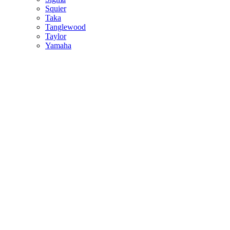
Squier
Taka
Tanglewood
Taylor
Yamaha