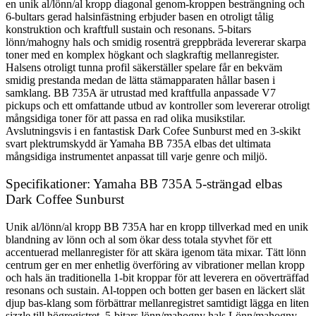
en unik al/lönn/al kropp diagonal genom-kroppen besträngning och
6-bultars gerad halsinfästning erbjuder basen en otroligt tålig
konstruktion och kraftfull sustain och resonans. 5-bitars
lönn/mahogny hals och smidig rosenträ greppbräda levererar skarpa
toner med en komplex högkant och slagkraftig mellanregister.
Halsens otroligt tunna profil säkerställer spelare får en bekväm
smidig prestanda medan de lätta stämapparaten hållar basen i
samklang. BB 735A är utrustad med kraftfulla anpassade V7
pickups och ett omfattande utbud av kontroller som levererar otroligt
mångsidiga toner för att passa en rad olika musikstilar.
Avslutningsvis i en fantastisk Dark Cofee Sunburst med en 3-skikt
svart plektrumskydd är Yamaha BB 735A elbas det ultimata
mångsidiga instrumentet anpassat till varje genre och miljö.
Specifikationer: Yamaha BB 735A 5-strängad elbas
Dark Coffee Sunburst
Unik al/lönn/al kropp BB 735A har en kropp tillverkad med en unik
blandning av lönn och al som ökar dess totala styvhet för ett
accentuerad mellanregister för att skära igenom täta mixar. Tätt lönn
centrum ger en mer enhetlig överföring av vibrationer mellan kropp
och hals än traditionella 1-bit kroppar för att leverera en oöverträffad
resonans och sustain. Al-toppen och botten ger basen en läckert slät
djup bas-klang som förbättrar mellanregistret samtidigt lägga en liten
sizzle till högregistret. 5-bitars lönn/mahogny hals Lönn/mahogny