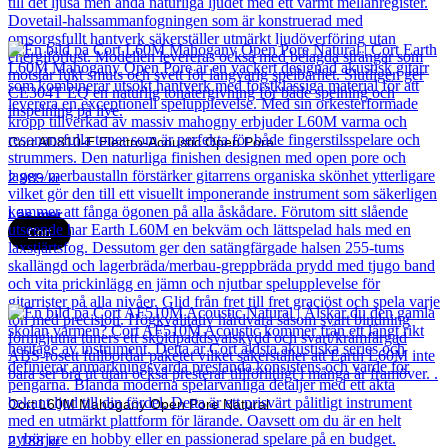
Cort AD810-E Electro-Acoustic Open Pore
2 989
kr
Läs mer
Cort
Cort L60M Mahogany Open Pore Natural
2 188
kr