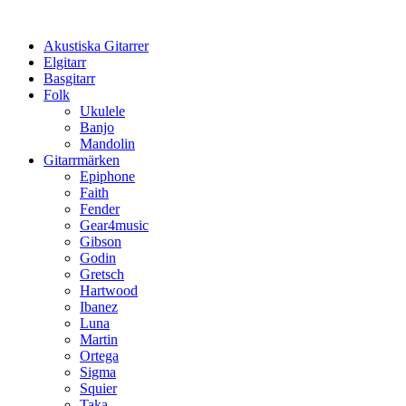
Hoppa
till
Akustiska Gitarrer
innehåll
Elgitarr
Basgitarr
Folk
Ukulele
Banjo
Mandolin
Gitarrmärken
Epiphone
Faith
Fender
Gear4music
Gibson
Godin
Gretsch
Hartwood
Ibanez
Luna
Martin
Ortega
Sigma
Squier
Taka