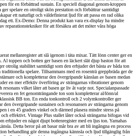
oppen för en förbättrad sustain. En speciell diagonal genom-kroppen
er spelare en otroligt skön prestation och förbättrar samtidigt
ar ett naturligt och väldefinierat ljud för att passa en rad olika
ån dag ett. Ex-Demo: Denna produkt kan vara ex-display ha mindre
av reparationstekniker för att försäkra att det möter våra höga
rat mellanregister att slå igenom i täta mixar. Tätt lönn center ger en
. Al toppen och botten ger basen en läckert slät djup baston för att
er otrolig stabilitet samtidigt som den erbjuder det bästa av båda ton
och traditionella spelare. Tillsammans med en rosenträ greppbräda ger de
rd-stämare och kompletterar den övergripande känslan av basen medan
juder en mer effektiv överföring av strängarnas vibrationer genom
 resonans vilket låter att basen ge liv åt varje not. Specialanpassade
verera en fet genomträngande ton som kompletterar al/lönn/al
d klassisk BB ton. En enda tonkontroll och 2 volymkontroller ger
ättrar den övergripande sustainen och resonansen av strängarna genom
en i en 45 graders vinkel och därmed plasera mindre stress på
gt och effektivt. Vintage Plus stallet låter också strängarna bifogas vid
som erbjuder en något djupt bottenregister med en ljus ton. Yamahas
känsla. Detta beror på att basar mår bra av att bli ingångna en process
tion behandling gör denna ingångna kännsla och ljud tillgänglig från