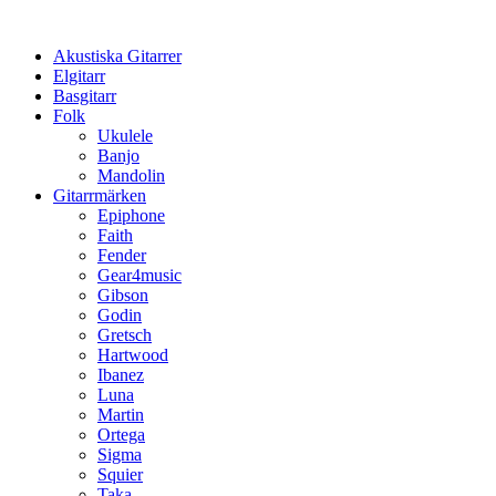
Hoppa
till
Akustiska Gitarrer
innehåll
Elgitarr
Basgitarr
Folk
Ukulele
Banjo
Mandolin
Gitarrmärken
Epiphone
Faith
Fender
Gear4music
Gibson
Godin
Gretsch
Hartwood
Ibanez
Luna
Martin
Ortega
Sigma
Squier
Taka