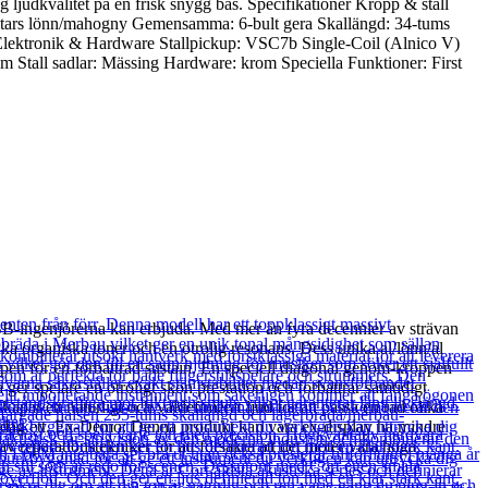
hög ljudkvalitet på en frisk snygg bas. Specifikationer Kropp & stall
-bitars lönn/mahogny Gemensamma: 6-bult gera Skallängd: 34-tums
lektronik & Hardware Stallpickup: VSC7b Single-Coil (Alnico V)
 Stall sadlar: Mässing Hardware: krom Speciella Funktioner: First
BB-ingenjörerna kan erbjuda. Med mer än fyra decennier av strävan
ka organiska toner och en otrolig resonans. Dess unika al/lönn/al
oppen för en förbättrad sustain. En speciell diagonal genom-kroppen
er spelare en otroligt skön prestation och förbättrar samtidigt
ar ett naturligt och väldefinierat ljud för att passa en rad olika
ån dag ett. Ex-Demo: Denna produkt kan vara ex-display ha mindre
av reparationstekniker för att försäkra att det möter våra höga