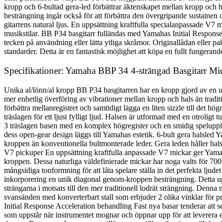
kropp och 6-bultad gera-led förbättrar äktenskapet mellan kropp och ha
besträngning ingår också för att förbättra den övergripande sustainen
gitarrens natural ljus. En uppsättning kraftfulla specialanpassade V7 m
musikstilar. BB P34 basgitarr fulländas med Yamahas Initial Respons
tecken på användning eller lätta ytliga skråmor. Originallådan eller pak
standarder. Detta är en fantastisk möjlighet att köpa en fullt fungerande 
Specifikationer: Yamaha BBP 34 4-strängad Basgitarr Mid
Unika al/lönn/al kropp BB P34 basgitarren har en kropp gjord av en uni
mer enhetlig överföring av vibrationer mellan kropp och hals än traditi
förbättra mellanregistret och samtidigt lägga en liten sizzle till det 
träslagen för ett ljust fylligt ljud. Halsen är utformad med en otrolig
3 träslagen basen med en komplex högregister och en smidig speluppl
dess open-gear design läggs till Yamahas estetik. 6-bult gera halsled
kroppen än konventionella bultmonterade leder. Gera leden håller halsen
V7 pickuper En uppsättning kraftfulla anpassade V7 mickar ger Yamah
kroppen. Dessa naturliga väldefinierade mickar har noga valts för 700 
mångsidiga tonformning för att låta spelare ställa in det perfekta lju
inkorporering en unik diagonal genom-kroppen besträngning. Detta upp
strängarna i motsats till den mer traditionell lodrät strängning. Denna me
svansänden med konverterbart stall som erbjuder 2 olika vinklar för pr
Initial Response Acceleration behandling Fast nya basar tenderar att se 
som uppstår när instrumentet mognar och öppnar upp för att leverera e