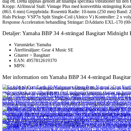
dag ett. Detta uppnås genom att tillämpa specifika vibrationer till den 
Kropp: Al/lönn/al Stall: Vintage Plus med konvertibla strängning K
(863. 6 mm) Greppbräda: Rosenträ Radie: 10-tums (250 mm) Band: 2
Hals Pickup: VSP7n Split Single-Coil (Alnico V) Kontroller: 2 x vol
Response Acceleration behandling Strängar: DAddario EXL-170 (0045
Detaljer: Yamaha BBP 34 4-strängad Basgitarr Midnight B
Varumärke: Yamaha
Återförsäljare: Gear 4 Music SE
Gitarrer > Basgitarr
EAN: 4957812619370
MPN:
Mer information om Yamaha BBP 34 4-strängad Basgitarr 
Yamaha BB P34 4-strängad basgitarr Midnight Blue är en del av Yamah
efter perfektion är varje BB P34 bas noggrant utformad av en noga utv
kropp och 6-bultad gera-led förbättrar äktenskapet mellan kropp och ha
besträngning ingår också för att förbättra den övergripande sustainen
gitarrens natural ljus. En uppsättning kraftfulla specialanpassade V7 m
musikstilar. BB P34 basgitarr fulländas med Yamahas Initial Respons
tecken på användning eller lätta ytliga skråmor. Originallådan eller pak
Cort Earth 60 Mahogany Open Pore Natural
standarder. Detta är en fantastisk möjlighet att köpa en fullt fungerande 