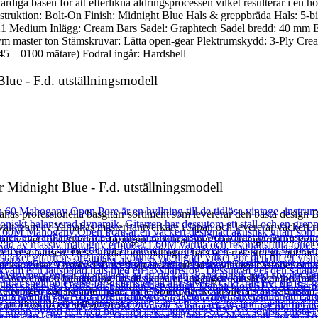
färdiga basen för att efterlikna åldringsprocessen vilket resulterar i en 
onstruktion: Bolt-On Finish: Midnight Blue Hals & greppbräda Hals: 5
1 Medium Inlägg: Cream Bars Sadel: Graphtech Sadel bredd: 40 mm E
ym master ton Stämskruvar: Lätta open-gear Plektrumskydd: 3-Ply Cream
 – 0100 mätare) Fodral ingår: Hardshell
lue - F.d. utställningsmodell
Midnight Blue - F.d. utställningsmodell
as professionella basgitarr sortiment som levererar den bästa design 
alt team av Yamahas mästerhantverkare i Japan och levererar vackert ri
ls vilket förstärker överföringen av vibrationer från strängarna till kr
 och resonansen. Dess smala lönn/mahogny hals och rosenträ greppbräda g
ickar förser Yamaha BB med sitt läckra utbud av vintage bastoner och skap
e Acceleration behandling för att skapa en ingången känsla och ton fr
eteringen kanske inte ingår. Varje objekt har kontrollerats av vårt team 
produkt till ett nedsatt pris.