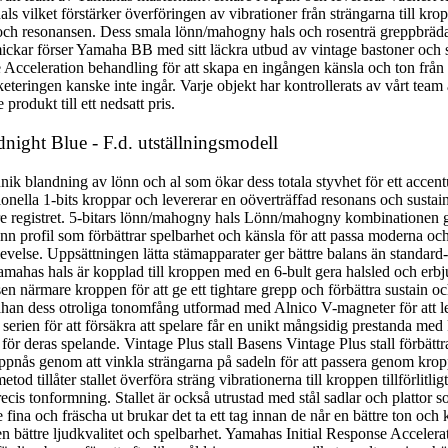
ls vilket förstärker överföringen av vibrationer från strängarna till kr
 och resonansen. Dess smala lönn/mahogny hals och rosenträ greppbräda g
ickar förser Yamaha BB med sitt läckra utbud av vintage bastoner och skap
e Acceleration behandling för att skapa en ingången känsla och ton fr
eteringen kanske inte ingår. Varje objekt har kontrollerats av vårt team 
produkt till ett nedsatt pris.
night Blue - F.d. utställningsmodell
k blandning av lönn och al som ökar dess totala styvhet för ett accentue
onella 1-bits kroppar och levererar en oöverträffad resonans och sustain
högre registret. 5-bitars lönn/mahogny hals Lönn/mahogny kombinationen g
t tunn profil som förbättrar spelbarhet och känsla för att passa moderna 
evelse. Uppsättningen lätta stämapparater ger bättre balans än standa
 Yamahas hals är kopplad till kroppen med en 6-bult gera halsled och erb
 närmare kroppen för att ge ett tightare grepp och förbättra sustain och
an dess otroliga tonomfång utformad med Alnico V-magneter för att le
serien för att försäkra att spelare får en unikt mångsidig prestanda me
det för deras spelande. Vintage Plus stall Basens Vintage Plus stall förb
nås genom att vinkla strängarna på sadeln för att passera genom kropp
tod tillåter stallet överföra sträng vibrationerna till kroppen tillförlitli
ecis tonformning. Stallet är också utrustad med stål sadlar och plattor 
fina och fräscha ut brukar det ta ett tag innan de når en bättre ton och 
n bättre ljudkvalitet och spelbarhet. Yamahas Initial Response Accelera