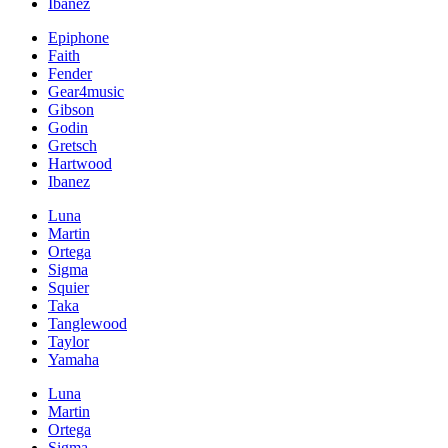
Ibanez
Epiphone
Faith
Fender
Gear4music
Gibson
Godin
Gretsch
Hartwood
Ibanez
Luna
Martin
Ortega
Sigma
Squier
Taka
Tanglewood
Taylor
Yamaha
Luna
Martin
Ortega
Sigma