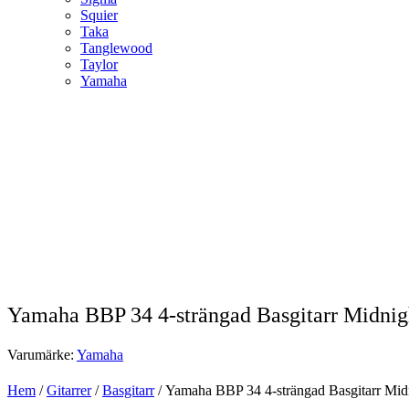
Squier
Taka
Tanglewood
Taylor
Yamaha
Yamaha BBP 34 4-strängad Basgitarr Midnight
Varumärke:
Yamaha
Hem
/
Gitarrer
/
Basgitarr
/ Yamaha BBP 34 4-strängad Basgitarr Midn