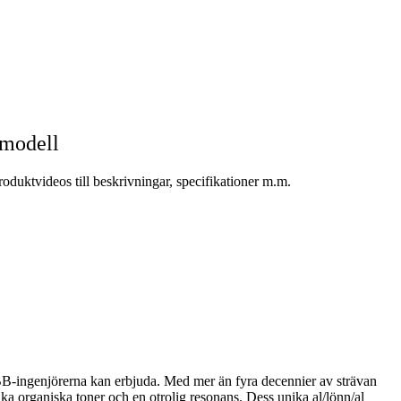
smodell
oduktvideos till beskrivningar, specifikationer m.m.
BB-ingenjörerna kan erbjuda. Med mer än fyra decennier av strävan
ka organiska toner och en otrolig resonans. Dess unika al/lönn/al