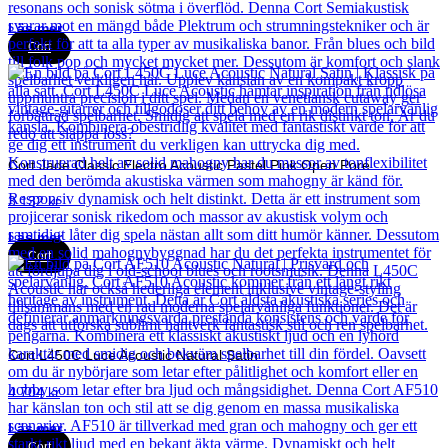
Läs mer
Cort
Cort Jade Classic Electro Acoustic Pastel Pink Open Pore
3 132
kr
Läs mer
Cort
Cort L450C Luce Acoustic Natural Satin
4 704
kr
Läs mer
Cort