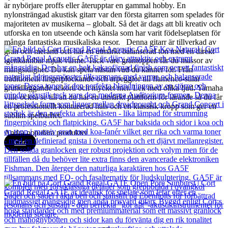
är nybörjare proffs eller återupptar en gammal hobby. En
nylonsträngad akustisk gitarr var den första gitarren som spelades för
majoriteten av musikerna – globalt. Så det är dags att bli kreativ och
utforska en ton utseende och känsla som har varit födelseplatsen för
många fantastiska musikaliska resor. Denna gitarr är tillverkad av
gran och meranti och har en utmärkt balanserad ton med en direkt
igenkännbar mjuk värme. Tack vare grantoppen får du massor av
mångsidighet. Du kan spela nästan vad du känner för. Från
traditionellt fingerplockande och arpeggior till flamenco-stilar
grundläggande ackord och mycket mer. Lek med olika ljud. Yamaha
ville också se till att du har en utmärkt plattform för lärande så du får
en professionellt konturerad hals och en klassisk kropp som ger en
sublim spelbarhet.
Andra populära produkter
Cort