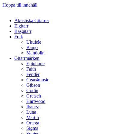
Hoppa till innehåll
Akustiska Gitarrer
Elgitarr
Basgitarr
Folk
Ukulele
Banjo
Mandolin
Gitarrmärken
Epiphone
Faith
Fender
Gear4music
Gibson
Godin
Gretsch
Hartwood
Ibanez
Luna
Martin
Ortega
Sigma
Squier