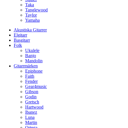
Taka
Tanglewood
Taylor
Yamaha
Akustiska Gitarrer
Elgitarr
Basgitarr
Folk
Ukulele
Banjo
Mandolin
Gitarrmärken
Epiphone
Faith
Fender
Gear4music
Gibson
Godin
Gretsch
Hartwood
Ibanez
Luna
Martin
Ortega