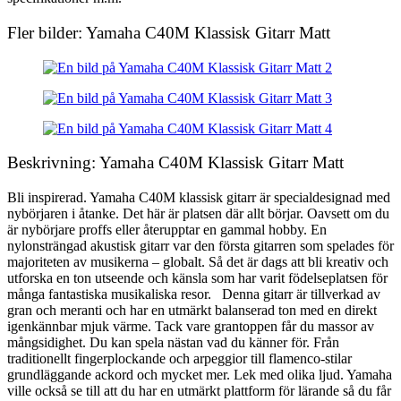
Fler bilder: Yamaha C40M Klassisk Gitarr Matt
Beskrivning: Yamaha C40M Klassisk Gitarr Matt
Bli inspirerad. Yamaha C40M klassisk gitarr är specialdesignad med
nybörjaren i åtanke. Det här är platsen där allt börjar. Oavsett om du
är nybörjare proffs eller återupptar en gammal hobby. En
nylonsträngad akustisk gitarr var den första gitarren som spelades för
majoriteten av musikerna – globalt. Så det är dags att bli kreativ och
utforska en ton utseende och känsla som har varit födelseplatsen för
många fantastiska musikaliska resor. Denna gitarr är tillverkad av
gran och meranti och har en utmärkt balanserad ton med en direkt
igenkännbar mjuk värme. Tack vare grantoppen får du massor av
mångsidighet. Du kan spela nästan vad du känner för. Från
traditionellt fingerplockande och arpeggior till flamenco-stilar
grundläggande ackord och mycket mer. Lek med olika ljud. Yamaha
ville också se till att du har en utmärkt plattform för lärande så du får