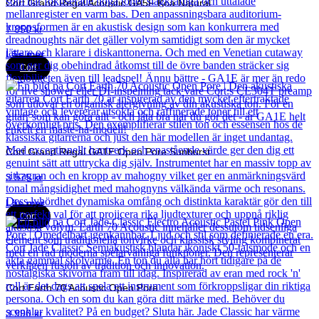
Cort Grand Regal Acoustic GA5F Koa Natural
7 850
kr
Läs mer
Cort
Cort Grand Regal GA1E Open Pore Sunburst
3 575
kr
Läs mer
Cort
Cort Earth 70 Acoustic Open Pore
3 990
kr