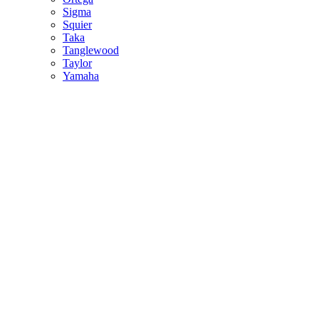
Sigma
Squier
Taka
Tanglewood
Taylor
Yamaha