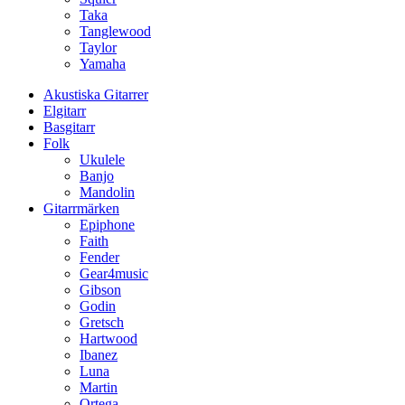
Taka
Tanglewood
Taylor
Yamaha
Akustiska Gitarrer
Elgitarr
Basgitarr
Folk
Ukulele
Banjo
Mandolin
Gitarrmärken
Epiphone
Faith
Fender
Gear4music
Gibson
Godin
Gretsch
Hartwood
Ibanez
Luna
Martin
Ortega