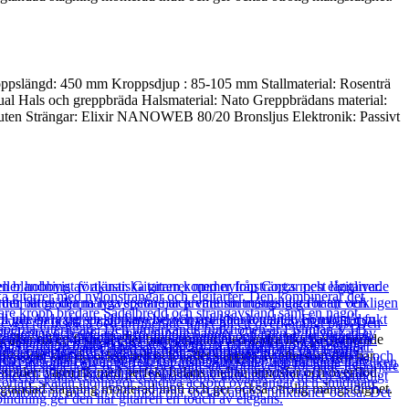
oppslängd: 450 mm Kroppsdjup : 85-105 mm Stallmaterial: Rosenträ
rual Hals och greppbräda Halsmaterial: Nato Greppbrädans material:
uten Strängar: Elixir NANOWEB 80/20 Bronsljus Elektronik: Passivt
åker till en festival eller bara jammar med andra lika passionerade
rdväskan kan du också helt och hållet slappna av eftersom den här
pträder: varm rik med perfekt balans mellan atmosfär och överflöd.
tandad stagning monterad inuti och ger också otrolig mångsidighet.