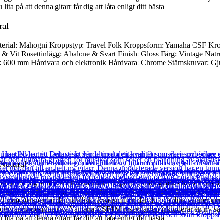
lita på att denna gitarr får dig att låta enligt ditt bästa.
ral
material: Mahogni Kroppstyp: Travel Folk Kroppsform: Yamaha CSF Kr
t & Vit Rosettinlägg: Abalone & Svart Finish: Gloss Färg: Vintage Nat
d: 600 mm Hårdvara och elektronik Hårdvara: Chrome Stämskruvar: Gj
Natural
en för dig som reser mycket när du spelar på din gitarr. Oavsett om du 
detta till det perfekta reseinstrumentet. Tack vare den medföjlande hå
ud som återspeglar den idylliska kvällsmiljön där du och dina vänner up
noggranna designen av Yamaha CSF1M resegitarren inkluderar en ny såg
lita på att denna gitarr får dig att låta enligt ditt bästa.