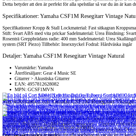
Detta betyder att den är perfekt för alla spelstilar så var du än är kan du 
Specifikationer: Yamaha CSF1M Resegitarr Vintage Natu
Specifikationer Kropp & Stall Lockmaterial: Fast sitkagran Kropps
Stift: Svart ABS med vita prickar Sadelmaterial: Urea Bindning: Svar
Rosenträ Greppbrädans radie: 400 mm Sadelmaterial: Urea Skalläng
system (SRT Piezo) Tillbehör: Insexnyckel Fodral: Hårdväska ingår
Detaljer: Yamaha CSF1M Resegitarr Vintage Natural
Varumärke: Yamaha
Återförsäljare: Gear 4 Music SE
Gitarrer > Akustiska Gitarrer
EAN: 4957812628082
MPN: GCSF1MVN
Mer information om Yamaha CSF1M Resegitarr Vintage 
Res med lätthet spela med energi. Yamaha CSF1M är den perfekta gitarr
musiker gör denna gitarrs kompakta form och vackert utformade kropp 
Cort AD810 Left Handed Open Pore
gitarren förblir säkert skyddad under transporten. Uppträd med ett lj
Cort Sunset Nylectric Deluxe Tobacco Sunburst
Den fantastiska kombinationen tonträ ger detta dynamiska ljud. Den 
2 417
kr
Detta betyder att den är perfekt för alla spelstilar så var du än är kan du 
Cort Sunset Nylectric II Black