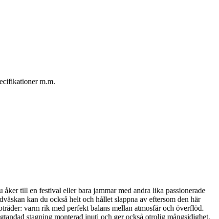
ecifikationer m.m.
åker till en festival eller bara jammar med andra lika passionerade
rdväskan kan du också helt och hållet slappna av eftersom den här
pträder: varm rik med perfekt balans mellan atmosfär och överflöd.
tandad stagning monterad inuti och ger också otrolig mångsidighet.