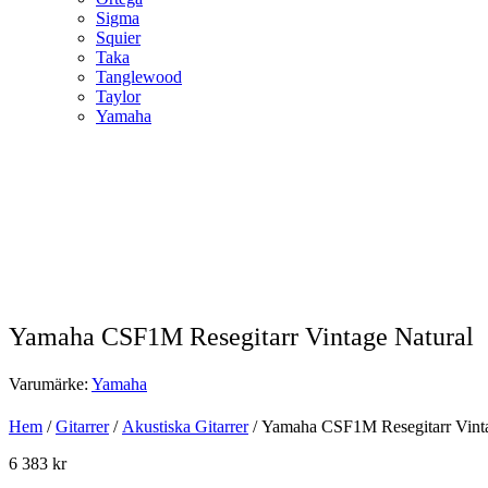
Sigma
Squier
Taka
Tanglewood
Taylor
Yamaha
Yamaha CSF1M Resegitarr Vintage Natural
Varumärke:
Yamaha
Hem
/
Gitarrer
/
Akustiska Gitarrer
/ Yamaha CSF1M Resegitarr Vint
6 383
kr