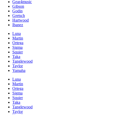
Gear4music
Gibson
Godin
Gretsch
Hartwood
Ibanez
Luna
Martin
Ortega
Sigma
Squier
Taka
Tanglewood
Taylor
Yamaha
Luna
Martin
Ortega
Sigma
Squier
Taka
Tanglewood
Taylor