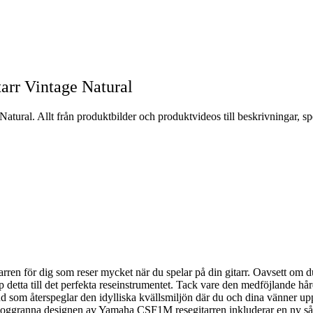
rr Vintage Natural
ural. Allt från produktbilder och produktvideos till beskrivningar, sp
en för dig som reser mycket när du spelar på din gitarr. Oavsett om du 
detta till det perfekta reseinstrumentet. Tack vare den medföjlande hå
ud som återspeglar den idylliska kvällsmiljön där du och dina vänner up
noggranna designen av Yamaha CSF1M resegitarren inkluderar en ny såg