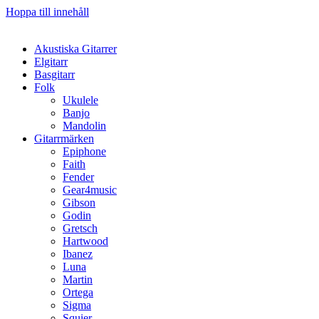
Hoppa till innehåll
Akustiska Gitarrer
Elgitarr
Basgitarr
Folk
Ukulele
Banjo
Mandolin
Gitarrmärken
Epiphone
Faith
Fender
Gear4music
Gibson
Godin
Gretsch
Hartwood
Ibanez
Luna
Martin
Ortega
Sigma
Squier