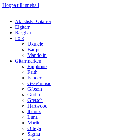
Hoppa till innehåll
Akustiska Gitarrer
Elgitarr
Basgitarr
Folk
Ukulele
Banjo
Mandolin
Gitarrmärken
Epiphone
Faith
Fender
Gear4music
Gibson
Godin
Gretsch
Hartwood
Ibanez
Luna
Martin
Ortega
Sigma
Squier