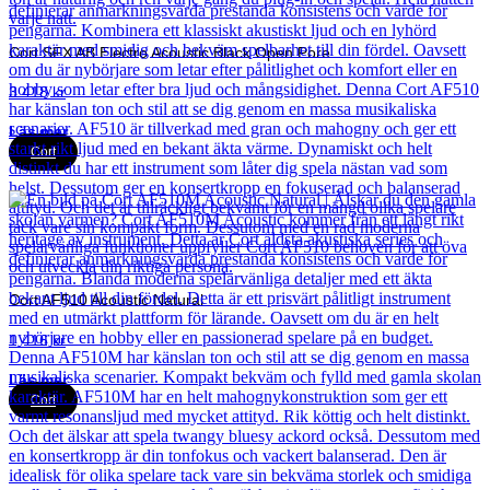
Cort SFX AB Electro Acoustic Black Open Pore
3 418
kr
Läs mer
Cort
Cort AF510 Acoustic Natural
1 416
kr
Läs mer
Cort