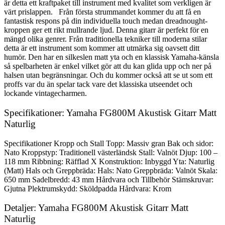
är detta ett kraftpaket till instrument med kvalitet som verkligen är
värt prislappen. Från första strummandet kommer du att få en
fantastisk respons på din individuella touch medan dreadnought-
kroppen ger ett rikt mullrande ljud. Denna gitarr är perfekt för en
mängd olika genrer. Från traditionella tekniker till moderna stilar
detta är ett instrument som kommer att utmärka sig oavsett ditt
humör. Den har en silkeslen matt yta och en klassisk Yamaha-känsla
så spelbarheten är enkel vilket gör att du kan glida upp och ner på
halsen utan begränsningar. Och du kommer också att se ut som ett
proffs var du än spelar tack vare det klassiska utseendet och
lockande vintagecharmen.
Specifikationer: Yamaha FG800M Akustisk Gitarr Matt
Naturlig
Specifikationer Kropp och Stall Topp: Massiv gran Bak och sidor:
Nato Kroppstyp: Traditionell västerländsk Stall: Valnöt Djup: 100 –
118 mm Ribbning: Räfflad X Konstruktion: Inbyggd Yta: Naturlig
(Matt) Hals och Greppbräda: Hals: Nato Greppbräda: Valnöt Skala:
650 mm Sadelbredd: 43 mm Hårdvara och Tillbehör Stämskruvar:
Gjutna Plektrumskydd: Sköldpadda Hårdvara: Krom
Detaljer: Yamaha FG800M Akustisk Gitarr Matt
Naturlig