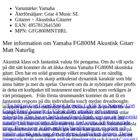
Varumärke: Yamaha
Återförsäljare: Gear 4 Music SE
Gitarrer > Akustiska Gitarrer
EAN: 4957812641500
MPN: GFG800MNTIIRL
Mer information om Yamaha FG800M Akustisk Gitarr
Matt Naturlig
Akustisk klass och fantastisk valuta för pengarna. Om du vill spela
på ditt sätt kommer du att älska denna Yamaha FG800M akustiska
gitarr. Den har en solid grantopp vilket resulterar i en oändlig
mångsidighet och en skarp artikulerad dynamisk karaktär som blir
ännu bättre ju mer du spelar. Oavsett om du är nybörjare eller proffs
är detta ett kraftpaket till instrument med kvalitet som verkligen är
värt prislappen. Från första strummandet kommer du att få en
fantastisk respons på din individuella touch medan dreadnought-
kroppen ger ett rikt mullrande ljud. Denna gitarr är perfekt för en
mängd olika genrer. Från traditionella tekniker till moderna stilar
detta är ett instrument som kommer att utmärka sig oavsett ditt
humör. Den har en silkeslen matt yta och en klassisk Yamaha-känsla
så spelbarheten är enkel vilket gör att du kan glida upp och ner på
halsen utan begränsningar. Och du kommer också att se ut som ett