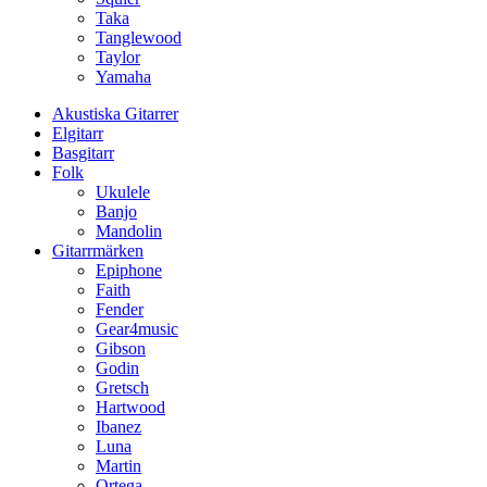
Taka
Tanglewood
Taylor
Yamaha
Akustiska Gitarrer
Elgitarr
Basgitarr
Folk
Ukulele
Banjo
Mandolin
Gitarrmärken
Epiphone
Faith
Fender
Gear4music
Gibson
Godin
Gretsch
Hartwood
Ibanez
Luna
Martin
Ortega