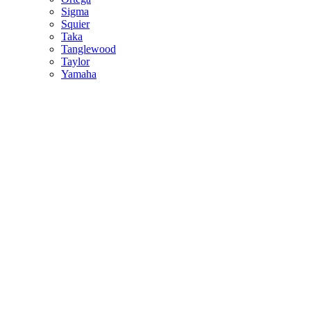
Sigma
Squier
Taka
Tanglewood
Taylor
Yamaha