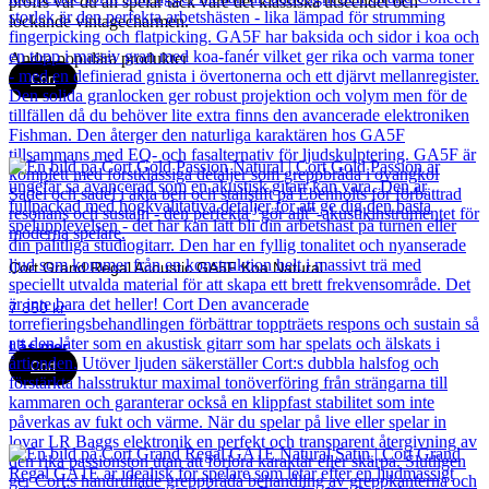
proffs var du än spelar tack vare det klassiska utseendet och
lockande vintagecharmen.
Andra populära produkter
Cort
Cort Grand Regal Acoustic GA5F Koa Natural
7 850
kr
Läs mer
Cort