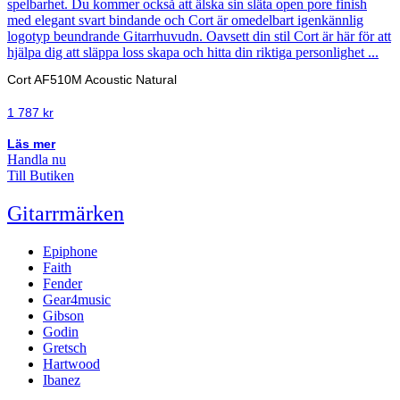
Cort AF510M Acoustic Natural
1 787
kr
Läs mer
Handla nu
Till Butiken
Gitarrmärken
Epiphone
Faith
Fender
Gear4music
Gibson
Godin
Gretsch
Hartwood
Ibanez