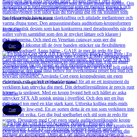
Cort Gold Passion Natural
19 061
kr
Läs mer
Cort
Cort Grand Regal GA1E Natural Satin
3 832
kr
Läs mer
Cort