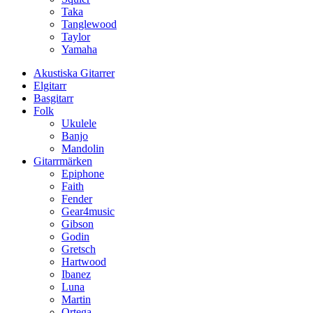
Taka
Tanglewood
Taylor
Yamaha
Akustiska Gitarrer
Elgitarr
Basgitarr
Folk
Ukulele
Banjo
Mandolin
Gitarrmärken
Epiphone
Faith
Fender
Gear4music
Gibson
Godin
Gretsch
Hartwood
Ibanez
Luna
Martin
Ortega