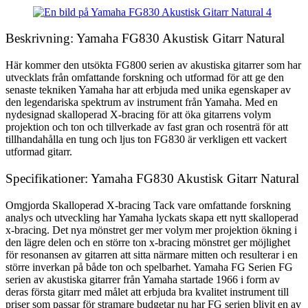
Beskrivning: Yamaha FG830 Akustisk Gitarr Natural
Här kommer den utsökta FG800 serien av akustiska gitarrer som har
utvecklats från omfattande forskning och utformad för att ge den
senaste tekniken Yamaha har att erbjuda med unika egenskaper av
den legendariska spektrum av instrument från Yamaha. Med en
nydesignad skalloperad X-bracing för att öka gitarrens volym
projektion och ton och tillverkade av fast gran och rosenträ för att
tillhandahålla en tung och ljus ton FG830 är verkligen ett vackert
utformad gitarr.
Specifikationer: Yamaha FG830 Akustisk Gitarr Natural
Omgjorda Skalloperad X-bracing Tack vare omfattande forskning
analys och utveckling har Yamaha lyckats skapa ett nytt skalloperad
x-bracing. Det nya mönstret ger mer volym mer projektion ökning i
den lägre delen och en större ton x-bracing mönstret ger möjlighet
för resonansen av gitarren att sitta närmare mitten och resulterar i en
större inverkan på både ton och spelbarhet. Yamaha FG Serien FG
serien av akustiska gitarrer från Yamaha startade 1966 i form av
deras första gitarr med målet att erbjuda bra kvalitet instrument till
priser som passar för stramare budgetar nu har FG serien blivit en av