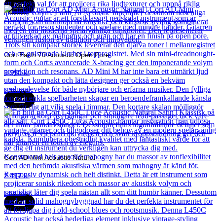
Cort
Cort Earth 70 Acoustic Open Pore
3 990
kr
Läs mer
Cort
Cort AD Mini Acoustic Natural
2 417
kr
Läs mer
Cort