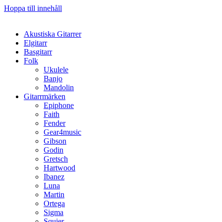
Hoppa till innehåll
Akustiska Gitarrer
Elgitarr
Basgitarr
Folk
Ukulele
Banjo
Mandolin
Gitarrmärken
Epiphone
Faith
Fender
Gear4music
Gibson
Godin
Gretsch
Hartwood
Ibanez
Luna
Martin
Ortega
Sigma
Squier