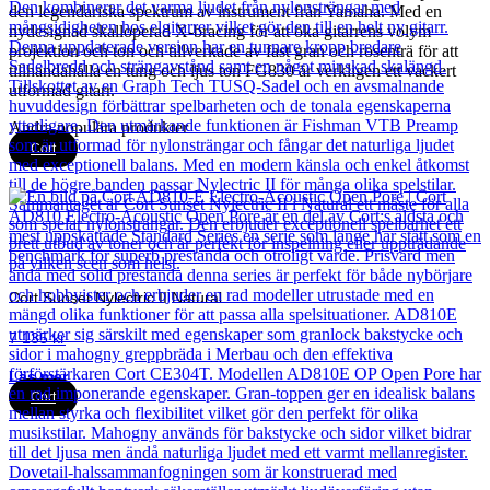
den legendariska spektrum av instrument från Yamaha. Med en
nydesignad skalloperad X-bracing för att öka gitarrens volym
projektion och ton och tillverkade av fast gran och rosenträ för att
tillhandahålla en tung och ljus ton FG830 är verkligen ett vackert
utformad gitarr.
Andra populära produkter
Cort
Cort Sunset Nylectric II Natural
7 135
kr
Läs mer
Cort