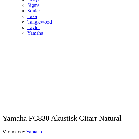
Sigma
Squier
Taka
Tanglewood
Taylor
Yamaha
Yamaha FG830 Akustisk Gitarr Natural
Varumärke:
Yamaha