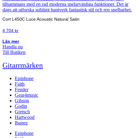
Cort L450C Luce Acoustic Natural Satin
4 704
kr
Läs mer
Handla nu
Till Butiken
Gitarrmärken
Epiphone
Faith
Fender
Gear4music
Gibson
Godin
Gretsch
Hartwood
Ibanez
Epiphone