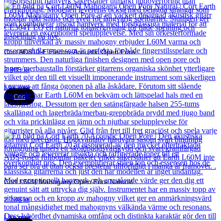
Cort AD810-E Electro-Acoustic Open Pore
2 989
kr
Läs mer
Cort
Cort L60M Mahogany Open Pore Natural
2 188
kr
Läs mer