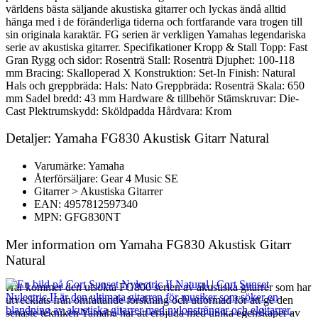
världens bästa säljande akustiska gitarrer och lyckas ändå alltid
hänga med i de föränderliga tiderna och fortfarande vara trogen till
sin originala karaktär. FG serien är verkligen Yamahas legendariska
serie av akustiska gitarrer. Specifikationer Kropp & Stall Topp: Fast
Gran Rygg och sidor: Rosenträ Stall: Rosenträ Djuphet: 100-118
mm Bracing: Skalloperad X Konstruktion: Set-In Finish: Natural
Hals och greppbräda: Hals: Nato Greppbräda: Rosenträ Skala: 650
mm Sadel bredd: 43 mm Hardware & tillbehör Stämskruvar: Die-
Cast Plektrumskydd: Sköldpadda Hårdvara: Krom
Detaljer: Yamaha FG830 Akustisk Gitarr Natural
Varumärke: Yamaha
Återförsäljare: Gear 4 Music SE
Gitarrer > Akustiska Gitarrer
EAN: 4957812597340
MPN: GFG830NT
Mer information om Yamaha FG830 Akustisk Gitarr
Natural
Här kommer den utsökta FG800 serien av akustiska gitarrer som har
utvecklats från omfattande forskning och utformad för att ge den
senaste tekniken Yamaha har att erbjuda med unika egenskaper av