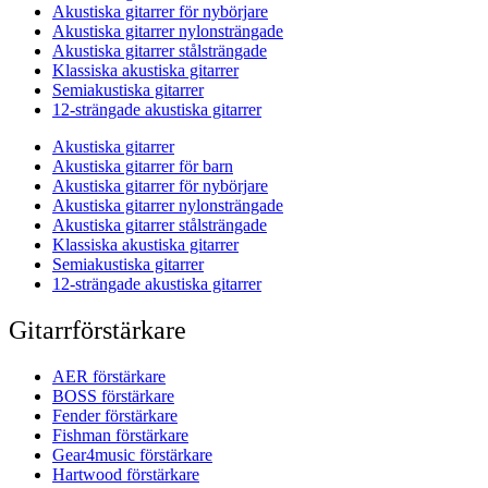
Akustiska gitarrer för nybörjare
Akustiska gitarrer nylonsträngade
Akustiska gitarrer stålsträngade
Klassiska akustiska gitarrer
Semiakustiska gitarrer
12-strängade akustiska gitarrer
Akustiska gitarrer
Akustiska gitarrer för barn
Akustiska gitarrer för nybörjare
Akustiska gitarrer nylonsträngade
Akustiska gitarrer stålsträngade
Klassiska akustiska gitarrer
Semiakustiska gitarrer
12-strängade akustiska gitarrer
Gitarrförstärkare
AER förstärkare
BOSS förstärkare
Fender förstärkare
Fishman förstärkare
Gear4music förstärkare
Hartwood förstärkare