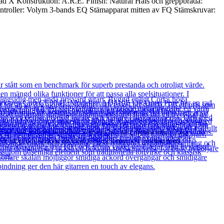
ad X Konstruktion: A.R.E. Finish: Natural Hals och greppbräda:
troller: Volym 3-bands EQ Stämapparat mitten av FQ Stämskruvar:
t ge den senaste tekniken Yamaha har att erbjuda med unika
ä för att producera en mycket tung och mycket ljus ton med