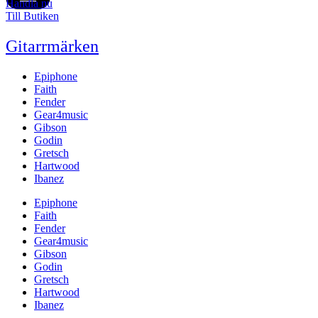
Handla nu
Till Butiken
Gitarrmärken
Epiphone
Faith
Fender
Gear4music
Gibson
Godin
Gretsch
Hartwood
Ibanez
Epiphone
Faith
Fender
Gear4music
Gibson
Godin
Gretsch
Hartwood
Ibanez