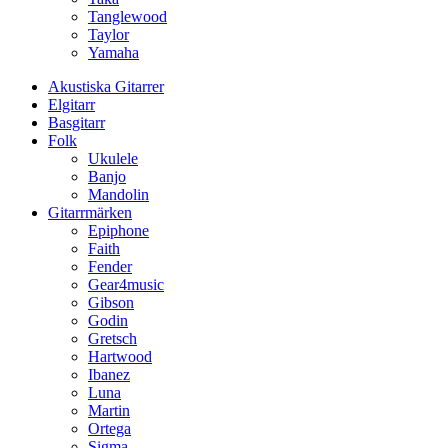
Tanglewood
Taylor
Yamaha
Akustiska Gitarrer
Elgitarr
Basgitarr
Folk
Ukulele
Banjo
Mandolin
Gitarrmärken
Epiphone
Faith
Fender
Gear4music
Gibson
Godin
Gretsch
Hartwood
Ibanez
Luna
Martin
Ortega
Sigma