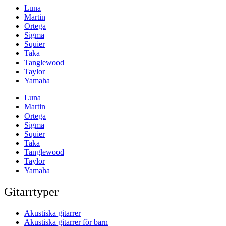
Luna
Martin
Ortega
Sigma
Squier
Taka
Tanglewood
Taylor
Yamaha
Luna
Martin
Ortega
Sigma
Squier
Taka
Tanglewood
Taylor
Yamaha
Gitarrtyper
Akustiska gitarrer
Akustiska gitarrer för barn