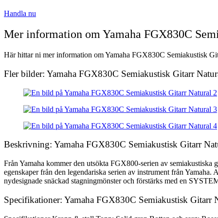
Handla nu
Mer information om Yamaha FGX830C Semiak
Här hittar ni mer information om Yamaha FGX830C Semiakustisk Gitarr 
Fler bilder: Yamaha FGX830C Semiakustisk Gitarr Natur
Beskrivning: Yamaha FGX830C Semiakustisk Gitarr Nat
Från Yamaha kommer den utsökta FGX800-serien av semiakustiska gitar
egenskaper från den legendariska serien av instrument från Yamaha. At
nydesignade snäckad stagningmönster och förstärks med en SYSTEM
Specifikationer: Yamaha FGX830C Semiakustisk Gitarr N