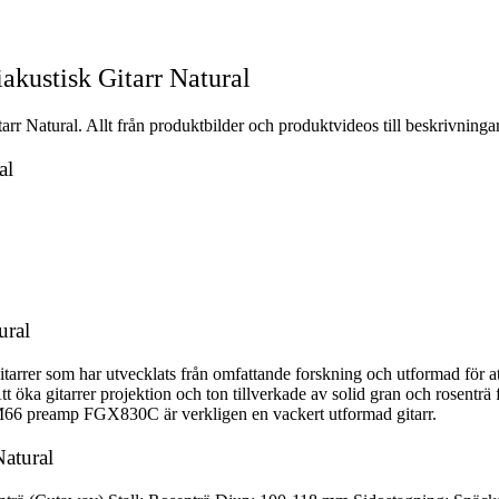
ustisk Gitarr Natural
Natural. Allt från produktbilder och produktvideos till beskrivningar
al
ural
rer som har utvecklats från omfattande forskning och utformad för at
t öka gitarrer projektion och ton tillverkade av solid gran och rosentr
66 preamp FGX830C är verkligen en vackert utformad gitarr.
atural