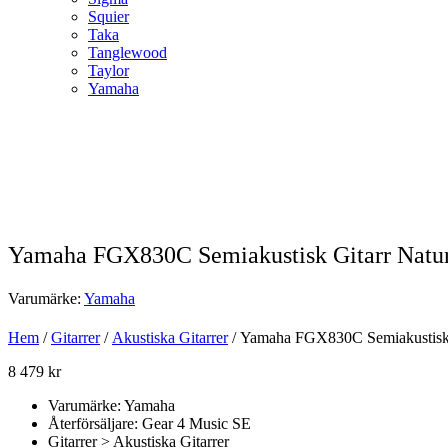
Squier
Taka
Tanglewood
Taylor
Yamaha
Yamaha FGX830C Semiakustisk Gitarr Natur
Varumärke:
Yamaha
Hem
/
Gitarrer
/
Akustiska Gitarrer
/ Yamaha FGX830C Semiakustisk 
8 479
kr
Varumärke: Yamaha
Återförsäljare: Gear 4 Music SE
Gitarrer > Akustiska Gitarrer