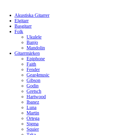
Hoppa
till
Akustiska Gitarrer
innehåll
Elgitarr
Basgitarr
Folk
Ukulele
Banjo
Mandolin
Gitarrmärken
Epiphone
Faith
Fender
Gear4music
Gibson
Godin
Gretsch
Hartwood
Ibanez
Luna
Martin
Ortega
Sigma
Squier
Taka