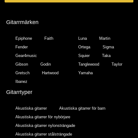
Gitarrmärken
Epiphone
Faith
Luna
Martin
Fender
Ortega
Sigma
Gear4music
Squier
Taka
Gibson
Godin
Tanglewood
Taylor
Gretsch
Hartwood
Yamaha
Ibanez
Gitarrtyper
Akustiska gitarrer
Akustiska gitarrer för barn
Akustiska gitarrer för nybörjare
Akustiska gitarrer nylonsträngade
Akustiska gitarrer stålsträngade