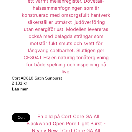
Cort AD810 Satin Sunburst
2 131
kr
Läs mer
Cort