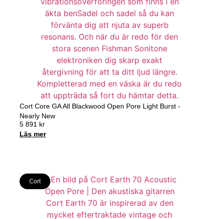
Cort Core GA All Blackwood Open Pore Light Burst -
Nearly New
5 891
kr
Läs mer
Cort