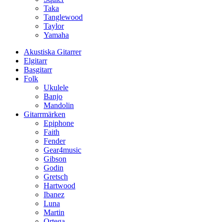
Taka
Tanglewood
Taylor
Yamaha
Akustiska Gitarrer
Elgitarr
Basgitarr
Folk
Ukulele
Banjo
Mandolin
Gitarrmärken
Epiphone
Faith
Fender
Gear4music
Gibson
Godin
Gretsch
Hartwood
Ibanez
Luna
Martin
Ortega