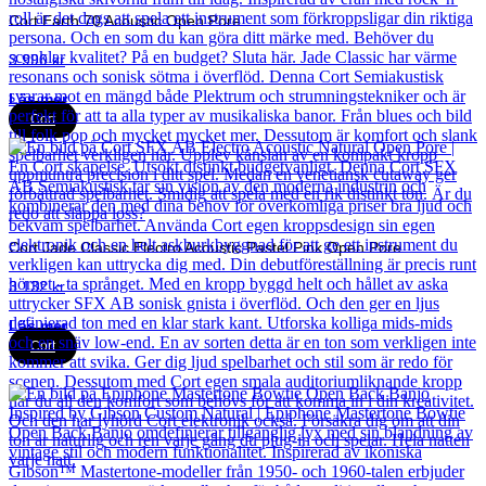
Cort Earth 70 Acoustic Open Pore
3 990
kr
Läs mer
Cort
Cort Jade Classic Electro Acoustic Pastel Pink Open Pore
3 132
kr
Läs mer
Cort