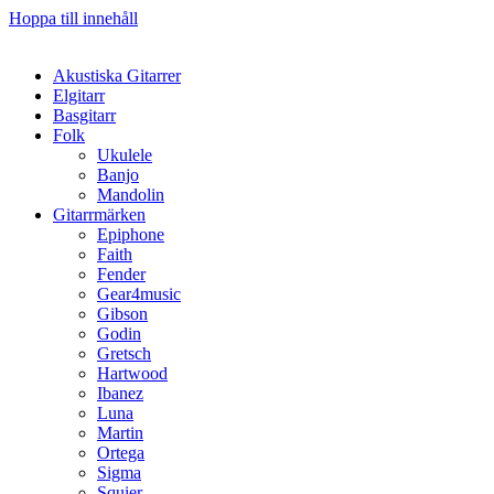
Hoppa till innehåll
Akustiska Gitarrer
Elgitarr
Basgitarr
Folk
Ukulele
Banjo
Mandolin
Gitarrmärken
Epiphone
Faith
Fender
Gear4music
Gibson
Godin
Gretsch
Hartwood
Ibanez
Luna
Martin
Ortega
Sigma
Squier