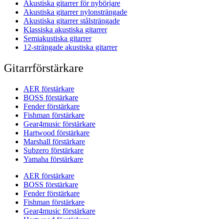
Akustiska gitarrer för nybörjare
Akustiska gitarrer nylonsträngade
Akustiska gitarrer stålsträngade
Klassiska akustiska gitarrer
Semiakustiska gitarrer
12-strängade akustiska gitarrer
Gitarrförstärkare
AER förstärkare
BOSS förstärkare
Fender förstärkare
Fishman förstärkare
Gear4music förstärkare
Hartwood förstärkare
Marshall förstärkare
Subzero förstärkare
Yamaha förstärkare
AER förstärkare
BOSS förstärkare
Fender förstärkare
Fishman förstärkare
Gear4music förstärkare