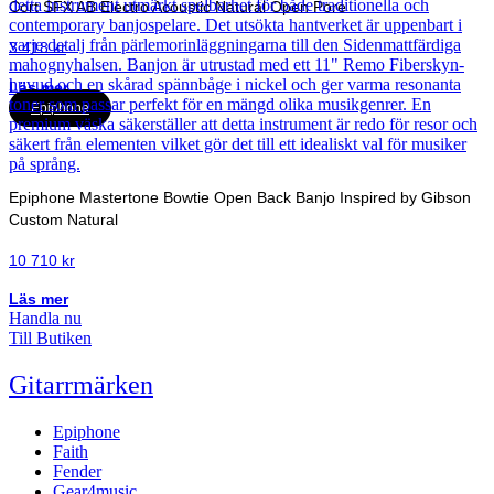
Cort SFX AB Electro Acoustic Natural Open Pore
3 418
kr
Läs mer
Epiphone
Epiphone Mastertone Bowtie Open Back Banjo Inspired by Gibson
Custom Natural
10 710
kr
Läs mer
Handla nu
Till Butiken
Gitarrmärken
Epiphone
Faith
Fender
Gear4music