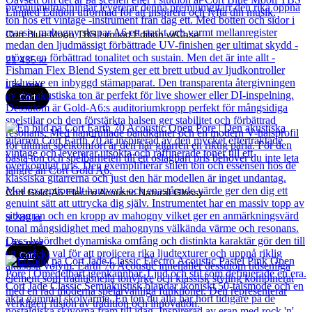
Cort Blue Moon TBS Limited Edition w/Case
21 435
kr
Läs mer
Cort
Cort Gold-A6 Electro Acoustic Natural Glossy
9 280
kr
Läs mer
Cort