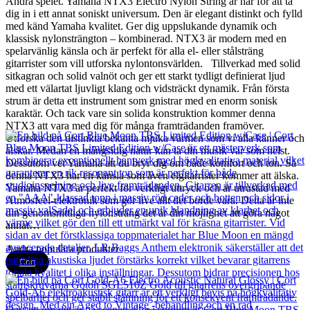
Ändra spelet. Yamaha NTX3 Electro Nylon String är här för att ta
dig in i ett annat soniskt universum. Den är elegant distinkt och fylld
med känd Yamaha kvalitet. Ger dig uppslukande dynamik och
klassisk nylonsträngton – kombinerad. NTX3 är modern med en
spelarvänlig känsla och är perfekt för alla el- eller stålsträng
gitarrister som vill utforska nylontonsvärlden. Tillverkad med solid
sitkagran och solid valnöt och ger ett starkt tydligt definierat ljud
med ett välartat ljuvligt klang och vidsträckt dynamik. Från första
strum är detta ett instrument som gnistrar med en enorm sonisk
karaktär. Och tack vare sin solida konstruktion kommer denna
NTX3 att vara med dig för många framträdanden framöver.
Utforska den distinkta bekanta mjuka värmen som vi alla känner och
älskar. Medan en mångsidig natur kan ta din musik var som helst.
Dessutom vet Yamaha att du bryr dig om både komfort och ton. Så
denna NTX3 har en känsla som även elgitarrister kommer att älska.
Yamaha NTX3 är perfekt för verkligt uttryck och är utrustad med
Atmosfeel-elektronik som gör live allt det borde vara. Detta är inte
din genomsnittliga nylonsträng det är din möjlighet att göra något
annat…
Andra populära produkter
Cort