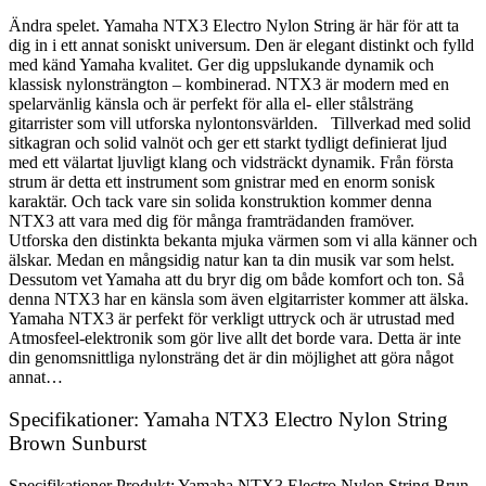
Ändra spelet. Yamaha NTX3 Electro Nylon String är här för att ta
dig in i ett annat soniskt universum. Den är elegant distinkt och fylld
med känd Yamaha kvalitet. Ger dig uppslukande dynamik och
klassisk nylonsträngton – kombinerad. NTX3 är modern med en
spelarvänlig känsla och är perfekt för alla el- eller stålsträng
gitarrister som vill utforska nylontonsvärlden. Tillverkad med solid
sitkagran och solid valnöt och ger ett starkt tydligt definierat ljud
med ett välartat ljuvligt klang och vidsträckt dynamik. Från första
strum är detta ett instrument som gnistrar med en enorm sonisk
karaktär. Och tack vare sin solida konstruktion kommer denna
NTX3 att vara med dig för många framträdanden framöver.
Utforska den distinkta bekanta mjuka värmen som vi alla känner och
älskar. Medan en mångsidig natur kan ta din musik var som helst.
Dessutom vet Yamaha att du bryr dig om både komfort och ton. Så
denna NTX3 har en känsla som även elgitarrister kommer att älska.
Yamaha NTX3 är perfekt för verkligt uttryck och är utrustad med
Atmosfeel-elektronik som gör live allt det borde vara. Detta är inte
din genomsnittliga nylonsträng det är din möjlighet att göra något
annat…
Specifikationer: Yamaha NTX3 Electro Nylon String
Brown Sunburst
Specifikationer Produkt: Yamaha NTX3 Electro Nylon String Brun