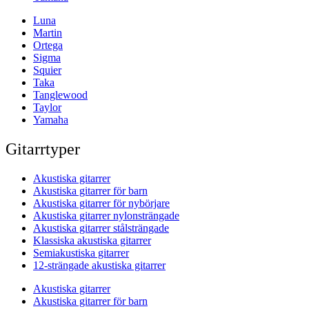
Luna
Martin
Ortega
Sigma
Squier
Taka
Tanglewood
Taylor
Yamaha
Gitarrtyper
Akustiska gitarrer
Akustiska gitarrer för barn
Akustiska gitarrer för nybörjare
Akustiska gitarrer nylonsträngade
Akustiska gitarrer stålsträngade
Klassiska akustiska gitarrer
Semiakustiska gitarrer
12-strängade akustiska gitarrer
Akustiska gitarrer
Akustiska gitarrer för barn