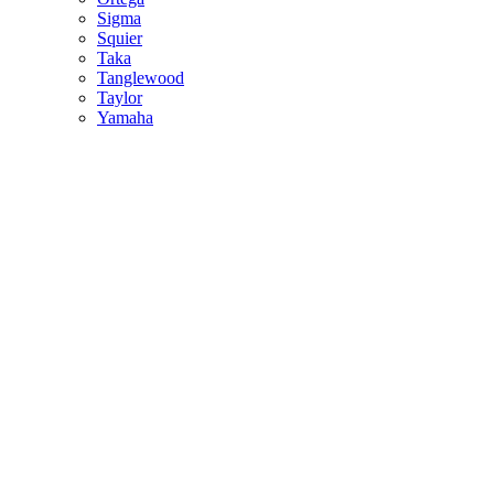
Sigma
Squier
Taka
Tanglewood
Taylor
Yamaha