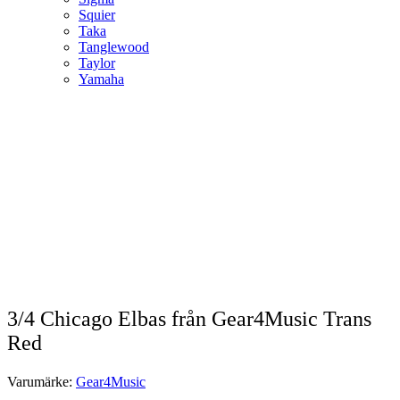
Squier
Taka
Tanglewood
Taylor
Yamaha
3/4 Chicago Elbas från Gear4Music Trans
Red
Varumärke:
Gear4Music