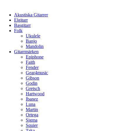
Hoppa
till
Akustiska Gitarrer
innehåll
Elgitarr
Basgitarr
Folk
Ukulele
Banjo
Mandolin
Gitarrmärken
Epiphone
Faith
Fender
Gear4music
Gibson
Godin
Gretsch
Hartwood
Ibanez
Luna
Martin
Ortega
Sigma
Squier
Taka