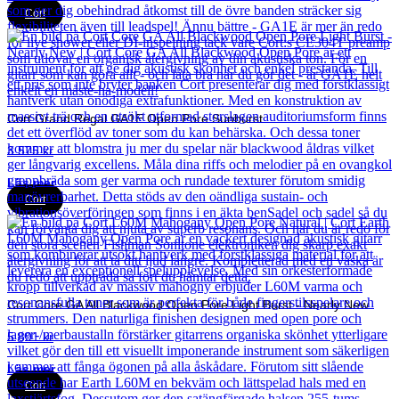
Cort
Cort Grand Regal GA1E Open Pore Sunburst
3 575
kr
Läs mer
Cort
Cort Core GA All Blackwood Open Pore Light Burst - Nearly New
5 891
kr
Läs mer
Cort