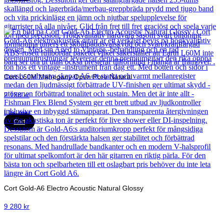
Cort L60M Mahogany Open Pore Natural
2 188
kr
Läs mer
Cort
Cort Gold-A6 Electro Acoustic Natural Glossy
9 280
kr