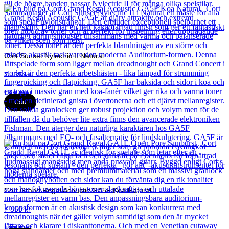
Cort Sunset Nylectric II Natural
7 135
kr
Läs mer
Cort
Cort Grand Regal Acoustic GA5F Koa Natural
7 850
kr
Läs mer