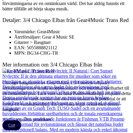
förväntningarna av en omtänksam värld. Det har aldrig funnits ett
bättre tillfälle att börja skapa musik.
Detaljer: 3/4 Chicago Elbas från Gear4Music Trans Red
Varumärke: Gear4Music
Återförsäljare: Gear 4 Music SE
Gitarrer > Basgitarr
EAN: 5055888821112
MPN: BG34-CHG-TR
Mer information om 3/4 Chicago Elbas från
Gear4Music Trans Red
Chicago basgitarren av Gear4Music i 3/4 storlek erbjuder
förstklassiga toner smala kroppskonturer och maximal spelbarhet till
ett fantastiskt pris. Tack vare sin fasta Paulowniakropp erbjuder detta
instrument en varm rundad ton med bra sustain och potential ör att
forma ett varumärkesljud. En bärväska ingår också med denna
basgitarr.
Andra populära produkter
Cort