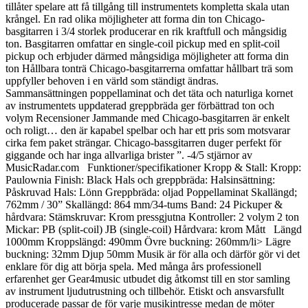
tillåter spelare att få tillgång till instrumentets kompletta skala utan
krångel. En rad olika möjligheter att forma din ton Chicago-
basgitarren i 3/4 storlek producerar en rik kraftfull och mångsidig
ton. Basgitarren omfattar en single-coil pickup med en split-coil
pickup och erbjuder därmed mångsidiga möjligheter att forma din
ton Hållbara tonträ Chicago-basgitarrerna omfattar hållbart trä som
uppfyller behoven i en värld som ständigt ändras.
Sammansättningen poppellaminat och det täta och naturliga kornet
av instrumentets uppdaterad greppbräda ger förbättrad ton och
volym Recensioner Jammande med Chicago-basgitarren är enkelt
och roligt… den är kapabel spelbar och har ett pris som motsvarar
cirka fem paket strängar. Chicago-bassgitarren duger perfekt för
giggande och har inga allvarliga brister ”. -4/5 stjärnor av
MusicRadar.com Funktioner/specifikationer Kropp & Stall: Kropp:
Paulownia Finish: Black Hals och greppbräda: Halsinsättning:
Påskruvad Hals: Lönn Greppbräda: oljad Poppellaminat Skallängd;
762mm / 30” Skallängd: 864 mm/34-tums Band: 24 Pickuper &
hårdvara: Stämskruvar: Krom pressgjutna Kontroller: 2 volym 2 ton
Mickar: PB (split-coil) JB (single-coil) Hårdvara: krom Mått Längd
1000mm Kroppslängd: 490mm Övre buckning: 260mm/li> Lägre
buckning: 32mm Djup 50mm Musik är för alla och därför gör vi det
enklare för dig att börja spela. Med många års professionell
erfarenhet ger Gear4music utbudet dig åtkomst till en stor samling
av instrument ljudutrustning och tillbehör. Etiskt och ansvarsfullt
producerade passar de för varje musikintresse medan de möter