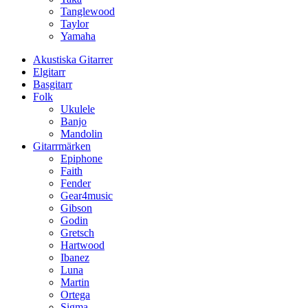
Tanglewood
Taylor
Yamaha
Akustiska Gitarrer
Elgitarr
Basgitarr
Folk
Ukulele
Banjo
Mandolin
Gitarrmärken
Epiphone
Faith
Fender
Gear4music
Gibson
Godin
Gretsch
Hartwood
Ibanez
Luna
Martin
Ortega
Sigma