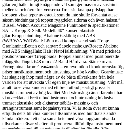
gitarren] håller tungt knäppande väl som ger massor av sustain i
mellersta och övre frekvenserna.Trots sin knappa prislapp har
kroppen vissa typer av estetik som du inte skulle förväntat att se
såsom bindningar på toppen ryggdelen sidorna och även halsen.”
Russell Welton Acoustic Magazine Funktioner & specifikationer
SA-1: Kropp & Stall: Modell: 40″ konsert akustisk
gitarrKroppsbindning: Abalone 6-skiktig med ABS
(W/B/W/A/W/B)Stall: Lönn med kompenserad sadelTopp:
GranlaminatBotten och sargar: Sapele mahognyRosett: Abalone
med ABS inläggHals: Hals: NatoHalsbindning: Vit med prickade
positionsmarkörerGreppbräda: Poppellaminat med positionerade
inläggSkallängd: 648 mm / 22 Band Hårdvara: Stämskruvar:
Formgjutna i krom Gear4music – en revolution i konkurrenskraftiga
priser musikinstrument och utrustning av hög kvalitet. Gear4music
har slagit sig ihop med några av de bästa tillverkarna från hela
världen för att utveckla vår egen linje av musikutrustning. Vårt mål
är att förse våra kunder med ett brett utbud passligt prissatta
musikinstrument av hög kvalitet Med vår många års erfarenhet har
vi utvecklat ett brett utbud instrument och utrustning inklusive
trumset akustiska och elgitarrer träblås- mässing- och
stränginstrument samt högtalarsystem. Vi är stolta över att kunna
erbjuda detta till våra kunder tillsammans med hundratals andra
kända märken. I ett nära samarbete med våra noggrant utvalda
tillverkare strävar vi efter att producera tillförlitliga instrument med
ett perfekt sound till ett pris som är tillgängligt för alla. Vår