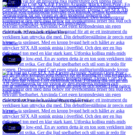
Cort
Cort Earth 70 Acoustic Open Pore
3 990
kr
Läs mer
Cort
Cort SFX AB Electro Acoustic Black Open Pore
3 418
kr
Läs mer
Cort