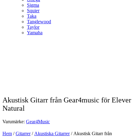
Sigma
Squier
Taka
Tanglewood
Taylor
Yamaha
Akustisk Gitarr från Gear4music för Elever
Natural
Varumärke:
Gear4Music
Hem
/
Gitarrer
/
Akustiska Gitarrer
/ Akustisk Gitarr från