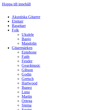
Hoppa till innehåll
Akustiska Gitarrer
Elgitarr
Basgitarr
Folk
Ukulele
Banjo
Mandolin
Gitarrmärken
Epiphone
Faith
Fender
Gear4music
Gibson
Godin
Gretsch
Hartwood
Ibanez
Luna
Martin
Ortega
Sigma
Squier