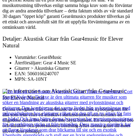
musikutrustning tillverkas enligt samma höga krav som du förväntar
dig av andra ansedda tillverkare – detta faktum stöds av vår standard
30 dagars ”öppet köp” garanti Gear4musics produkter tillverkas på
ett etiskt och ansvarsfullt sätt för att uppfylla förväntningarna av en
omtänksam värld.
Detaljer: Akustisk Gitarr från Gear4music för Elever
Natural
Varumärke: Gear4Music
Återförsäljare: Gear 4 Music SE
Gitarrer > Akustiska Gitarrer
EAN: 5060166240707
MPN: SA-10NT
Mer information om Akustisk Gitarr från Gear4music
för Elever Natural
Denna elevgitarr från Gear4music är en idealisk nybörjargitarr för
alla som letar efter ett attraktivt startinstrument som kommer att
tillgodose deras live bra men inte bryta banken. En kompenserad bro
och attraktiv och professionell bindning lyfter denna gitarr till toner
utöver dess prislapp.