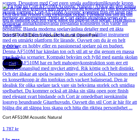
Cort SFX AB Electro Acoustic Natural Open Pore
3 418
kr
Läs mer
Cort
Cort AF510M Acoustic Natural
1 787
kr
Läs mer