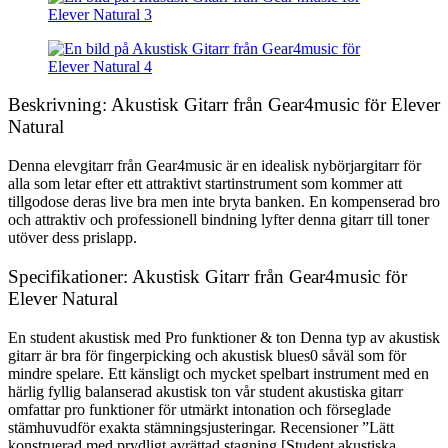
Beskrivning: Akustisk Gitarr från Gear4music för Elever
Natural
Denna elevgitarr från Gear4music är en idealisk nybörjargitarr för
alla som letar efter ett attraktivt startinstrument som kommer att
tillgodose deras live bra men inte bryta banken. En kompenserad bro
och attraktiv och professionell bindning lyfter denna gitarr till toner
utöver dess prislapp.
Specifikationer: Akustisk Gitarr från Gear4music för
Elever Natural
En student akustisk med Pro funktioner & ton Denna typ av akustisk
gitarr är bra för fingerpicking och akustisk blues0 såväl som för
mindre spelare. Ett känsligt och mycket spelbart instrument med en
härlig fyllig balanserad akustisk ton vår student akustiska gitarr
omfattar pro funktioner för utmärkt intonation och förseglade
stämhuvudför exakta stämningsjusteringar. Recensioner ”Lätt
konstruerad med prydligt avrättad stagning [Student akustiska