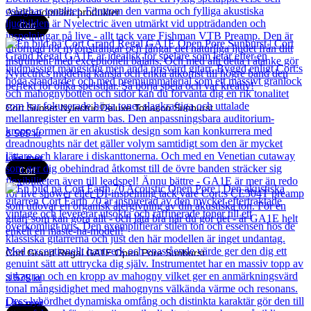
Andra populära produkter
Cort
Cort Sunset Nylectric Deluxe Tobacco Sunburst
8 565
kr
Läs mer
Cort
Cort Grand Regal GA1E Open Pore Sunburst
3 575
kr
Läs mer