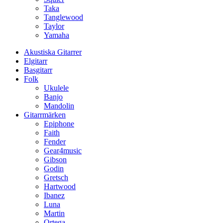
Taka
Tanglewood
Taylor
Yamaha
Akustiska Gitarrer
Elgitarr
Basgitarr
Folk
Ukulele
Banjo
Mandolin
Gitarrmärken
Epiphone
Faith
Fender
Gear4music
Gibson
Godin
Gretsch
Hartwood
Ibanez
Luna
Martin
Ortega