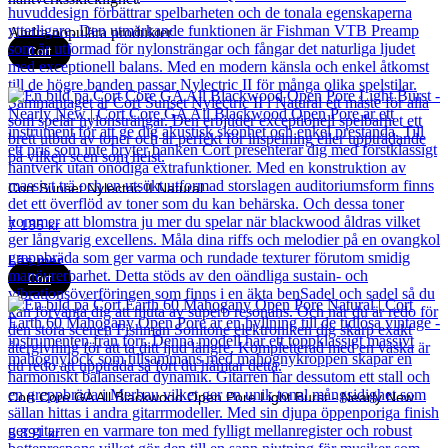
Andra populära produkter
Cort
Cort Sunset Nylectric II Natural
7 135
kr
Läs mer
Cort
Cort Core GA All Blackwood Open Pore Light Burst - Nearly New
5 891
kr