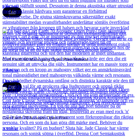
Läs mer
Cort
Cort Earth 60 Mahogany Open Pore Natural
2 846
kr
Läs mer
Cort
Cort Earth 70 Acoustic Open Pore
3 990
kr