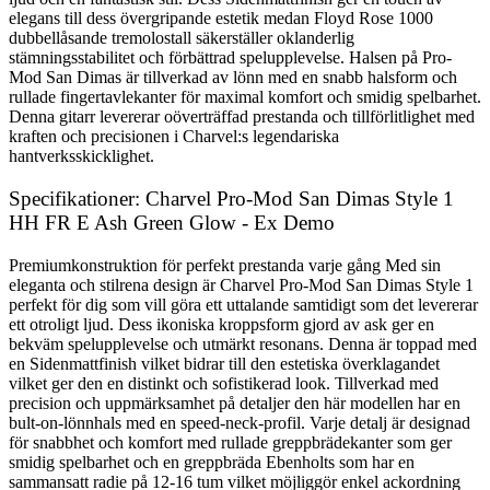
elegans till dess övergripande estetik medan Floyd Rose 1000
dubbellåsande tremolostall säkerställer oklanderlig
stämningsstabilitet och förbättrad spelupplevelse. Halsen på Pro-
Mod San Dimas är tillverkad av lönn med en snabb halsform och
rullade fingertavlekanter för maximal komfort och smidig spelbarhet.
Denna gitarr levererar oöverträffad prestanda och tillförlitlighet med
kraften och precisionen i Charvel:s legendariska
hantverksskicklighet.
Specifikationer: Charvel Pro-Mod San Dimas Style 1
HH FR E Ash Green Glow - Ex Demo
Premiumkonstruktion för perfekt prestanda varje gång Med sin
eleganta och stilrena design är Charvel Pro-Mod San Dimas Style 1
perfekt för dig som vill göra ett uttalande samtidigt som det levererar
ett otroligt ljud. Dess ikoniska kroppsform gjord av ask ger en
bekväm spelupplevelse och utmärkt resonans. Denna är toppad med
en Sidenmattfinish vilket bidrar till den estetiska överklagandet
vilket ger den en distinkt och sofistikerad look. Tillverkad med
precision och uppmärksamhet på detaljer den här modellen har en
bult-on-lönnhals med en speed-neck-profil. Varje detalj är designad
för snabbhet och komfort med rullade greppbrädekanter som ger
smidig spelbarhet och en greppbräda Ebenholts som har en
sammansatt radie på 12-16 tum vilket möjliggör enkel ackordning