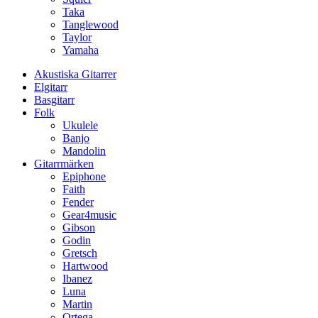
Taka
Tanglewood
Taylor
Yamaha
Akustiska Gitarrer
Elgitarr
Basgitarr
Folk
Ukulele
Banjo
Mandolin
Gitarrmärken
Epiphone
Faith
Fender
Gear4music
Gibson
Godin
Gretsch
Hartwood
Ibanez
Luna
Martin
Ortega