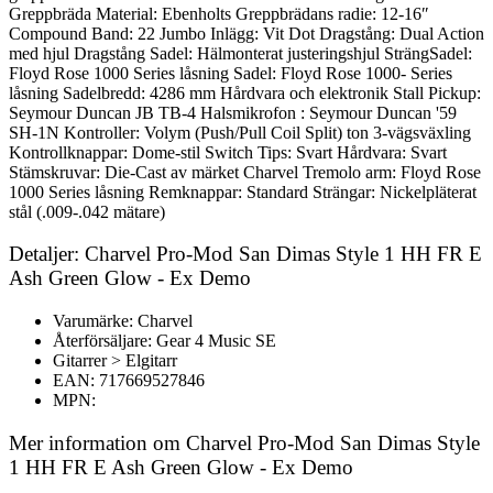
Greppbräda Material: Ebenholts Greppbrädans radie: 12-16″
Compound Band: 22 Jumbo Inlägg: Vit Dot Dragstång: Dual Action
med hjul Dragstång Sadel: Hälmonterat justeringshjul SträngSadel:
Floyd Rose 1000 Series låsning Sadel: Floyd Rose 1000- Series
låsning Sadelbredd: 4286 mm Hårdvara och elektronik Stall Pickup:
Seymour Duncan JB TB-4 Halsmikrofon : Seymour Duncan '59
SH-1N Kontroller: Volym (Push/Pull Coil Split) ton 3-vägsväxling
Kontrollknappar: Dome-stil Switch Tips: Svart Hårdvara: Svart
Stämskruvar: Die-Cast av märket Charvel Tremolo arm: Floyd Rose
1000 Series låsning Remknappar: Standard Strängar: Nickelpläterat
stål (.009-.042 mätare)
Detaljer: Charvel Pro-Mod San Dimas Style 1 HH FR E
Ash Green Glow - Ex Demo
Varumärke: Charvel
Återförsäljare: Gear 4 Music SE
Gitarrer > Elgitarr
EAN: 717669527846
MPN:
Mer information om Charvel Pro-Mod San Dimas Style
1 HH FR E Ash Green Glow - Ex Demo