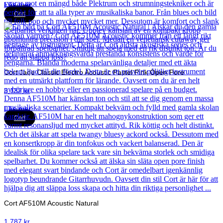
Läs mer
Cort
Cort Jade Classic Electro Acoustic Pastel Pink Open Pore
3 132
kr
Läs mer
Cort
Cort AF510M Acoustic Natural
1 787
kr