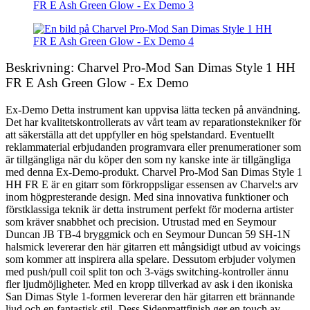
Beskrivning: Charvel Pro-Mod San Dimas Style 1 HH
FR E Ash Green Glow - Ex Demo
Ex-Demo Detta instrument kan uppvisa lätta tecken på användning.
Det har kvalitetskontrollerats av vårt team av reparationstekniker för
att säkerställa att det uppfyller en hög spelstandard. Eventuellt
reklammaterial erbjudanden programvara eller prenumerationer som
är tillgängliga när du köper den som ny kanske inte är tillgängliga
med denna Ex-Demo-produkt. Charvel Pro-Mod San Dimas Style 1
HH FR E är en gitarr som förkroppsligar essensen av Charvel:s arv
inom högpresterande design. Med sina innovativa funktioner och
förstklassiga teknik är detta instrument perfekt för moderna artister
som kräver snabbhet och precision. Utrustad med en Seymour
Duncan JB TB-4 bryggmick och en Seymour Duncan 59 SH-1N
halsmick levererar den här gitarren ett mångsidigt utbud av voicings
som kommer att inspirera alla spelare. Dessutom erbjuder volymen
med push/pull coil split ton och 3-vägs switching-kontroller ännu
fler ljudmöjligheter. Med en kropp tillverkad av ask i den ikoniska
San Dimas Style 1-formen levererar den här gitarren ett brännande
ljud och en fantastisk stil. Dess Sidenmattfinish ger en touch av