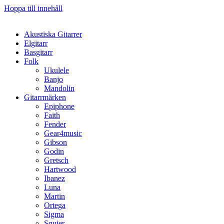
Hoppa till innehåll
Akustiska Gitarrer
Elgitarr
Basgitarr
Folk
Ukulele
Banjo
Mandolin
Gitarrmärken
Epiphone
Faith
Fender
Gear4music
Gibson
Godin
Gretsch
Hartwood
Ibanez
Luna
Martin
Ortega
Sigma
Squier