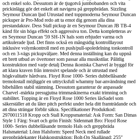
och enkel solo. Dessutom är de tjugotvå jumbobanden och vita
prickinlägg gör det enkelt att navigera på greppbrädan. Sizzling
Seymour Duncan ljud Utrustad med toppmoderna Seymour Duncan
pickuper är Pro-Mod redo att ta emot dig genom alla dina
prestandakrav. Dess Stall pickup är en Seymour Duncan JB TB-4
känd för sin höga effekt och aggressiva ton. Detta kompletteras av
en Seymour Duncan '59 SH-1N hals som erbjuder varma och
artikulerade ljud. Det finns också en mångsidig kontrolllayout
inklusive volymkontroll med en push/pull-spoledelning tonkontroll
och en 3-vägs pickupväljare. Med denna inställning kan du uppnå
ett brett utbud av övertoner som passar alla musikstilar. Pålitlig
konstruktion med varje detalj Denna ikoniska Charvel är byggd för
att klara kraven från intensivt spelande och är utrustad med
högkvalitativ hårdvara. Floyd Rose 1000- Series dubbellåsande
tremolostall möjliggör en uttrycksfull whammy bar-användning med
bibehållen stabil stämning. Dessutom garanterar de anpassade
Charvel -märkta pressgjutna trimmaskinerna exakt trimning och
stabilitet. Topping är en Floyd Rose 1000 Series låsSadel som
säkerställer att du låter pitch perfekt under hela ditt framträdande och
att dina strängar förblir säkra. Specifikationer Produktkod:
2970011518 Kropp och Stall Kroppsmaterial: Ask Form: San Dimas
Style 1 Färg: Svart och grön Finish: Sidenmatt Bro: Floyd Rose
1000- Series dubbellåsande tremolo Hals och greppbräda
Halsmaterial: Lönn Halsform: Speed Neck med rullade
greppbrädekanter Halskonstruktion: Bolt-On Skallängd: 255″