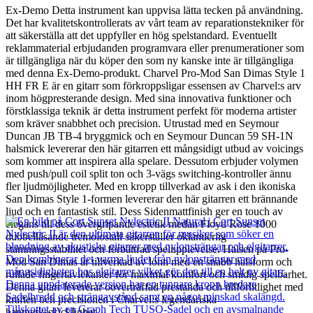
Ex-Demo Detta instrument kan uppvisa lätta tecken på användning.
Det har kvalitetskontrollerats av vårt team av reparationstekniker för
att säkerställa att det uppfyller en hög spelstandard. Eventuellt
reklammaterial erbjudanden programvara eller prenumerationer som
är tillgängliga när du köper den som ny kanske inte är tillgängliga
med denna Ex-Demo-produkt. Charvel Pro-Mod San Dimas Style 1
HH FR E är en gitarr som förkroppsligar essensen av Charvel:s arv
inom högpresterande design. Med sina innovativa funktioner och
förstklassiga teknik är detta instrument perfekt för moderna artister
som kräver snabbhet och precision. Utrustad med en Seymour
Duncan JB TB-4 bryggmick och en Seymour Duncan 59 SH-1N
halsmick levererar den här gitarren ett mångsidigt utbud av voicings
som kommer att inspirera alla spelare. Dessutom erbjuder volymen
med push/pull coil split ton och 3-vägs switching-kontroller ännu
fler ljudmöjligheter. Med en kropp tillverkad av ask i den ikoniska
San Dimas Style 1-formen levererar den här gitarren ett brännande
ljud och en fantastisk stil. Dess Sidenmattfinish ger en touch av
elegans till dess övergripande estetik medan Floyd Rose 1000
dubbellåsande tremolostall säkerställer oklanderlig
stämningsstabilitet och förbättrad spelupplevelse. Halsen på Pro-
Mod San Dimas är tillverkad av lönn med en snabb halsform och
rullade fingertavlekanter för maximal komfort och smidig spelbarhet.
Denna gitarr levererar oöverträffad prestanda och tillförlitlighet med
kraften och precisionen i Charvel:s legendariska
hantverksskicklighet.