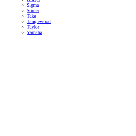
Sigma
Squier
Taka
Tanglewood
Taylor
Yamaha