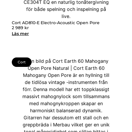
Cort AD810-E Electro-Acoustic Open Pore
2 989
kr
Läs mer
Cort