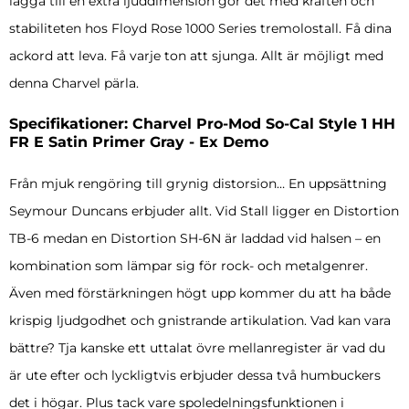
lägga till en extra ljuddimension gör det med kraften och
stabiliteten hos Floyd Rose 1000 Series tremolostall. Få dina
ackord att leva. Få varje ton att sjunga. Allt är möjligt med
denna Charvel pärla.
Specifikationer: Charvel Pro-Mod So-Cal Style 1 HH
FR E Satin Primer Gray - Ex Demo
Från mjuk rengöring till grynig distorsion… En uppsättning
Seymour Duncans erbjuder allt. Vid Stall ligger en Distortion
TB-6 medan en Distortion SH-6N är laddad vid halsen – en
kombination som lämpar sig för rock- och metalgenrer.
Även med förstärkningen högt upp kommer du att ha både
krispig ljudgodhet och gnistrande artikulation. Vad kan vara
bättre? Tja kanske ett uttalat övre mellanregister är vad du
är ute efter och lyckligtvis erbjuder dessa två humbuckers
det i högar. Plus tack vare spoledelningsfunktionen i