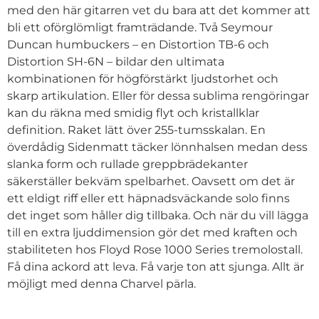
med den här gitarren vet du bara att det kommer att
bli ett oförglömligt framträdande. Två Seymour
Duncan humbuckers – en Distortion TB-6 och
Distortion SH-6N – bildar den ultimata
kombinationen för högförstärkt ljudstorhet och
skarp artikulation. Eller för dessa sublima rengöringar
kan du räkna med smidig flyt och kristallklar
definition. Raket lätt över 255-tumsskalan. En
överdådig Sidenmatt täcker lönnhalsen medan dess
slanka form och rullade greppbrädekanter
säkerställer bekväm spelbarhet. Oavsett om det är
ett eldigt riff eller ett häpnadsväckande solo finns
det inget som håller dig tillbaka. Och när du vill lägga
till en extra ljuddimension gör det med kraften och
stabiliteten hos Floyd Rose 1000 Series tremolostall.
Få dina ackord att leva. Få varje ton att sjunga. Allt är
möjligt med denna Charvel pärla.