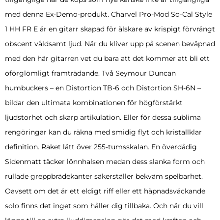
med denna Ex-Demo-produkt. Charvel Pro-Mod So-Cal Style
1 HH FR E är en gitarr skapad för älskare av krispigt förvrängt
obscent våldsamt ljud. När du kliver upp på scenen beväpnad
med den här gitarren vet du bara att det kommer att bli ett
oförglömligt framträdande. Två Seymour Duncan
humbuckers – en Distortion TB-6 och Distortion SH-6N –
bildar den ultimata kombinationen för högförstärkt
ljudstorhet och skarp artikulation. Eller för dessa sublima
rengöringar kan du räkna med smidig flyt och kristallklar
definition. Raket lätt över 255-tumsskalan. En överdådig
Sidenmatt täcker lönnhalsen medan dess slanka form och
rullade greppbrädekanter säkerställer bekväm spelbarhet.
Oavsett om det är ett eldigt riff eller ett häpnadsväckande
solo finns det inget som håller dig tillbaka. Och när du vill