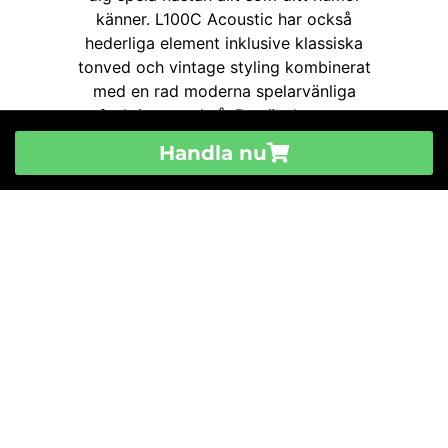
Handla nu
Till Butiken
Cort L100C Luce Acoustic Natural Satin
2 846
kr
Läs mer