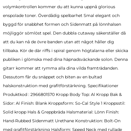
volymkontrollen kommer du att kunna uppnå glorious
enspolade toner. Överdådig spelbarhet Smal elegant och
byggd för snabbhet formen och Sidenmatt på lönnhalsen
möjliggör sömlöst spel. Den dubbla cutaway säkerställer då
att du kan nå de övre banden utan att något håller dig
tillbaka. Kör de där riffs i spiral genom högtalarna eller skicka
publiken i glömska med dina häpnadsväckande solon. Denna
gitarr kommer att rymma alla dina vilda framträdanden.
Dessutom får du snäppet och biten av en bultad
halskonstruktion med grafitförstärkning. Specifikationer
Produktkod : 2966801570 Kropp Body Top: Al Kropp Bak &
Sidor: Al Finish: Blank Kroppsform: So-Cal Style 1 Kroppsstil:
Solid kropp Hals & Greppbräda Halsmaterial: Lönn Finish:
Hand-Rubbed Sidenmatt Urethane Konstruktion: Bolt-On
med grafitförstärkning Halsform: Speed Neck med rullade