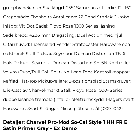
greppbrädekanter Skallängd: 255″ Sammansatt radie: 12″-16″
Greppbräda: Ebenholts Antal band: 22 Band Storlek: Jumbo
Inlägg: Vit Dot Sadel: Floyd Rose 1000 Series låsning
Sadelbredd: 4286 mm Dragstång: Dual Action med hjul
Gitarrhuvud: Licensierad Fender Stratocaster Hardware och
elektronik Stall Pickup: Seymour Duncan Distortion TB-6
Hals Pickup : Seymour Duncan Distortion SH-6N Kontroller:
Volym (Push/Pull Coil Split) No-Load Tone Kontrollknappar:
Räfflad Flat-Top Pickupväljare: 3-positionsblad Stämskruvar:
Die-Cast av Charvel-märkt Stall: Floyd Rose 1000- Series
dubbellåsande tremolo (infälld) plektrumskydd: 1-lagers svart
Hardware : Svart Strängar: Nickelpläterat stål (.009-.042)
Detaljer: Charvel Pro-Mod So-Cal Style 1 HH FR E
Satin Primer Gray - Ex Demo