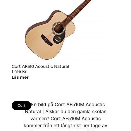
Cort AF510 Acoustic Natural
1 416
kr
Läs mer
Cort