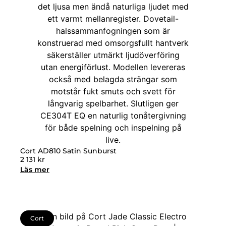
Cort AD810 Satin Sunburst
2 131
kr
Läs mer
Cort