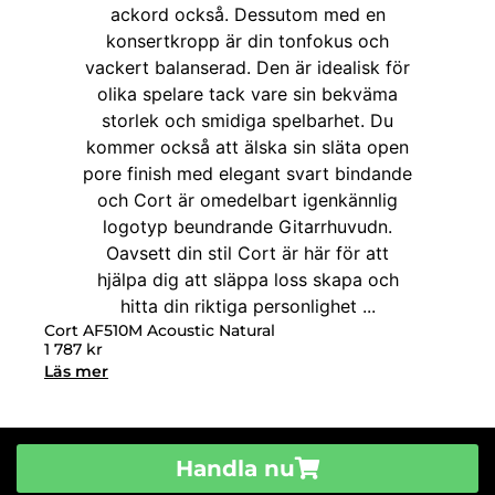
Cort AF510M Acoustic Natural
1 787
kr
Läs mer
Handla nu