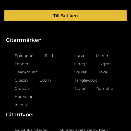
Till Butiken
Gitarrmärken
Epiphone
Faith
Luna
Martin
Fender
Ortega
Sigma
Gear4music
Squier
Taka
Gibson
Godin
Tanglewood
Gretsch
Taylor
Yamaha
Hartwood
Ibanez
Gitarrtyper
Akustiska gitarrer
Akustiska gitarrer för barn