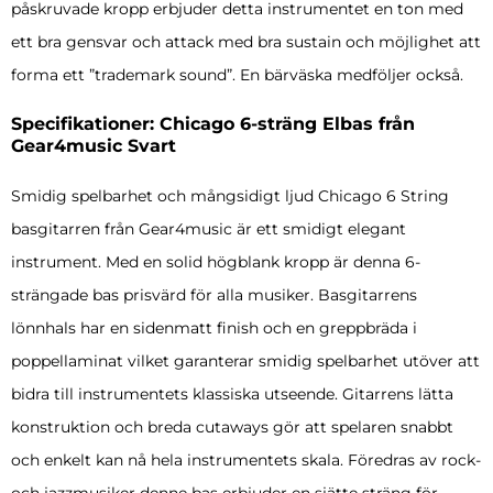
påskruvade kropp erbjuder detta instrumentet en ton med
ett bra gensvar och attack med bra sustain och möjlighet att
forma ett ”trademark sound”. En bärväska medföljer också.
Specifikationer: Chicago 6-sträng Elbas från
Gear4music Svart
Smidig spelbarhet och mångsidigt ljud Chicago 6 String
basgitarren från Gear4music är ett smidigt elegant
instrument. Med en solid högblank kropp är denna 6-
strängade bas prisvärd för alla musiker. Basgitarrens
lönnhals har en sidenmatt finish och en greppbräda i
poppellaminat vilket garanterar smidig spelbarhet utöver att
bidra till instrumentets klassiska utseende. Gitarrens lätta
konstruktion och breda cutaways gör att spelaren snabbt
och enkelt kan nå hela instrumentets skala. Föredras av rock-
och jazzmusiker denne bas erbjuder en sjätte sträng för