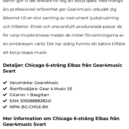
därför gör vi det enklare för dig att börja spela. Med många
års professionell erfarenhet ger Gear4music utbudet dig
åtkomst till en stor samling av instrument ljudutrustning
och tillbehör. Etiskt och ansvarsfullt producerade passar de
för varje musikintresse medan de möter förväntningarna av
en omtänksam värld. Det har aldrig funnits ett bättre tillfälle
att börja skapa musik.
Detaljer: Chicago 6-sträng Elbas från Gear4music
Svart
Varumärke: Gear4Music
Återförsäljare: Gear 4 Music SE
Gitarrer > Basgitarr
EAN: 5055888828241
MPN: BG-CHG6-BK
Mer information om Chicago 6-sträng Elbas från
Gear4music Svart