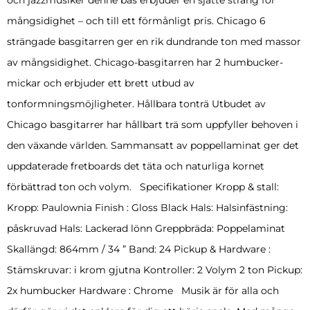
mångsidighet – och till ett förmånligt pris. Chicago 6
strängade basgitarren ger en rik dundrande ton med massor
av mångsidighet. Chicago-basgitarren har 2 humbucker-
mickar och erbjuder ett brett utbud av
tonformningsmöjligheter. Hållbara tonträ Utbudet av
Chicago basgitarrer har hållbart trä som uppfyller behoven i
den växande världen. Sammansatt av poppellaminat ger det
uppdaterade fretboards det täta och naturliga kornet
förbättrad ton och volym. Specifikationer Kropp & stall:
Kropp: Paulownia Finish : Gloss Black Hals: Halsinfästning:
påskruvad Hals: Lackerad lönn Greppbräda: Poppelaminat
Skallängd: 864mm / 34 ” Band: 24 Pickup & Hardware :
Stämskruvar: i krom gjutna Kontroller: 2 Volym 2 ton Pickup:
2x humbucker Hardware : Chrome Musik är för alla och