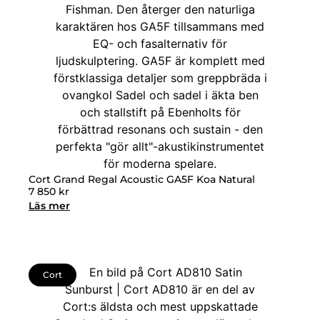
Cort Grand Regal Acoustic GA5F Koa Natural
7 850
kr
Läs mer
Cort