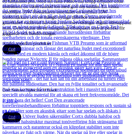
ett fantastiskt pris. Med sin fasta Paulownia kropp erbjuder detta
instrument en varm rundad ton med gott om sustain. En väska
medföljer. 35W förstärkaren innehåller en kraftfull 35W
basförstärkare och en mängd nyttiga tillbehör inklusive en
gitarrkabel vadderad bärväska rem reservsträngar digital stämapparat
m.m. Detta bidrar till ett mångsidigt elbaspaket som är perfekt för
giggande och bandövningar.
Andra populära produkter
Cort
Cort Sunset Nylectric II Black
7 135
kr
Läs mer
Cort