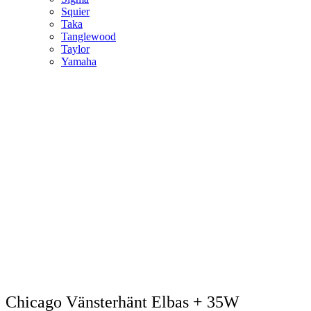
Squier
Taka
Tanglewood
Taylor
Yamaha
Chicago Vänsterhänt Elbas + 35W