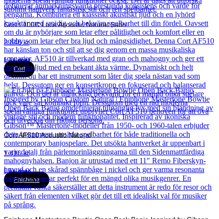
Cort L100C Luce Acoustic Natural Satin
2 846
kr
Läs mer
Cort
Cort AF510 Acoustic Natural
1 416
kr
Läs mer
Epiphone