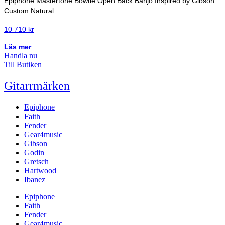
Epiphone Mastertone Bowtie Open Back Banjo Inspired by Gibson
Custom Natural
10 710
kr
Läs mer
Handla nu
Till Butiken
Gitarrmärken
Epiphone
Faith
Fender
Gear4music
Gibson
Godin
Gretsch
Hartwood
Ibanez
Epiphone
Faith
Fender
Gear4music