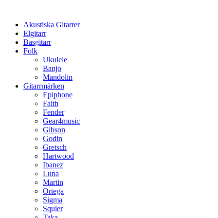
Hoppa
till
Akustiska Gitarrer
innehåll
Elgitarr
Basgitarr
Folk
Ukulele
Banjo
Mandolin
Gitarrmärken
Epiphone
Faith
Fender
Gear4music
Gibson
Godin
Gretsch
Hartwood
Ibanez
Luna
Martin
Ortega
Sigma
Squier
Taka