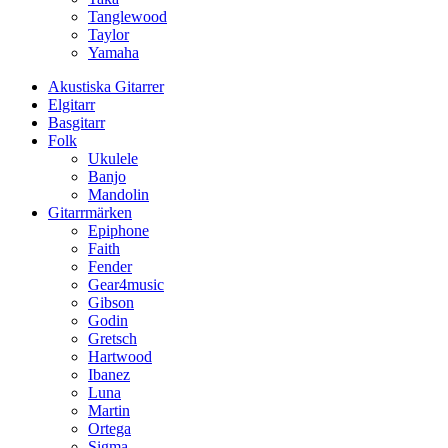
Tanglewood
Taylor
Yamaha
Akustiska Gitarrer
Elgitarr
Basgitarr
Folk
Ukulele
Banjo
Mandolin
Gitarrmärken
Epiphone
Faith
Fender
Gear4music
Gibson
Godin
Gretsch
Hartwood
Ibanez
Luna
Martin
Ortega
Sigma