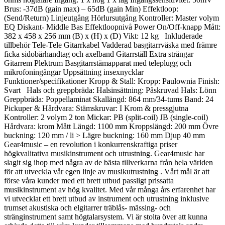
Brus: -37dB (gain max) – 65dB (gain Min) Effektloop:
(Send/Return) Linjeutgång Hörlursutgång Kontroller: Master volym
EQ Diskant- Middle Bas Effektloopnivå Power On/Off-knapp Mått:
382 x 458 x 256 mm (B) x (H) x (D) Vikt: 12 kg Inkluderade
tillbehör Tele-Tele Gitarrkabel Vadderad basgitarrväska med främre
ficka sidobärhandtag och axelband Gitarrställ Extra strängar
Gitarrem Plektrum Basgitarrstämapparat med teleplugg och
mikrofoningångar Uppsättning insexnycklar
Funktioner/specifikationer Kropp & Stall: Kropp: Paulownia Finish:
Svart Hals och greppbräda: Halsinsättning: Påskruvad Hals: Lönn
Greppbräda: Poppellaminat Skallängd: 864 mm/34-tums Band: 24
Pickuper & Hårdvara: Stämskruvar: I Krom & pressgjutna
Kontroller: 2 volym 2 ton Mickar: PB (split-coil) JB (single-coil)
Hårdvara: krom Mått Längd: 1100 mm Kroppslängd: 200 mm Övre
buckning: 120 mm / li > Lägre buckning: 160 mm Djup 40 mm
Gear4music – en revolution i konkurrenskraftiga priser
högkvalitativa musikinstrument och utrustning. Gear4music har
slagit sig ihop med några av de bästa tillverkarna från hela världen
för att utveckla vår egen linje av musikutrustning . Vårt mål är att
förse våra kunder med ett brett utbud passligt prissatta
musikinstrument av hög kvalitet. Med vår många års erfarenhet har
vi utvecklat ett brett utbud av instrument och utrustning inklusive
trumset akustiska och elgitarrer träblås- mässing- och
stränginstrument samt högtalarsystem. Vi är stolta över att kunna