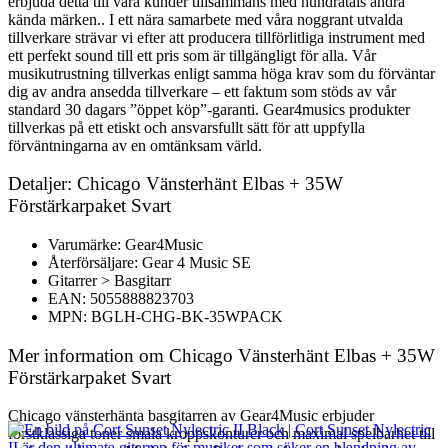
erbjuda detta till våra kunder tillsammans med hundratals andra
kända märken.. I ett nära samarbete med våra noggrant utvalda
tillverkare strävar vi efter att producera tillförlitliga instrument med
ett perfekt sound till ett pris som är tillgängligt för alla. Vår
musikutrustning tillverkas enligt samma höga krav som du förväntar
dig av andra ansedda tillverkare – ett faktum som stöds av vår
standard 30 dagars ”öppet köp”-garanti. Gear4musics produkter
tillverkas på ett etiskt och ansvarsfullt sätt för att uppfylla
förväntningarna av en omtänksam värld.
Detaljer: Chicago Vänsterhänt Elbas + 35W
Förstärkarpaket Svart
Varumärke: Gear4Music
Återförsäljare: Gear 4 Music SE
Gitarrer > Basgitarr
EAN: 5055888823703
MPN: BGLH-CHG-BK-35WPACK
Mer information om Chicago Vänsterhänt Elbas + 35W
Förstärkarpaket Svart
Chicago vänsterhänta basgitarren av Gear4Music erbjuder
förstklassiga toner smala kroppskonturer och maximal spelbarhet till