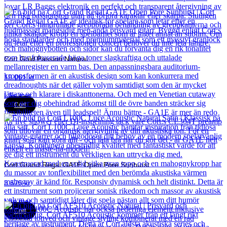
Cort Gold Passion Natural
19 061
kr
Läs mer
Cort
Cort Grand Regal GA1E Open Pore Sunburst
3 575
kr
Läs mer
Cort