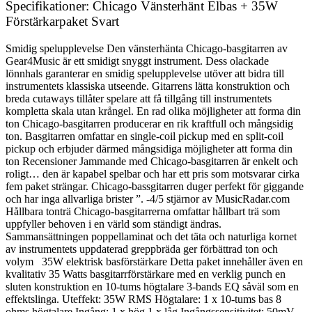
Specifikationer: Chicago Vänsterhänt Elbas + 35W
Förstärkarpaket Svart
Smidig spelupplevelse Den vänsterhänta Chicago-basgitarren av
Gear4Music är ett smidigt snyggt instrument. Dess olackade
lönnhals garanterar en smidig spelupplevelse utöver att bidra till
instrumentets klassiska utseende. Gitarrens lätta konstruktion och
breda cutaways tillåter spelare att få tillgång till instrumentets
kompletta skala utan krångel. En rad olika möjligheter att forma din
ton Chicago-basgitarren producerar en rik kraftfull och mångsidig
ton. Basgitarren omfattar en single-coil pickup med en split-coil
pickup och erbjuder därmed mångsidiga möjligheter att forma din
ton Recensioner Jammande med Chicago-basgitarren är enkelt och
roligt… den är kapabel spelbar och har ett pris som motsvarar cirka
fem paket strängar. Chicago-bassgitarren duger perfekt för giggande
och har inga allvarliga brister ”. -4/5 stjärnor av MusicRadar.com
Hållbara tonträ Chicago-basgitarrerna omfattar hållbart trä som
uppfyller behoven i en värld som ständigt ändras.
Sammansättningen poppellaminat och det täta och naturliga kornet
av instrumentets uppdaterad greppbräda ger förbättrad ton och
volym 35W elektrisk basförstärkare Detta paket innehåller även en
kvalitativ 35 Watts basgitarrförstärkare med en verklig punch en
sluten konstruktion en 10-tums högtalare 3-bands EQ såväl som en
effektslinga. Uteffekt: 35W RMS Högtalare: 1 x 10-tums bas 8
ohms högtalare Ingång: 1 x hög 1 x låg Ingångssensitivitet: 50mV