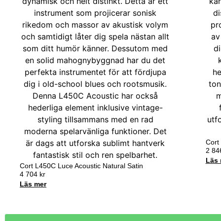
Cort
2 8
Läs 
Cort L450C Luce Acoustic Natural Satin
4 704
kr
Läs mer