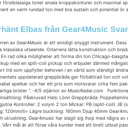
örstklassiga toner smala kroppskonturer och maximal spelba
ment en varm rundad ton med bra sustain och potential ör a
rhänt Elbas från Gear4Music Svar
ren av Gear4Music är ett smidigt snyggt instrument. Dess 
ts klassiska utseende. Gitarrens lätta konstruktion och breda
. En rad olika möjligheter att forma din ton Chicago-basgita
ickup med en split-coil pickup och erbjuder därmed mångsid
art trä som uppfyller behoven i en värld som ständigt änd
trumentets uppdaterad greppbräda ger förbättrad ton och 
abel spelbar och har ett pris som motsvarar cirka fem pak
arliga brister ”. -4/5 stjärnor av MusicRadar.com Funktioner
lsinsättning: Påskruvad Hals: Lönn Greppbräda: Poppellami
tna Kontroller: 2 volym 2 ton Mickar: PB (split-coil) JB (
 120mm/li> Lägre buckning: 160mm Djup 40mm Gear4music
h utrustning. Gear4music har slagit sig ihop med några av d
 . Vårt mål är att förse våra kunder med ett brett utbud pas