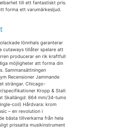
rhet till ett fantastiskt pris.
tt forma ett varumärkesljud.
t
olackade lönnhals garanterar
 cutaways tillåter spelare att
rren producerar en rik kraftfull
iga möjligheter att forma din
ras. Sammansättningen
volym Recensioner Jammande
et strängar. Chicago-
/specifikationer Kropp & Stall:
nat Skallängd: 864 mm/34-tums
single-coil) Hårdvara: krom
 – en revolution i
e bästa tillverkarna från hela
sligt prissatta musikinstrument