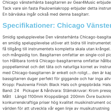
Chicago vänsterhänta basgitarren av Gear4Music erbjuder f
Tack vare sin fasta Paulowniakropp erbjuder detta instru
En bärväska ingår också med denna basgitarr.
Specifikationer: Chicago Vänste
Smidig spelupplevelse Den vänsterhänta Chicago-basgitar
en smidig spelupplevelse utöver att bidra till instrumente
få tillgång till instrumentets kompletta skala utan krångel
och mångsidig ton. Basgitarren omfattar en single-coil p
ton Hållbara tonträ Chicago-basgitarrerna omfattar hållb
poppellaminat och det täta och naturliga kornet av ins
med Chicago-basgitarren är enkelt och roligt… den är kap
bassgitarren duger perfekt för giggande och har inga allv
Kropp: Paulownia Finish: Black Hals och greppbräda: Ha
Band: 24 Pickuper & hårdvara: Stämskruvar: Krom pressgju
Mått Längd 1100mm Kroppslängd: 200mm Övre buckning:
konkurrenskraftiga priser hög kvalitet musikinstrument oc
världen för att utveckla vår egen linje av musikutrustning