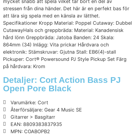
mycket snabb att spela vilket tar bort en del av
stressen från dina händer. Det här är en perfekt bas för
att lära sig spela med en känsla av lätthet.
Specifikationer Kropp Material: Poppel Cutaway: Dubbel
CutawayHals och greppbräda: Material: Kanadensisk
hård lönn Greppbräda: Jatoba Banden: 24 Skala:
864mm (34) Inlägg: Vita prickar Hårdvara och
elektronik: Stämskruvar: Gjutna Stall: EB6(4)-stall
Pickuper: Cort® Powersound PJ Style Pickup Set Färg
på hårdvara: Krom
Detaljer: Cort Action Bass PJ
Open Pore Black
Varumärke: Cort
Återförsäljare: Gear 4 Music SE
Gitarrer > Basgitarr
EAN: 8809383837935
MPN: COABOPB2