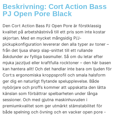
Beskrivning: Cort Action Bass
PJ Open Pore Black
Den Cort Action Bass PJ Open Pore är förstklassig
kvalitet på arbetshästnivå till ett pris som inte kostar
skjortan. Med en mycket mångsidig P/J-
pickupkonfiguration levererar den alla typer av toner –
från det ljusa sharp slap-snittet till ett rullande
åskdunder av fylliga basmuller. Så om du letar efter
mjuka jazzljud eller kraftfulla rocktoner – den här basen
kan hantera allt! Och det handlar inte bara om ljuden för
Cort:s ergonomiska kroppsprofil och smala halsform
ger dig en naturligt flytande spelupplevelse. Både
nybörjare och proffs kommer att uppskatta den lätta
känslan som förbättrar spelbarheten under långa
sessioner. Och med gjutna maskinhuvuden i
premiumkvalitet som ger utmärkt stämstabilitet för
både spelning och övning och en vacker open pore -