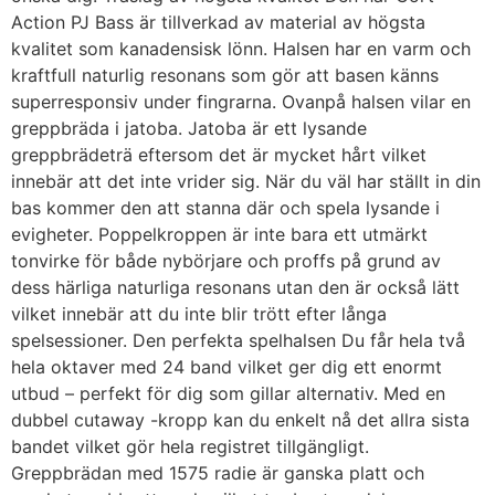
Action PJ Bass är tillverkad av material av högsta
kvalitet som kanadensisk lönn. Halsen har en varm och
kraftfull naturlig resonans som gör att basen känns
superresponsiv under fingrarna. Ovanpå halsen vilar en
greppbräda i jatoba. Jatoba är ett lysande
greppbrädeträ eftersom det är mycket hårt vilket
innebär att det inte vrider sig. När du väl har ställt in din
bas kommer den att stanna där och spela lysande i
evigheter. Poppelkroppen är inte bara ett utmärkt
tonvirke för både nybörjare och proffs på grund av
dess härliga naturliga resonans utan den är också lätt
vilket innebär att du inte blir trött efter långa
spelsessioner. Den perfekta spelhalsen Du får hela två
hela oktaver med 24 band vilket ger dig ett enormt
utbud – perfekt för dig som gillar alternativ. Med en
dubbel cutaway -kropp kan du enkelt nå det allra sista
bandet vilket gör hela registret tillgängligt.
Greppbrädan med 1575 radie är ganska platt och