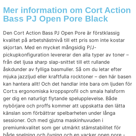
Mer information om Cort Action
Bass PJ Open Pore Black
Den Cort Action Bass PJ Open Pore är förstklassig
kvalitet på arbetshästnivå till ett pris som inte kostar
skjortan. Med en mycket mångsidig P/J-
pickupkonfiguration levererar den alla typer av toner –
från det ljusa sharp slap-snittet till ett rullande
åskdunder av fylliga basmuller. Så om du letar efter
mjuka jazzljud eller kraftfulla rocktoner – den här basen
kan hantera allt! Och det handlar inte bara om ljuden för
Cort:s ergonomiska kroppsprofil och smala halsform
ger dig en naturligt flytande spelupplevelse. Både
nybörjare och proffs kommer att uppskatta den lätta
känslan som förbättrar spelbarheten under långa
sessioner. Och med gjutna maskinhuvuden i
premiumkvalitet som ger utmärkt stämstabilitet för
både spelning och övning och en vacker open pore -