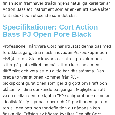
finish som framhäver träådringens naturliga karaktär är
Action Bass ett instrument som är enkelt att spela låter
fantastiskt och utseende som det ska!
Specifikationer: Cort Action
Bass PJ Open Pore Black
Professionell hårdvara Cort har utrustat denna bas med
förstklassiga gjutna maskinhuvuden P/J-pickuper och
EB6(4)-bron. Stämskruvarna är otroligt exakta och
sitter på plats vilket innebär att du kan spela med
tillförsikt och veta att du alltid har rätt stämma. Den
breda tonvariationen kommer från P/J-
pickupkonfigurationen som ger dig gott om kraft och
blåser liv i dina dunkande basgångar. Möjligheten att
växla mellan den förskjutna ”P”-konfigurationen som är
idealisk för fylliga bastoner och ”J”-positionen ger din
ton all den bett och tondefinition du någonsin kan
önska dig. Träslag av högsta kvalitet Den här Cort