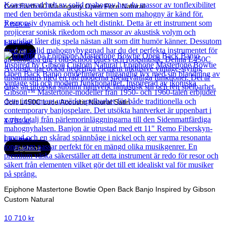
Cort Earth 60 Mahogany Open Pore Natural
2 846
kr
Läs mer
Cort
Cort L450C Luce Acoustic Natural Satin
4 704
kr
Läs mer
Epiphone
Epiphone Mastertone Bowtie Open Back Banjo Inspired by Gibson
Custom Natural
10 710
kr