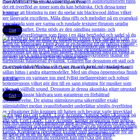
Cort AD810-E Electro-Acoustic Open Pore
2 989
kr
Läs mer
Cort
Cort Core GA All Blackwood Open Pore Light Burst - Nearly New
5 891
kr
Läs mer
Cort