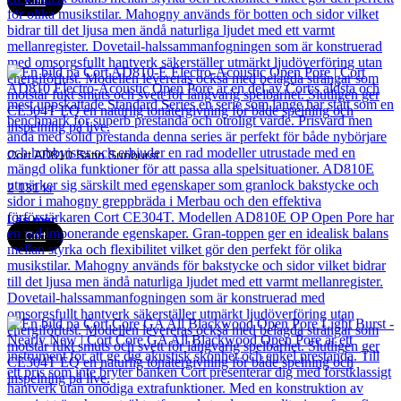
Cort
Cort AD810 Satin Sunburst
2 131
kr
Läs mer
Cort