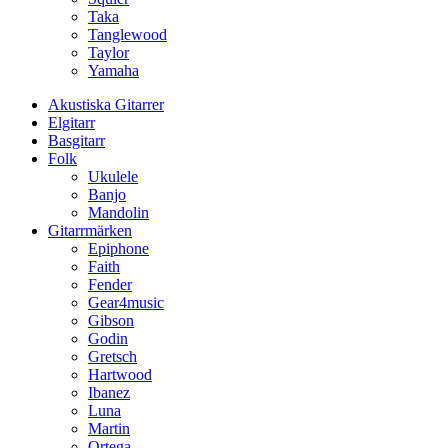
Taka
Tanglewood
Taylor
Yamaha
Akustiska Gitarrer
Elgitarr
Basgitarr
Folk
Ukulele
Banjo
Mandolin
Gitarrmärken
Epiphone
Faith
Fender
Gear4music
Gibson
Godin
Gretsch
Hartwood
Ibanez
Luna
Martin
Ortega