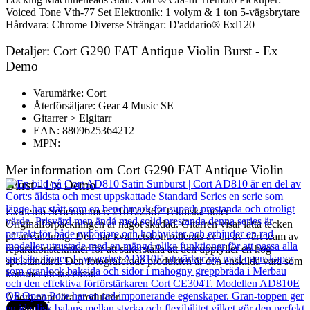
Voiced Tone Vth-77 Set Elektronik: 1 volym & 1 ton 5-vägsbrytare
Hårdvara: Chrome Diverse Strängar: D'addario® Exl120
Detaljer: Cort G290 FAT Antique Violin Burst - Ex
Demo
Varumärke: Cort
Återförsäljare: Gear 4 Music SE
Gitarrer > Elgitarr
EAN: 8809625364212
MPN:
Mer information om Cort G290 FAT Antique Violin
Burst - Ex Demo
Ex-demo Serienummer: 210122367 Tekniska noter
Originalförpackningen är något skadad. Gitarren visar lätta tecken
på användning. Den har kvalitetskontrollerats av en av vårt team av
reparationstekniker för att säkerställa att den uppfyller en hög
spelstandard. Den fotograferade produkten är den enskilda vara som
kommer att tas emot.
Andra populära produkter