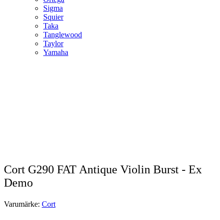
Sigma
Squier
Taka
Tanglewood
Taylor
Yamaha
Cort G290 FAT Antique Violin Burst - Ex
Demo
Varumärke:
Cort