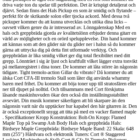
driva varje ton du spelar till perfektion. Det är krispigt detaljerat och
djärvt. Sedan finns det Hals Pickup en som är smidig och flytande –
perfekt för de skrikande solon eller tjocka ackord. Med dessa två
pickuper kommer du att kunna utvecklas och utöka dina licks –
oavsett vilken genre du är intresserad av. Lönngalenskap Med en
hals och greppbräda gjorda av kvalitetslönn erbjuder denna gitarr en
värld av möjligheter och en orörd spelupplevelse. Din hand kommer
att kännas som att den glider när du glider ner i halsn så du kommer
gärna att uttrycka dig på detta fint utformade verktyg. Och
greppbrädan är lika smidig vilket ger dig total flexibilitet med ditt
grepp. Lönnträet i sig är ljust och kraftfullt vilket lägger extra tonvikt
på mellanregistret i dina toner. De kommer att låta större än någonsin
tidigare. Tight tremolo-action Gillar du vibrato? Då kommer du att
älska Cort CFA-III tremolo Stall som låter dig använda whammy
baren med frihet. Du kommer att böja toner upp till stratosfären eller
ner till djupet på nolltid. Och tillsammans med Cort förskjutna
låsande maskinhuvuden ökar den också din inställningsstabilitet
avsevärt. Din musik kommer säkerligen att bli skarpare än den
någonsin varit när du upptäcker hur kapabel den här gitarren är. Den
är också exceptionellt snygg att titta på med en vacker flamed maple
. Specifikationer Kropp Konstruktion: Bolt-On Kropp: Flamed
Maple Top på Swamp Ash Body Hals och greppbräda Hals:
Birdseye Maple Greppbräda: Birdseye Maple Band: 22 Skala: 648
mm (255″) Hårdvara och elektronik Tuners: Cort ® Staggered
Locking Machineheads Stall: Cort ® Cfa-Iii Tremolo Pickuper: