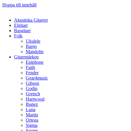
Hoppa till innehåll
Akustiska Gitarrer
Elgitarr
Basgitarr
Folk
Ukulele
Banjo
Mandolin
Gitarrmärken
Epiphone
Faith
Fender
Gear4music
Gibson
Godin
Gretsch
Hartwood
Ibanez
Luna
Martin
Ortega
Sigma
Squier