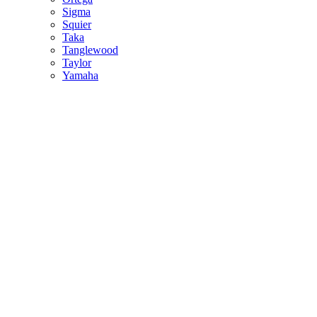
Sigma
Squier
Taka
Tanglewood
Taylor
Yamaha