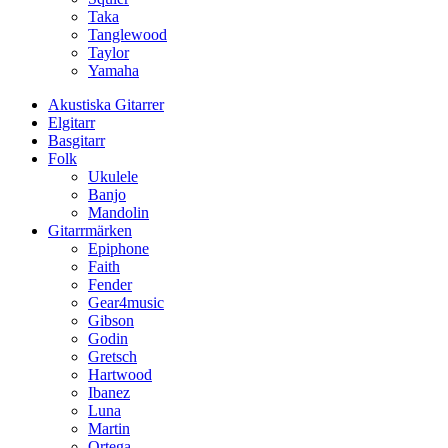
Taka
Tanglewood
Taylor
Yamaha
Akustiska Gitarrer
Elgitarr
Basgitarr
Folk
Ukulele
Banjo
Mandolin
Gitarrmärken
Epiphone
Faith
Fender
Gear4music
Gibson
Godin
Gretsch
Hartwood
Ibanez
Luna
Martin
Ortega