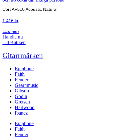
Cort AF510 Acoustic Natural
1 416
kr
Läs mer
Handla nu
Till Butiken
Gitarrmärken
Epiphone
Faith
Fender
Gear4music
Gibson
Godin
Gretsch
Hartwood
Ibanez
Epiphone
Faith
Fender