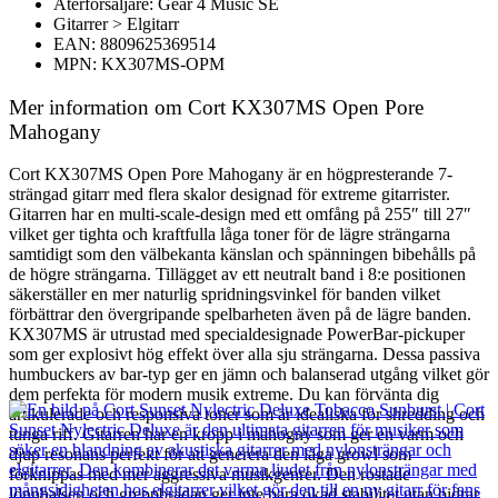
Återförsäljare: Gear 4 Music SE
Gitarrer > Elgitarr
EAN: 8809625369514
MPN: KX307MS-OPM
Mer information om Cort KX307MS Open Pore
Mahogany
Cort KX307MS Open Pore Mahogany är en högpresterande 7-
strängad gitarr med flera skalor designad för extreme gitarrister.
Gitarren har en multi-scale-design med ett omfång på 255″ till 27″
vilket ger tighta och kraftfulla låga toner för de lägre strängarna
samtidigt som den välbekanta känslan och spänningen bibehålls på
de högre strängarna. Tillägget av ett neutralt band i 8:e positionen
säkerställer en mer naturlig spridningsvinkel för banden vilket
förbättrar den övergripande spelbarheten även på de lägre banden.
KX307MS är utrustad med specialdesignade PowerBar-pickuper
som ger explosivt hög effekt över alla sju strängarna. Dessa passiva
humbuckers av bar-typ ger en jämn och balanserad utgång vilket gör
dem perfekta för modern musik extreme. Du kan förvänta dig
artikulerade och responsiva toner som är idealiska för shredding och
tunga riff. Gitarren har en kropp i mahogny som ger en varm och
djup resonans perfekt för att generera den låga growl som
förknippas med mer aggressiva musikgenrer. Den rostade
lönnhalsen och greppbrädan ger inte bara ökad stabilitet utan bidrar