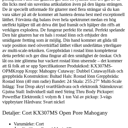
din licks med sin suveräna artikulation även på den lägsta strängen.
De är speciellt utformade för gitarrer med flera strängar så du kan
vara säker på att de kommer att hantera denna best med exceptionell
lätthet. Förvänta dig balans över hela spektrumet medan en hög
uteffekt hjälper till att driva ditt ljud framåt och hjälper din riffs att
verkligen explodera. De fungerar perfekt för metal. Perfekt spelande
Den här gitarren har en hals i rostad lönn och erbjuder den
smidigaste fretting som är möjlig. Din hand kommer att glida till
varje position med oöverträffad lätthet vilket underlättas ytterligare
av multi-scale-tekniken. Greppbrädan i rostad lönn kompletterar
detta perfekt och ger dina fingrar all den smidighet de önskar. Och
låt oss inte glömma hur vackert rostad lönn utseende – det kommer
att få folk att se upp Specifikationer Produktkod: KX307MS-
OPMKropp Kropp: Mahogny Cutaway: Dubbel CutawayHals och
greppbräda Konstruktion: Bultad Hals: Rostad lönn Greppbräda:
Rostad lönn (40 mm radie) Bandet: 24 Skala: 255-27″ Multi-Scale
Inlägg: Tear Drop akryl svartHårdvara och elektronik Stämskruvar:
Gjutna Stall: Individuell stall med String Thru Body Pickuper:
PowerBar Elektronik:1 volym & 1 ton Val av pickup: 3-vägs
vippbrytare Hårdvara: Svart nickel
Detaljer: Cort KX307MS Open Pore Mahogany
Varumärke: Cort