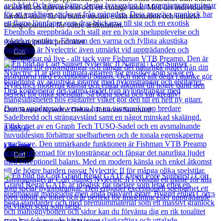
också till en djärvare ton och en vintage look. Med det individuella
hardtail-stalln får du bättre sustain exakt intonation och utmärkt
strängseparation för bättre artikulation.
Andra populära produkter
Cort
Cort Sunset Nylectric Deluxe Tobacco Sunburst
8 565
kr
Läs mer
Cort