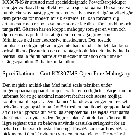
KX307MS är utrustad med specialdesignade PowerBar-pickuper
som ger explosivt hög effekt över alla sju strängarna. Dessa passiva
humbuckers av bar-typ ger en jämn och balanserad utgång vilket gör
dem perfekta för modern musik extreme. Du kan förvänta dig
artikulerade och responsiva toner som är idealiska för shredding och
tunga riff. Gitarren har en kropp i mahogny som ger en varm och
djup resonans perfekt för att generera den låga growl som
förknippas med mer aggressiva musikgenrer. Den rostade
lönnhalsen och greppbrädan ger inte bara ökad stabilitet utan bidrar
också till en djärvare ton och en vintage look. Med det individuella
hardtail-stalln får du bättre sustain exakt intonation och utmärkt
strängseparation för bättre artikulation.
Specifikationer: Cort KX307MS Open Pore Mahogany
Den magiska multiskalan Med multi-scale-tekniken under
fingertopparna öppnar du upp en värld av möjligheter. Varje band är
utformat för att ge maximal manövrerbarhet och största möjliga
komfort när du spelar. Den ”fanned” banddesignen ger en mycket
bekvämare greppställning jämfört med en traditionell greppbräda så
att du kan upptäcka din verkliga spelpotential. De lägsta strängarna
drar fantastisk nytta av den längre skalan så att du kan stämma till
lägre register utan att behöva använda drastiska strängmått för att
behålla en bekväm känsla! Punchiga PowrBar-mickar PowerBar-
pickuperna i den här gitarren ger den en rytande ton. De ger liv åt