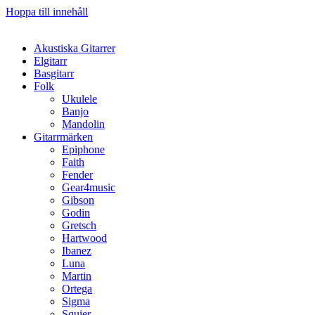
Hoppa till innehåll
Akustiska Gitarrer
Elgitarr
Basgitarr
Folk
Ukulele
Banjo
Mandolin
Gitarrmärken
Epiphone
Faith
Fender
Gear4music
Gibson
Godin
Gretsch
Hartwood
Ibanez
Luna
Martin
Ortega
Sigma
Squier