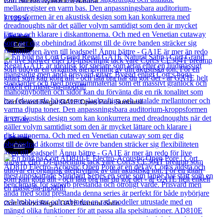
Cort Sunset Nylectric II Natural
7 135
kr
Läs mer
Cort
Cort Grand Regal GA1E Open Pore Sunburst
3 575
kr
Läs mer
Cort
Cort Grand Regal GA1E Natural Satin