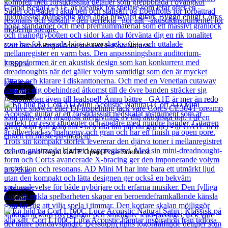
Cort Grand Regal Acoustic GA5F Koa Natural
7 850
kr
Läs mer
Cort
Cort Grand Regal GA1E Open Pore Sunburst
3 575
kr
Läs mer
Cort