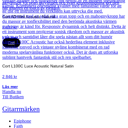
Cort AD Mini Acoustic Natural
2 417
kr
Läs mer
Cort
Cort L100C Luce Acoustic Natural Satin
2 846
kr
Läs mer
Handla nu
Till Butiken
Gitarrmärken
Epiphone
Faith