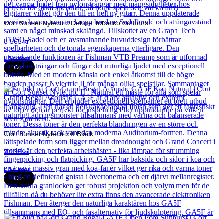
Cort Sunset Nylectric Deluxe Tobacco Sunburst
8 565
kr
Läs mer
Cort
Cort Sunset Nylectric II Black
7 135
kr
Läs mer
Cort