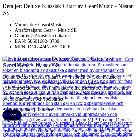
Detaljer: Deluxe Klassisk Gitarr av Gear4Music - Nästan
Ny
Varumärke: Gear4Music
Återförsäljare: Gear 4 Music SE
Gitarrer > Akustiska Gitarrer
EAN: 5060166243739
MPN: DCG-4/4N-BSTOCK
Mer information om Deluxe Klassisk Gitarr av
Gear4Music - Nästan Ny
Denna Deluxe klassisk gitarr av 4/4 storlek av Gear4Music är
perfekt för den utvecklande gitarristen som bygger på sitt
självförtroende med dess minskade dimensioner och fina rosenträ
hantverk. Detta skapar ett instrument som belönar sina spelare med
överlägsna toner och spelbarhet.
Andra populära produkter
Cort