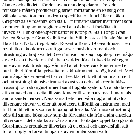
åtanke och allt detta för den avancerande spelaren. Trots de
minskade måtten producerar gitarren fortfarande en känslig och
välbalanserad ton medan denna specifikation innehåller en äkta
Greppbräda av rosenträ och stall. Ett utmärkt starter instrument som
kommer att uppmuntra gitarrister i alla åldrar att fortsätta att
utvecklas. Funktioner/specifikationer Kropp & Stall Topp: Gran
Botten & sargar: Gran Stall: Rosenträ Stil: Klassisk Finish: Natural
Hals Hals: Nato Greppbräda: Rosenträ Band: 19 Gear4music – en
revolution i konkurrenskraftiga priser musikinstrument och
utrustning av hög kvalitet. Gear4music har slagit sig ihop med några
av de bästa tillverkarna från hela världen för att utveckla vår egen
linje av musikutrustning. Vårt mål är att förse våra kunder med ett
brett utbud förnuftigt prissatta musikinstrument av hög kvalitet. Med
vår många års erfarenhet har vi utvecklat ett brett utbud instrument
och utrustning inklusive trumset akustiska och elgitarrer träblås-
mässing- och stränginstrument samt högtalarsystem. Vi är stolta över
att kunna erbjuda detta till våra kunder tillsammans med hundratals
andra kända märken. Nära samarbete med våra nogrannt utvalda
tillverkare strävar vi efter att producera tillförlitliga instrument med
fint ljud till ett pris som är tillgängligt för alla. Vår musikutrustning
görs till samma höga krav som du förväntar dig från andra ansedda
tillverkare – detta stärks av vår standard 30 dagars öppet köp garanti.
Gear4musics produkter tillverkas på ett etiskt och ansvarsfullt sätt
för att uppfylla förväntningarna av en omtänksam värld.