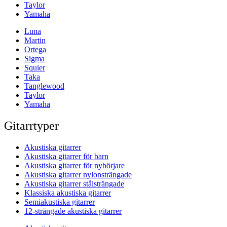
Taylor
Yamaha
Luna
Martin
Ortega
Sigma
Squier
Taka
Tanglewood
Taylor
Yamaha
Gitarrtyper
Akustiska gitarrer
Akustiska gitarrer för barn
Akustiska gitarrer för nybörjare
Akustiska gitarrer nylonsträngade
Akustiska gitarrer stålsträngade
Klassiska akustiska gitarrer
Semiakustiska gitarrer
12-strängade akustiska gitarrer