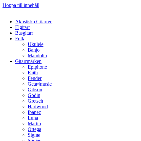
Hoppa till innehåll
Akustiska Gitarrer
Elgitarr
Basgitarr
Folk
Ukulele
Banjo
Mandolin
Gitarrmärken
Epiphone
Faith
Fender
Gear4music
Gibson
Godin
Gretsch
Hartwood
Ibanez
Luna
Martin
Ortega
Sigma
Squier