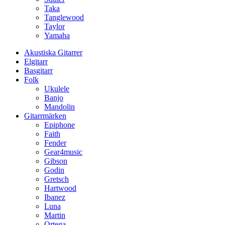
Taka
Tanglewood
Taylor
Yamaha
Akustiska Gitarrer
Elgitarr
Basgitarr
Folk
Ukulele
Banjo
Mandolin
Gitarrmärken
Epiphone
Faith
Fender
Gear4music
Gibson
Godin
Gretsch
Hartwood
Ibanez
Luna
Martin
Ortega