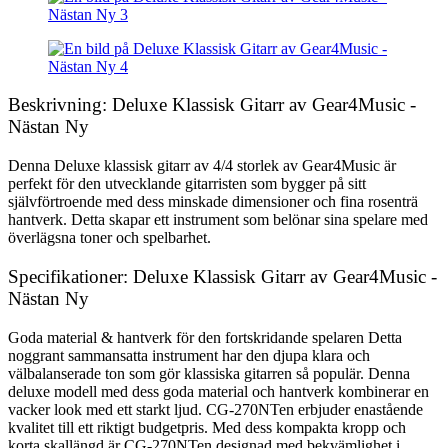
Beskrivning: Deluxe Klassisk Gitarr av Gear4Music -
Nästan Ny
Denna Deluxe klassisk gitarr av 4/4 storlek av Gear4Music är
perfekt för den utvecklande gitarristen som bygger på sitt
självförtroende med dess minskade dimensioner och fina rosenträ
hantverk. Detta skapar ett instrument som belönar sina spelare med
överlägsna toner och spelbarhet.
Specifikationer: Deluxe Klassisk Gitarr av Gear4Music -
Nästan Ny
Goda material & hantverk för den fortskridande spelaren Detta
noggrant sammansatta instrument har den djupa klara och
välbalanserade ton som gör klassiska gitarren så populär. Denna
deluxe modell med dess goda material och hantverk kombinerar en
vacker look med ett starkt ljud. CG-270NTen erbjuder enastående
kvalitet till ett riktigt budgetpris. Med dess kompakta kropp och
korta skallängd är CG-270NTen designad med bekvämlighet i