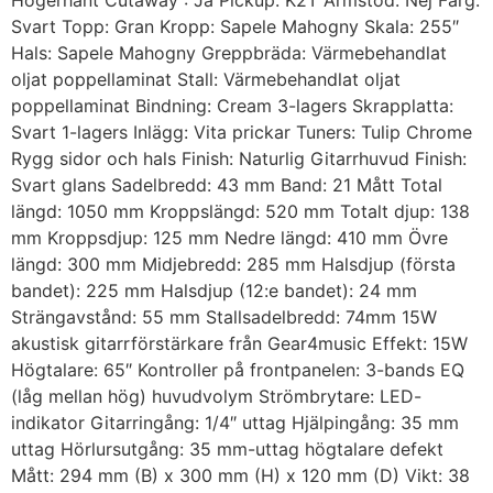
Högerhänt Cutaway : Ja Pickup: K2T Armstöd: Nej Färg:
Svart Topp: Gran Kropp: Sapele Mahogny Skala: 255″
Hals: Sapele Mahogny Greppbräda: Värmebehandlat
oljat poppellaminat Stall: Värmebehandlat oljat
poppellaminat Bindning: Cream 3-lagers Skrapplatta:
Svart 1-lagers Inlägg: Vita prickar Tuners: Tulip Chrome
Rygg sidor och hals Finish: Naturlig Gitarrhuvud Finish:
Svart glans Sadelbredd: 43 mm Band: 21 Mått Total
längd: 1050 mm Kroppslängd: 520 mm Totalt djup: 138
mm Kroppsdjup: 125 mm Nedre längd: 410 mm Övre
längd: 300 mm Midjebredd: 285 mm Halsdjup (första
bandet): 225 mm Halsdjup (12:e bandet): 24 mm
Strängavstånd: 55 mm Stallsadelbredd: 74mm 15W
akustisk gitarrförstärkare från Gear4music Effekt: 15W
Högtalare: 65″ Kontroller på frontpanelen: 3-bands EQ
(låg mellan hög) huvudvolym Strömbrytare: LED-
indikator Gitarringång: 1/4″ uttag Hjälpingång: 35 mm
uttag Hörlursutgång: 35 mm-uttag högtalare defekt
Mått: 294 mm (B) x 300 mm (H) x 120 mm (D) Vikt: 38