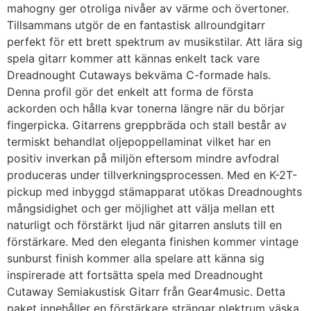
mahogny ger otroliga nivåer av värme och övertoner.
Tillsammans utgör de en fantastisk allroundgitarr
perfekt för ett brett spektrum av musikstilar. Att lära sig
spela gitarr kommer att kännas enkelt tack vare
Dreadnought Cutaways bekväma C-formade hals.
Denna profil gör det enkelt att forma de första
ackorden och hålla kvar tonerna längre när du börjar
fingerpicka. Gitarrens greppbräda och stall består av
termiskt behandlat oljepoppellaminat vilket har en
positiv inverkan på miljön eftersom mindre avfodral
produceras under tillverkningsprocessen. Med en K-2T-
pickup med inbyggd stämapparat utökas Dreadnoughts
mångsidighet och ger möjlighet att välja mellan ett
naturligt och förstärkt ljud när gitarren ansluts till en
förstärkare. Med den eleganta finishen kommer vintage
sunburst finish kommer alla spelare att känna sig
inspirerade att fortsätta spela med Dreadnought
Cutaway Semiakustisk Gitarr från Gear4music. Detta
paket innehåller en förstärkare strängar plektrum väska