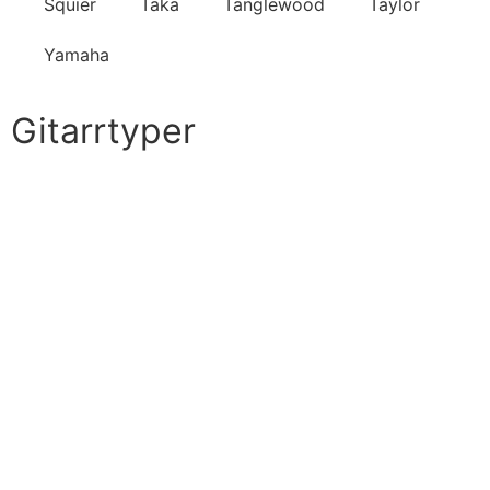
Squier
Taka
Tanglewood
Taylor
Yamaha
Gitarrtyper
Akustiska gitarrer
Akustiska gitarrer för barn
Akustiska gitarrer för nybörjare
Akustiska gitarrer nylonsträngade
Akustiska gitarrer stålsträngade
Klassiska akustiska gitarrer