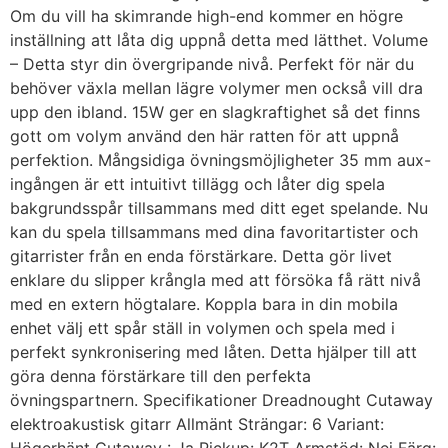
Om du vill ha skimrande high-end kommer en högre
inställning att låta dig uppnå detta med lätthet. Volume
– Detta styr din övergripande nivå. Perfekt för när du
behöver växla mellan lägre volymer men också vill dra
upp den ibland. 15W ger en slagkraftighet så det finns
gott om volym använd den här ratten för att uppnå
perfektion. Mångsidiga övningsmöjligheter 35 mm aux-
ingången är ett intuitivt tillägg och låter dig spela
bakgrundsspår tillsammans med ditt eget spelande. Nu
kan du spela tillsammans med dina favoritartister och
gitarrister från en enda förstärkare. Detta gör livet
enklare du slipper krångla med att försöka få rätt nivå
med en extern högtalare. Koppla bara in din mobila
enhet välj ett spår ställ in volymen och spela med i
perfekt synkronisering med låten. Detta hjälper till att
göra denna förstärkare till den perfekta
övningspartnern. Specifikationer Dreadnought Cutaway
elektroakustisk gitarr Allmänt Strängar: 6 Variant: