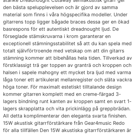
åtanke Dreadnought Cutaway semiakustisk gitarr ger
den bästa spelupplevelsen och är gjord av samma
material som finns i våra högspecifika modeller. Under
gitarrens topp ligger bågade braces dessa ger en ökad
basrespons för ett autentiskt dreadnought ljud. De
förseglade stämskruvarna i krom garanterar en
exceptionell stämningsstabilitet så att du kan spela med
totalt självförtroende med vetskap om att din gitarrs
stämning kommer att bibehållas hela tiden. Tillverkad av
förstklassigt trä ger toppen av granträ och kroppen och
halsen i sapele mahogny ett mycket bra ljud med varma
låga toner ett artikulerat mellanregister och släta vackra
höga toner. För maximalt estetiskt tilltalande design
kommer gitarren komplett med en creme-färgad 3-
lagers bindning runt kanten av kroppen samt en svart 1-
lagers skrapplatta och vita prickinlägg på greppbrädan.
All detta komplimenterar den eleganta svarta finishen.
15W akustisk gitarrförstärkare från Gear4music Redo
för alla tillfällen Den 15W akustiska gitarrförstärkaren är