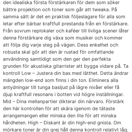
den idealiska första förstärkaren för dem som söker
bättre projektion och toner som går att tweaka. På
samma sätt är det en praktisk följeslagare för alla som
letar efter bärbar kraftfull prestanda från en förstärkare.
Från sovrum replokaler och kaféer till livliga scener låter
denna förstärkare dig växa som musiker och kommer
att följa dig varje steg på vägen. Dess enkelhet och
robusta skal gör att den är rustad för omfattande
användning samtidigt som den ger den perfekta
grunden för akustiska gitarrister att bygga vidare på. Ta
kontroll Low – Justera din bas med lätthet. Detta ändrar
mängden low-end som finns i din ton. Eliminera alla
antydningar till tunga basljud på lägre nivåer eller få
djup kraftfull resonans i botten vid högre inställningar.
Mid – Dina mellanpartier dikterar din närvaro. Förstärk
den här kontrollen för att skära igenom de tätaste
arrangemangen eller minska den lite för att minska
hårdheten. High – Diskant är din high-end gnista. Om
mörkare toner är din grej håll denna kontroll relativt låg.