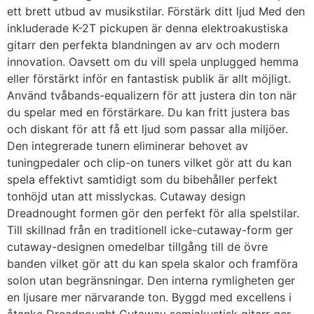
ett brett utbud av musikstilar. Förstärk ditt ljud Med den
inkluderade K-2T pickupen är denna elektroakustiska
gitarr den perfekta blandningen av arv och modern
innovation. Oavsett om du vill spela unplugged hemma
eller förstärkt inför en fantastisk publik är allt möjligt.
Använd tvåbands-equalizern för att justera din ton när
du spelar med en förstärkare. Du kan fritt justera bas
och diskant för att få ett ljud som passar alla miljöer.
Den integrerade tunern eliminerar behovet av
tuningpedaler och clip-on tuners vilket gör att du kan
spela effektivt samtidigt som du bibehåller perfekt
tonhöjd utan att misslyckas. Cutaway design
Dreadnought formen gör den perfekt för alla spelstilar.
Till skillnad från en traditionell icke-cutaway-form ger
cutaway-designen omedelbar tillgång till de övre
banden vilket gör att du kan spela skalor och framföra
solon utan begränsningar. Den interna rymligheten ger
en ljusare mer närvarande ton. Byggd med excellens i