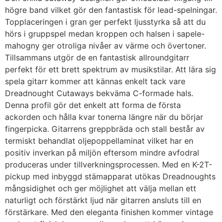
högre band vilket gör den fantastisk för lead-spelningar.
Topplaceringen i gran ger perfekt ljusstyrka så att du
hörs i gruppspel medan kroppen och halsen i sapele-
mahogny ger otroliga nivåer av värme och övertoner.
Tillsammans utgör de en fantastisk allroundgitarr
perfekt för ett brett spektrum av musikstilar. Att lära sig
spela gitarr kommer att kännas enkelt tack vare
Dreadnought Cutaways bekväma C-formade hals.
Denna profil gör det enkelt att forma de första
ackorden och hålla kvar tonerna längre när du börjar
fingerpicka. Gitarrens greppbräda och stall består av
termiskt behandlat oljepoppellaminat vilket har en
positiv inverkan på miljön eftersom mindre avfodral
produceras under tillverkningsprocessen. Med en K-2T-
pickup med inbyggd stämapparat utökas Dreadnoughts
mångsidighet och ger möjlighet att välja mellan ett
naturligt och förstärkt ljud när gitarren ansluts till en
förstärkare. Med den eleganta finishen kommer vintage