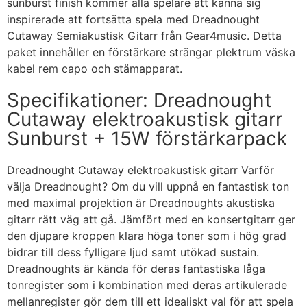
sunburst finish kommer alla spelare att känna sig
inspirerade att fortsätta spela med Dreadnought
Cutaway Semiakustisk Gitarr från Gear4music. Detta
paket innehåller en förstärkare strängar plektrum väska
kabel rem capo och stämapparat.
Specifikationer: Dreadnought
Cutaway elektroakustisk gitarr
Sunburst + 15W förstärkarpack
Dreadnought Cutaway elektroakustisk gitarr Varför
välja Dreadnought? Om du vill uppnå en fantastisk ton
med maximal projektion är Dreadnoughts akustiska
gitarr rätt väg att gå. Jämfört med en konsertgitarr ger
den djupare kroppen klara höga toner som i hög grad
bidrar till dess fylligare ljud samt utökad sustain.
Dreadnoughts är kända för deras fantastiska låga
tonregister som i kombination med deras artikulerade
mellanregister gör dem till ett idealiskt val för att spela